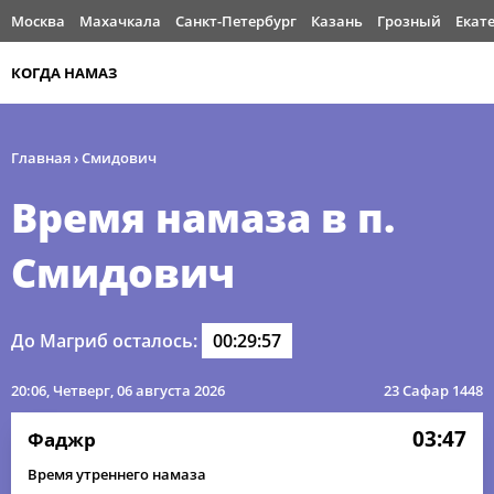
Москва
Махачкала
Санкт-Петербург
Казань
Грозный
Екат
КОГДА НАМАЗ
Главная
›
Смидович
Время намаза в п.
Смидович
До Магриб осталось:
00:29:57
20:06
, Четверг, 06 августа 2026
23 Сафар 1448
03:47
Фаджр
Время утреннего намаза