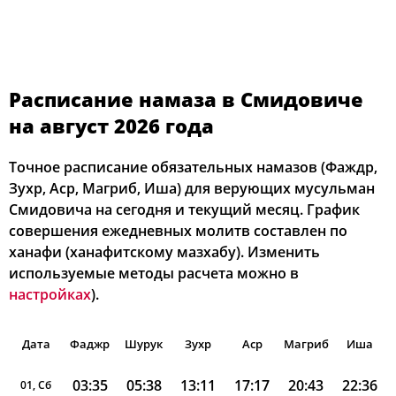
Расписание намаза в Смидовиче
на август 2026 года
Точное расписание обязательных намазов (Фаждр,
Зухр, Аср, Магриб, Иша) для верующих мусульман
Смидовича на сегодня и текущий месяц. График
совершения ежедневных молитв составлен по
ханафи (ханафитскому мазхабу). Изменить
используемые методы расчета можно в
настройках
).
Дата
Фаджр
Шурук
Зухр
Аср
Магриб
Иша
03:35
05:38
13:11
17:17
20:43
22:36
01, Сб