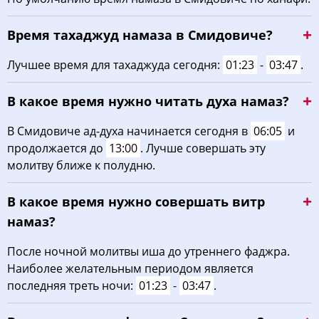
04:21
06:07
13:08
17:00
20:07
21:45
22, Сб
Время тахаджуд намаза в Смидовиче?
04:23
06:09
13:08
16:59
20:06
21:43
23, Вс
Лучшее время для тахаджуда сегодня:
01:23
-
03:47
.
04:25
06:10
13:07
16:58
20:04
21:40
24, Пн
В какое время нужно читать духа намаз?
04:27
06:12
13:07
16:56
20:02
21:38
25, Вт
В Смидовиче ад-духа начинается сегодня в
06:05
и
продолжается до
13:00
. Лучше совершать эту
04:29
06:13
13:07
16:55
20:00
21:36
26, Ср
молитву ближе к полудню.
04:31
06:14
13:06
16:54
19:58
21:33
27, Чт
В какое время нужно совершать витр
04:33
06:16
13:06
16:53
19:56
21:31
28, Пт
намаз?
04:35
06:17
13:06
16:52
19:54
21:28
После ночной молитвы иша до утреннего фаджра.
29, Сб
Наиболее желательным периодом является
04:37
06:19
13:06
16:51
19:52
21:26
30, Вс
последняя треть ночи:
01:23
-
03:47
.
04:39
06:20
13:05
16:49
19:50
21:23
31, Пн