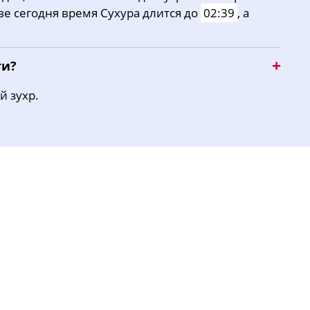
ве сегодня время Сухура длится до
02:39
, а
16:25
19:41
21:44
ти?
й зухр.