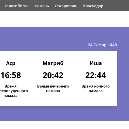
Новосибирск
Тюмень
Ставрополь
Краснодар
24 Сафар 1448
Аср
Магриб
Иша
16:58
20:42
22:44
Время
Время вечернего
Время ночного
леполуденного
намаза
намаза
намаза