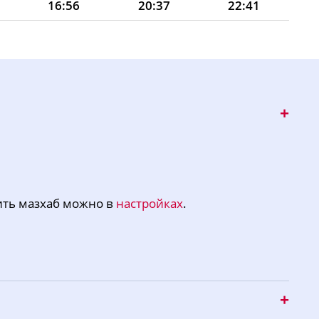
16:56
20:37
22:41
16:55
20:35
22:40
16:54
20:32
22:39
16:52
20:30
22:37
16:51
20:28
22:36
16:50
20:25
22:35
16:49
20:23
22:33
ить мазхаб можно в
настройках
.
16:47
20:20
22:32
16:46
20:18
22:31
16:44
20:15
22:29
16:43
20:12
22:28