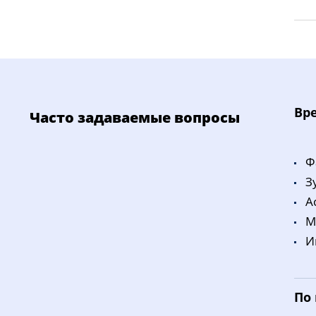
Bp
Часто задаваемые вопросы
Ф
З
A
M
И
По