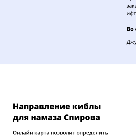
зак
ифт
Во
Джу
Направление киблы
для намаза Спирова
Онлайн карта позволит определить