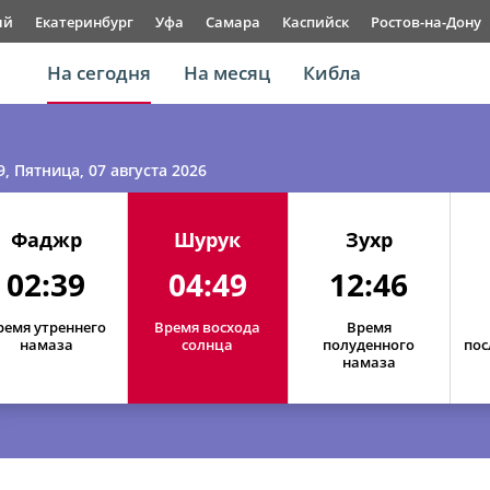
ый
Екатеринбург
Уфа
Самара
Каспийск
Ростов-на-Дону
На сегодня
На месяц
Кибла
9
, Пятница, 07 августа 2026
Фаджр
Шурук
Зухр
02:39
04:49
12:46
ремя утреннего
Время восхода
Время
намаза
солнца
полуденного
пос
намаза