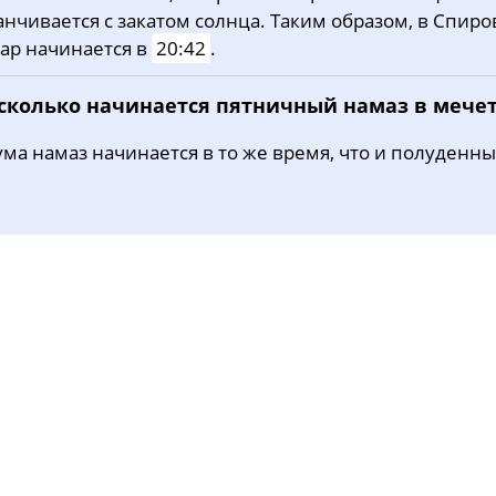
анчивается с закатом солнца. Таким образом, в Спиро
31, Пн
03:24
05:39
12:40
ар начинается в
20:42
.
 сколько начинается пятничный намаз в мече
ма намаз начинается в то же время, что и полуденны