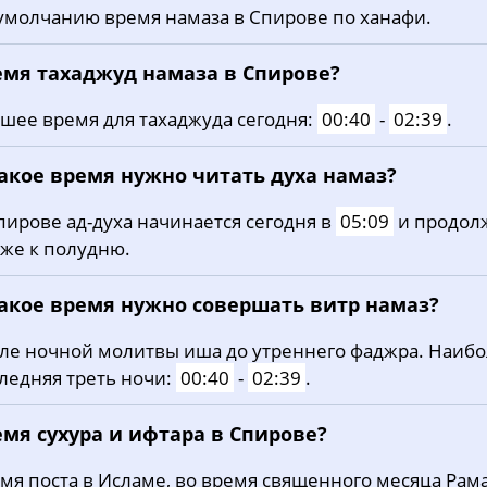
умолчанию время намаза в Спирове по ханафи.
20, Чт
02:50
05:16
12:43
21, Пт
02:51
05:18
12:43
емя тахаджуд намаза в Спирове?
22, Сб
02:52
05:20
12:43
шее время для тахаджуда сегодня:
00:40
-
02:39
.
23, Вс
02:54
05:22
12:43
какое время нужно читать духа намаз?
24, Пн
02:58
05:24
12:42
пирове ад-духа начинается сегодня в
05:09
и продол
же к полудню.
25, Вт
03:02
05:26
12:42
26, Ср
03:06
05:28
12:42
какое время нужно совершать витр намаз?
27, Чт
03:10
05:31
12:42
ле ночной молитвы иша до утреннего фаджра. Наиб
ледняя треть ночи:
00:40
-
02:39
.
28, Пт
03:13
05:33
12:41
емя сухура и ифтара в Спирове?
29, Сб
03:17
05:35
12:41
мя поста в Исламе, во время священного месяца Рама
30, Вс
03:20
05:37
12:41