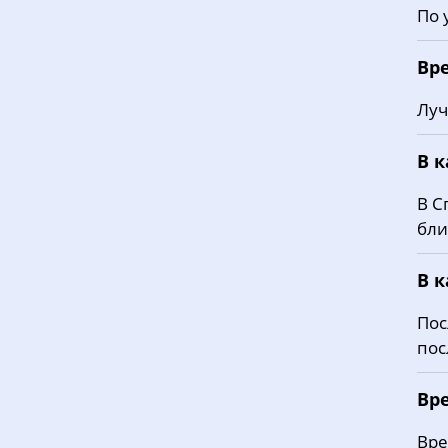
По 
Вр
Луч
В 
В С
бли
В 
Пос
пос
Вр
Вре