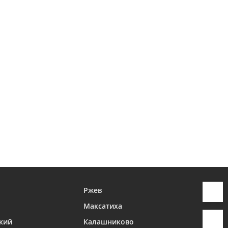
Ржев
Максатиха
кий
Калашниково