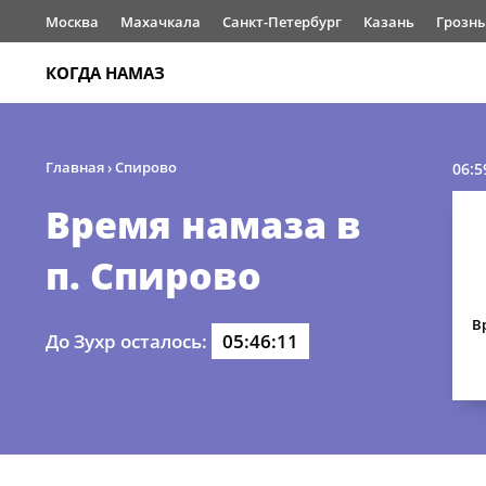
Москва
Махачкала
Санкт-Петербург
Казань
Грозн
КОГДА НАМАЗ
Главная
›
Спирово
06:5
Время намаза в
п. Спирово
В
До Зухр осталось:
05:46:11