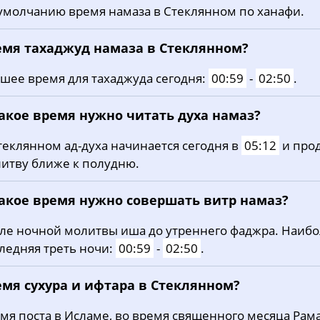
умолчанию время намаза в Стеклянном по ханафи.
20, Чт
03:04
05:24
13:02
21, Пт
03:05
05:26
13:02
емя тахаджуд намаза в Стеклянном?
22, Сб
03:06
05:28
13:02
шее время для тахаджуда сегодня:
00:59
-
02:50
.
23, Вс
03:07
05:31
13:02
какое время нужно читать духа намаз?
24, Пн
03:08
05:33
13:01
теклянном ад-духа начинается сегодня в
05:12
и про
итву ближе к полудню.
25, Вт
03:09
05:36
13:01
26, Ср
03:10
05:38
13:01
какое время нужно совершать витр намаз?
27, Чт
03:11
05:41
13:01
ле ночной молитвы иша до утреннего фаджра. Наиб
ледняя треть ночи:
00:59
-
02:50
.
28, Пт
03:12
05:43
13:00
емя сухура и ифтара в Стеклянном?
29, Сб
03:13
05:45
13:00
мя поста в Исламе, во время священного месяца Рама
30, Вс
03:14
05:48
13:00