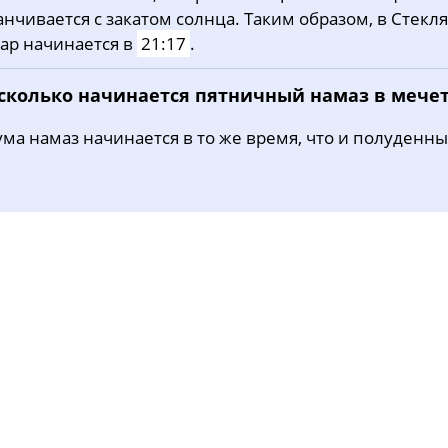
анчивается с закатом солнца. Таким образом, в Стекл
31, Пн
03:15
05:50
12:59
ар начинается в
21:17
.
 сколько начинается пятничный намаз в мече
ма намаз начинается в то же время, что и полуденны