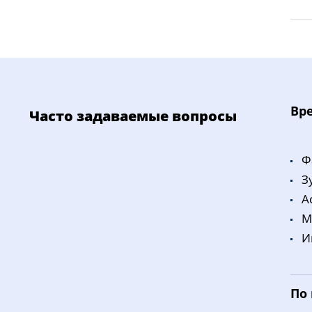
Bp
Часто задаваемые вопросы
Ф
З
A
M
И
По