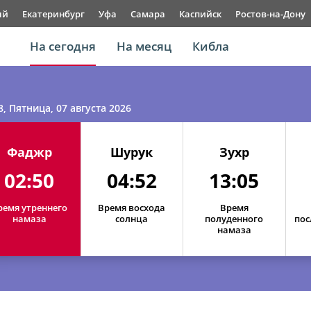
ый
Екатеринбург
Уфа
Самара
Каспийск
Ростов-на-Дону
На сегодня
На месяц
Кибла
8
, Пятница, 07 августа 2026
Фаджр
Шурук
Зухр
02:50
04:52
13:05
ремя утреннего
Время восхода
Время
намаза
солнца
полуденного
пос
намаза