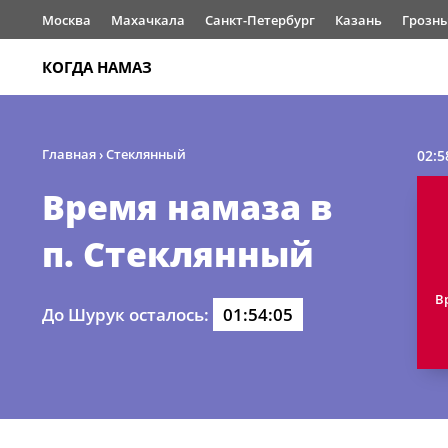
Москва
Махачкала
Санкт-Петербург
Казань
Грозн
КОГДА НАМАЗ
Главная
›
Стеклянный
02:5
Время намаза в
п. Стеклянный
В
До Шурук осталось:
01:54:05