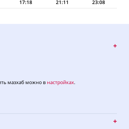
17:18
21:11
23:08
17:17
21:09
23:06
17:15
21:06
23:05
17:14
21:03
23:03
17:13
21:00
23:02
17:11
20:57
23:00
17:10
20:55
22:59
ить мазхаб можно в
настройках
.
17:08
20:52
22:57
17:07
20:49
22:56
17:05
20:46
22:54
17:04
20:43
22:52