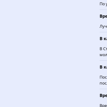
По 
Вр
Луч
В 
В С
мол
В 
Пос
пос
Вр
Вре