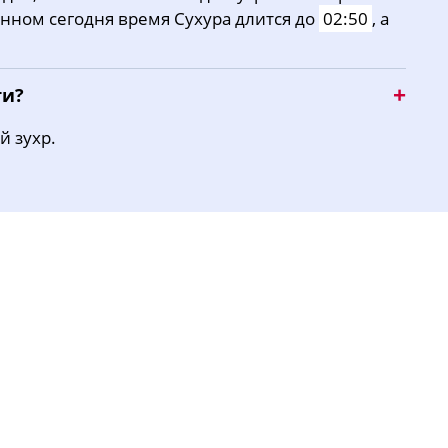
янном сегодня время Сухура длится до
02:50
, а
16:43
20:07
22:29
ти?
й зухр.