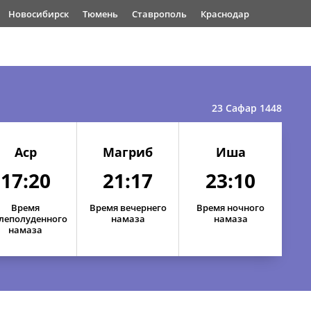
Новосибирск
Тюмень
Ставрополь
Краснодар
23 Сафар 1448
Аср
Магриб
Иша
17:20
21:17
23:10
Время
Время вечернего
Время ночного
леполуденного
намаза
намаза
намаза