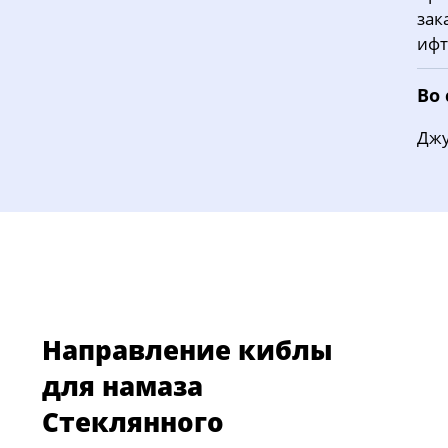
зак
ифт
Во
Джу
Направление киблы
для намаза
Стеклянного