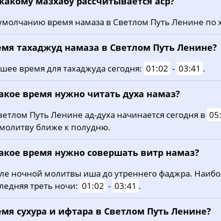
 какому мазхабу рассчитывается аср?
19, Ср
03:57
05:35
12:33
умолчанию время намаза в Светлом Путь Ленине по 
20, Чт
03:59
05:36
12:33
21, Пт
04:00
05:38
12:33
емя тахаджуд намаза в Светлом Путь Ленине?
22, Сб
04:02
05:39
12:32
шее время для тахаджуда сегодня:
01:02
-
03:41
.
23, Вс
04:04
05:40
12:32
какое время нужно читать духа намаз?
24, Пн
04:05
05:41
12:32
ветлом Путь Ленине ад-духа начинается сегодня в
05
 молитву ближе к полудню.
25, Вт
04:07
05:42
12:32
26, Ср
04:09
05:44
12:31
какое время нужно совершать витр намаз?
27, Чт
04:10
05:45
12:31
ле ночной молитвы иша до утреннего фаджра. Наиб
ледняя треть ночи:
01:02
-
03:41
.
28, Пт
04:12
05:46
12:31
емя сухура и ифтара в Светлом Путь Ленине?
29, Сб
04:13
05:47
12:30