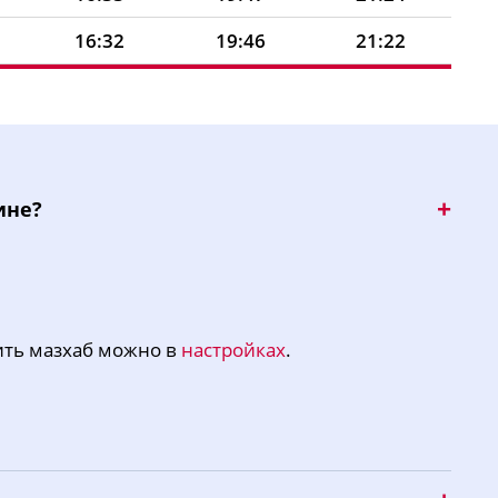
16:32
19:46
21:22
16:32
19:44
21:20
16:31
19:43
21:18
16:30
19:41
21:16
ине?
16:29
19:40
21:14
16:29
19:38
21:11
16:28
19:37
21:09
ить мазхаб можно в
настройках
.
16:27
19:35
21:07
16:26
19:33
21:05
16:25
19:32
21:03