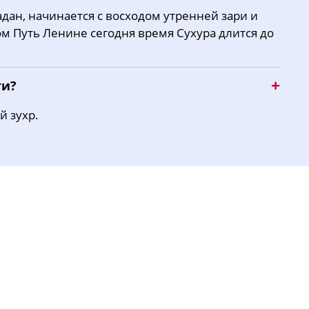
дан, начинается с восходом утренней зари и
16:14
19:11
20:38
ом Путь Ленине сегодня время Сухура длится до
16:13
19:09
20:35
ти?
й зухр.