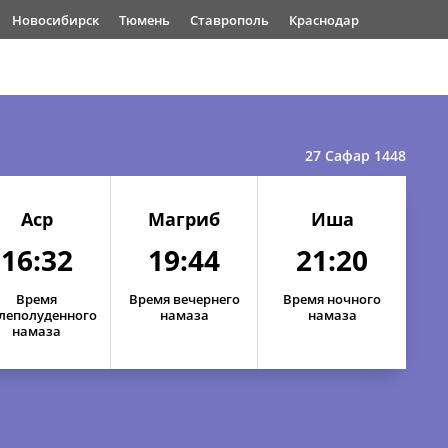
Новосибирск
Тюмень
Ставрополь
Краснодар
27 Сафар 1448
Аср
Магриб
Иша
16:32
19:44
21:20
Время
Время вечернего
Время ночного
леполуденного
намаза
намаза
намаза