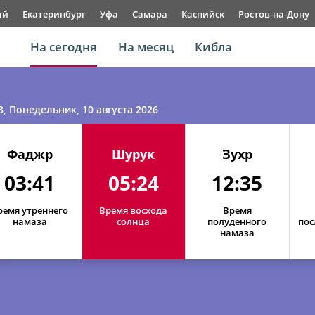
ый
Екатеринбург
Уфа
Самара
Каспийск
Ростов-на-Дону
На сегодня
На месяц
Кибла
3
, Понедельник, 10 августа 2026
Фаджр
Шурук
Зухр
03:41
05:24
12:35
ремя утреннего
Время восхода
Время
намаза
солнца
полуденного
пос
намаза