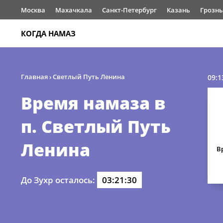
Москва
Махачкала
Санкт-Петербург
Казань
Грозн
КОГДА НАМАЗ
Главная
›
Светлый Путь Ленина
09:1
Время намаза в
п. Светлый Путь
Ленина
В
До Зухр осталось:
03:21:29