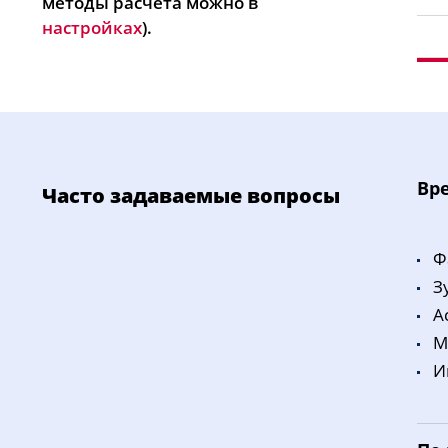
методы расчета можно в
настройках
).
Bp
Часто задаваемые вопросы
Ф
З
A
M
И