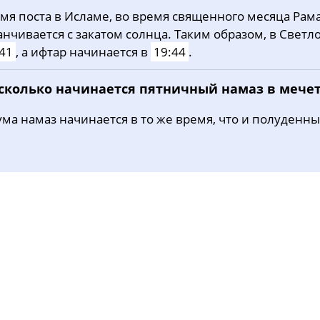
мя поста в Исламе, во время священного месяца Рама
30, Вс
04:15
05:48
12:30
анчивается с закатом солнца. Таким образом, в Светл
31, Пн
04:17
05:50
12:30
41
, а ифтар начинается в
19:44
.
 сколько начинается пятничный намаз в мече
ма намаз начинается в то же время, что и полуденны