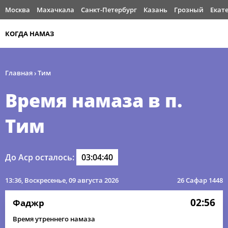
Москва
Махачкала
Санкт-Петербург
Казань
Грозный
Екат
КОГДА НАМАЗ
Главная
›
Тим
Время намаза в п.
Тим
До Аср осталось:
03:04:40
13:36
, Воскресенье, 09 августа 2026
26 Сафар 1448
02:56
Фаджр
Время утреннего намаза