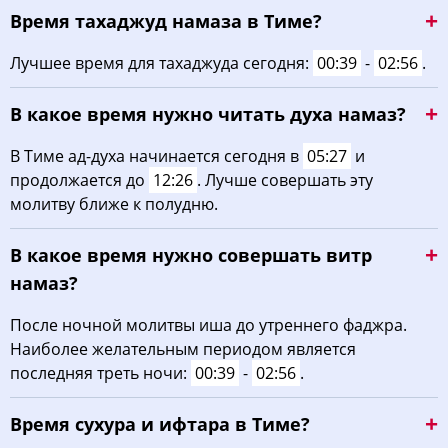
Время тахаджуд намаза в Тиме?
03:50
05:40
12:32
16:18
19:23
21:05
30, Вс
Лучшее время для тахаджуда сегодня:
00:39
-
02:56
.
03:52
05:42
12:32
16:16
19:21
21:02
31, Пн
В какое время нужно читать духа намаз?
В Тиме ад-духа начинается сегодня в
05:27
и
продолжается до
12:26
. Лучше совершать эту
молитву ближе к полудню.
В какое время нужно совершать витр
намаз?
После ночной молитвы иша до утреннего фаджра.
Наиболее желательным периодом является
последняя треть ночи:
00:39
-
02:56
.
Время сухура и ифтара в Тиме?