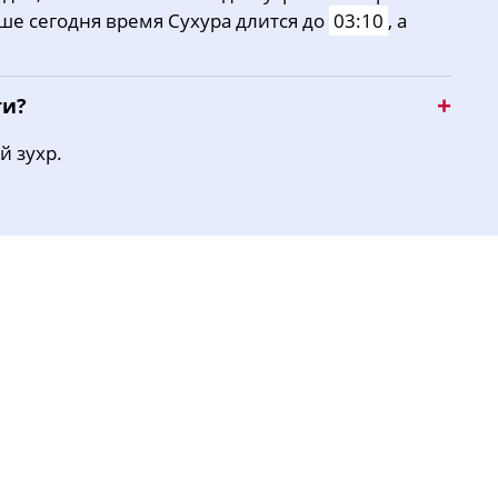
ыше сегодня время Сухура длится до
03:10
, а
15:31
18:25
19:47
ти?
й зухр.