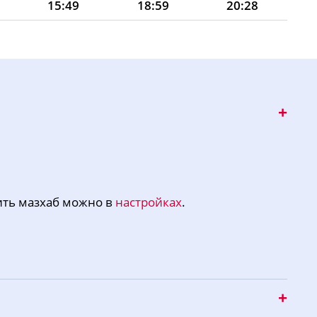
15:49
18:59
20:28
15:48
18:58
20:26
15:47
18:56
20:25
15:47
18:55
20:23
15:46
18:53
20:21
15:46
18:52
20:19
15:45
18:51
20:17
ить мазхаб можно в
настройках
.
15:44
18:49
20:16
15:43
18:48
20:14
15:43
18:46
20:12
15:42
18:45
20:10