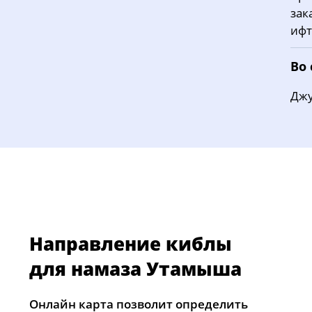
зак
ифт
Во
Джу
Направление киблы
для намаза Утамыша
Онлайн карта позволит определить