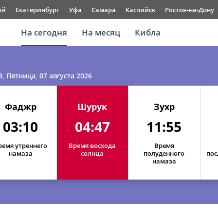
ый
Екатеринбург
Уфа
Самара
Каспийск
Ростов-на-Дону
На сегодня
На месяц
Кибла
8
, Пятница, 07 августа 2026
Фаджр
Шурук
Зухр
03:10
04:47
11:55
ремя утреннего
Время восхода
Время
намаза
солнца
полуденного
пос
намаза