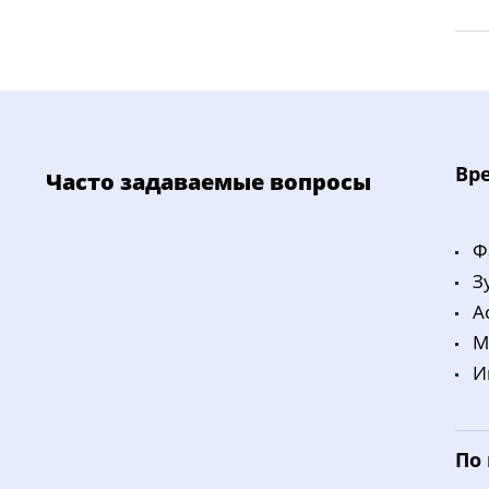
Bp
Часто задаваемые вопросы
Ф
З
A
M
И
По