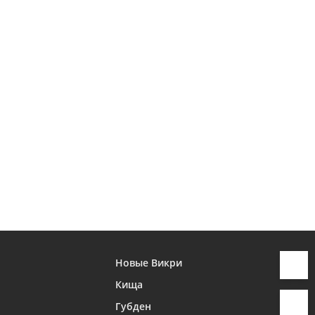
Новые Викри
Кища
Губден