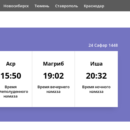
Новосибирск
Тюмень
Ставрополь
Краснодар
24 Сафар 1448
Аср
Магриб
Иша
15:50
19:02
20:32
Время
Время вечернего
Время ночного
леполуденного
намаза
намаза
намаза