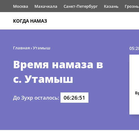
Москва
Махачкала
Санкт-Петербург
Казань
Грозн
КОГДА НАМАЗ
Главная
›
Утамыш
05:2
Время намаза в
с. Утамыш
В
До Зухр осталось:
06:26:51