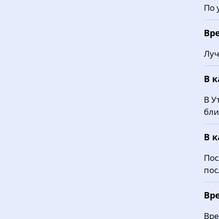
По 
Вр
Луч
В 
В У
бли
В 
Пос
пос
Вр
Вре