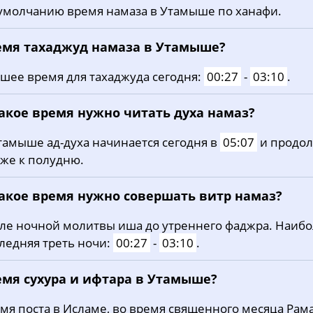
умолчанию время намаза в Утамыше по ханафи.
20, Чт
03:29
05:01
11:52
21, Пт
03:31
05:02
11:52
емя тахаджуд намаза в Утамыше?
22, Сб
03:32
05:03
11:52
шее время для тахаджуда сегодня:
00:27
-
03:10
.
23, Вс
03:34
05:04
11:52
какое время нужно читать духа намаз?
24, Пн
03:35
05:05
11:51
тамыше ад-духа начинается сегодня в
05:07
и продол
же к полудню.
25, Вт
03:37
05:06
11:51
26, Ср
03:38
05:08
11:51
какое время нужно совершать витр намаз?
27, Чт
03:39
05:09
11:51
ле ночной молитвы иша до утреннего фаджра. Наиб
ледняя треть ночи:
00:27
-
03:10
.
28, Пт
03:41
05:10
11:50
емя сухура и ифтара в Утамыше?
29, Сб
03:42
05:11
11:50
мя поста в Исламе, во время священного месяца Рама
30, Вс
03:44
05:12
11:50