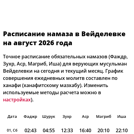
Расписание намаза в Вейделевке
на август 2026 года
Точное расписание обязательных намазов (Фаждр,
Зухр, Аср, Магриб, Иша) для верующих мусульман
Вейделевки на сегодня и текущий месяц. График
совершения ежедневных молитв составлен по
ханафи (ханафитскому мазхабу). Изменить
используемые методы расчета можно в
настройках
).
Дата
Фаджр
Шурук
Зухр
Аср
Магриб
Иша
02:43
04:55
12:33
16:40
20:10
22:10
01, Сб