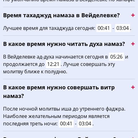
03:35
05:26
12:29
16:22
19:32
21:14
22, Сб
Время тахаджуд намаза в Вейделевке?
03:37
05:27
12:29
16:21
19:30
21:11
23, Вс
Лучшее время для тахаджуда сегодня:
00:41
-
03:04
.
03:39
05:29
12:29
16:19
19:28
21:09
24, Пн
В какое время нужно читать духа намаз?
03:41
05:30
12:28
16:18
19:26
21:06
25, Вт
В Вейделевке ад-духа начинается сегодня в
05:26
и
продолжается до
12:21
. Лучше совершать эту
03:43
05:32
12:28
16:17
19:23
21:03
26, Ср
молитву ближе к полудню.
03:46
05:33
12:28
16:16
19:21
21:01
27, Чт
В какое время нужно совершать витр
03:48
05:35
12:27
16:15
19:19
20:58
28, Пт
намаз?
03:50
05:36
12:27
16:13
19:17
20:55
После ночной молитвы иша до утреннего фаджра.
29, Сб
Наиболее желательным периодом является
03:52
05:38
12:27
16:12
19:15
20:53
30, Вс
последняя треть ночи:
00:41
-
03:04
.
03:54
05:39
12:27
16:11
19:13
20:50
31, Пн