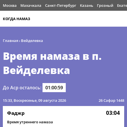
Москва
Махачкала
Санкт-Петербург
Казань
Грозный
Екат
КОГДА НАМАЗ
Главная
›
Вейделевка
Время намаза в п.
Вейделевка
До Аср осталось:
01:00:58
15:33
, Воскресенье, 09 августа 2026
26 Сафар 1448
03:04
Фаджр
Время утреннего намаза