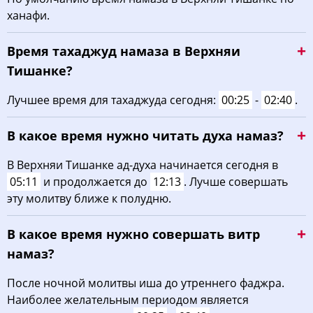
ханафи.
03:19
05:15
12:21
16:14
19:26
21:12
22, Сб
Время тахаджуд намаза в Верхняи
03:22
05:16
12:20
16:13
19:24
21:09
23, Вс
Тишанке?
03:24
05:18
12:20
16:12
19:22
21:06
24, Пн
Лучшее время для тахаджуда сегодня:
00:25
-
02:40
.
03:26
05:19
12:20
16:10
19:20
21:04
25, Вт
В какое время нужно читать духа намаз?
03:29
05:21
12:20
16:09
19:17
21:01
26, Ср
В Верхняи Тишанке ад-духа начинается сегодня в
05:11
и продолжается до
12:13
. Лучше совершать
03:31
05:23
12:19
16:08
19:15
20:58
27, Чт
эту молитву ближе к полудню.
03:33
05:24
12:19
16:06
19:13
20:55
28, Пт
В какое время нужно совершать витр
03:36
05:26
12:19
16:05
19:11
20:53
29, Сб
намаз?
03:38
05:27
12:18
16:04
19:09
20:50
30, Вс
После ночной молитвы иша до утреннего фаджра.
Наиболее желательным периодом является
03:40
05:29
12:18
16:02
19:07
20:47
31, Пн