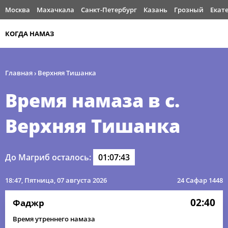
Москва
Махачкала
Санкт-Петербург
Казань
Грозный
Екат
КОГДА НАМАЗ
Главная
›
Верхняя Тишанка
Время намаза в с.
Верхняя Тишанка
До Магриб осталось:
01:07:43
18:47
, Пятница, 07 августа 2026
24 Сафар 1448
02:40
Фаджр
Время утреннего намаза