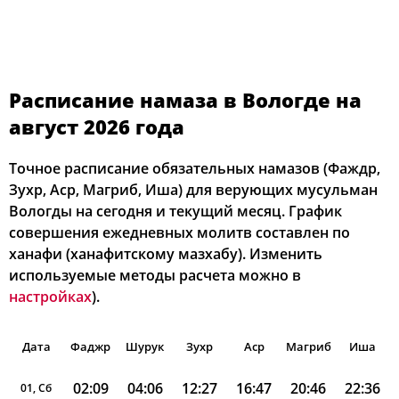
Расписание намаза в Вологде на
август 2026 года
Точное расписание обязательных намазов (Фаждр,
Зухр, Аср, Магриб, Иша) для верующих мусульман
Вологды на сегодня и текущий месяц. График
совершения ежедневных молитв составлен по
ханафи (ханафитскому мазхабу). Изменить
используемые методы расчета можно в
настройках
).
Дата
Фаджр
Шурук
Зухр
Аср
Магриб
Иша
02:09
04:06
12:27
16:47
20:46
22:36
01, Сб