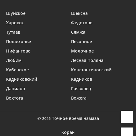
Шуйское
Шексна
Харовск
Федотово
Тутаев
Сямжа
Пошехонье
Песочное
Нифантово
Молочное
Любим
Лесная Поляна
Кубенское
Константиновский
Кадниковский
Кадников
Данилов
Грязовец
Вохтога
Вожега
©
Точное время намаза
2026
Коран