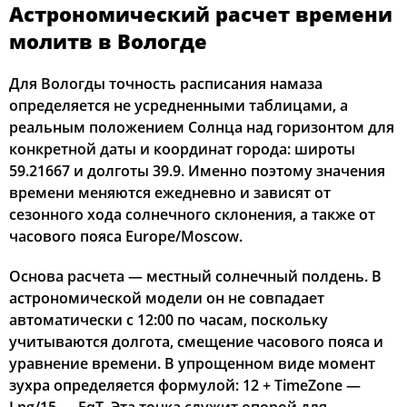
Астрономический расчет времени
02:20
04:31
12:25
16:34
20:19
22:22
12, Ср
молитв в Вологде
02:21
04:33
12:25
16:33
20:16
22:20
13, Чт
Для Вологды точность расписания намаза
определяется не усредненными таблицами, а
02:22
04:36
12:25
16:32
20:13
22:19
14, Пт
реальным положением Солнца над горизонтом для
конкретной даты и координат города: широты
02:23
04:38
12:25
16:30
20:11
22:17
15, Сб
59.21667 и долготы 39.9. Именно поэтому значения
времени меняются ежедневно и зависят от
02:24
04:40
12:25
16:29
20:08
22:16
16, Вс
сезонного хода солнечного склонения, а также от
часового пояса Europe/Moscow.
02:25
04:43
12:25
16:27
20:05
22:14
17, Пн
Основа расчета — местный солнечный полдень. В
02:26
04:45
12:24
16:26
20:02
22:13
18, Вт
астрономической модели он не совпадает
02:27
04:47
12:24
16:24
20:00
22:12
автоматически с 12:00 по часам, поскольку
19, Ср
учитываются долгота, смещение часового пояса и
02:27
04:50
12:24
16:23
19:57
22:10
20, Чт
уравнение времени. В упрощенном виде момент
зухра определяется формулой: 12 + TimeZone —
02:28
04:52
12:24
16:21
19:54
22:08
21, Пт