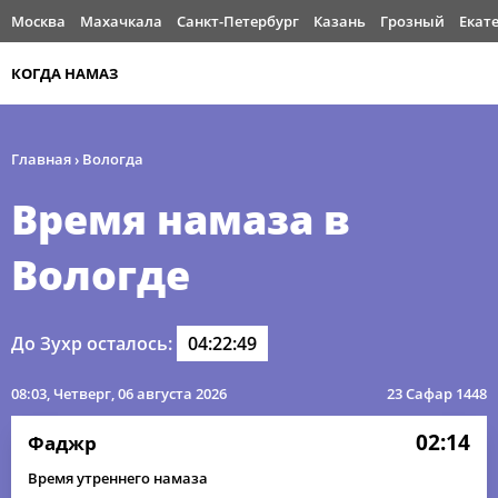
Москва
Махачкала
Санкт-Петербург
Казань
Грозный
Екат
КОГДА НАМАЗ
Главная
›
Вологда
Время намаза в
Вологде
До Зухр осталось:
04:22:48
08:03
, Четверг, 06 августа 2026
23 Сафар 1448
02:14
Фаджр
Время утреннего намаза