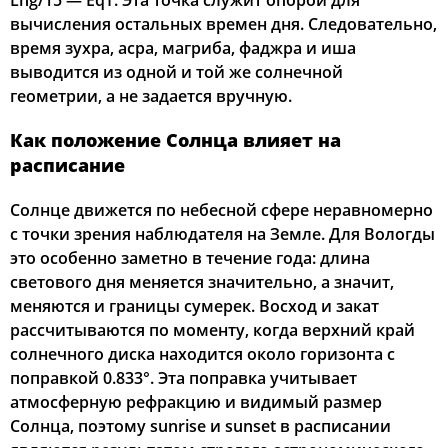
Lng/15 — EqT. Эта точка служит опорой для
вычисления остальных времен дня. Следовательно,
02:29
04:54
12:23
16:20
19:51
22:07
22, Сб
время зухра, асра, магриба, фаджра и иша
выводится из одной и той же солнечной
02:30
04:56
12:23
16:18
19:48
22:05
23, Вс
геометрии, а не задается вручную.
02:31
04:59
12:23
16:17
19:46
22:04
24, Пн
Как положение Солнца влияет на
расписание
02:32
05:01
12:23
16:15
19:43
22:02
25, Вт
Солнце движется по небесной сфере неравномерно
02:33
05:03
12:22
16:13
19:40
22:01
26, Ср
с точки зрения наблюдателя на Земле. Для Вологды
это особенно заметно в течение года: длина
02:34
05:06
12:22
16:12
19:37
21:57
27, Чт
светового дня меняется значительно, а значит,
меняются и границы сумерек. Восход и закат
02:35
05:08
12:22
16:10
19:34
21:52
28, Пт
рассчитываются по моменту, когда верхний край
02:40
05:10
12:21
16:08
19:31
21:48
солнечного диска находится около горизонта с
29, Сб
поправкой 0.833°. Эта поправка учитывает
02:44
05:12
12:21
16:07
19:28
21:43
30, Вс
атмосферную рефракцию и видимый размер
Солнца, поэтому sunrise и sunset в расписании
02:48
05:15
12:21
16:05
19:25
21:39
31, Пн