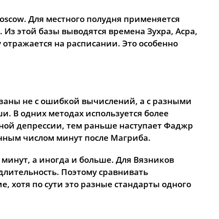
16:04
19:22
21:26
oscow. Для местного полудня применяется
 Из этой базы выводятся времена Зухра, Асра,
16:02
19:20
21:22
отражается на расписании. Это особенно
16:01
19:17
21:18
15:59
19:15
21:15
15:58
19:12
21:11
вязаны не с ошибкой вычислений, а с разными
. В одних методах используется более
15:56
19:10
21:08
чной депрессии, тем раньше наступает Фаджр
анным числом минут после Магриба.
 минут, а иногда и больше. Для Вязников
длительность. Поэтому сравнивать
е, хотя по сути это разные стандарты одного