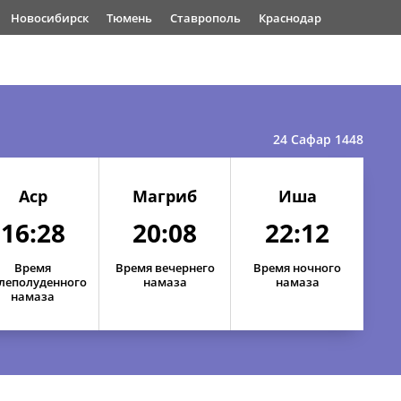
Новосибирск
Тюмень
Ставрополь
Краснодар
24 Сафар 1448
Аср
Магриб
Иша
16:28
20:08
22:12
Время
Время вечернего
Время ночного
16:34
20:21
22:19
леполуденного
намаза
намаза
намаза
16:33
20:19
22:18
16:32
20:17
22:17
16:31
20:14
22:16