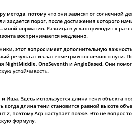
 метода, потому что они зависят от солнечной де
ли задается порог, после достижения которого на
 — иной норматив. Разница в углах приводит к ра
изонта воспринимается медленно.
зники, этот вопрос имеет дополнительную важность
ый результат из-за геометрии солнечного пути. 
NightMiddle, OneSeventh и AngleBased. Они помо
скую устойчивость.
и Иша. Здесь используется длина тени объекта по
ть когда длина тени становится равной высоте объе
2, поэтому Аср наступает позже. Это не вопрос то
скую формулу.