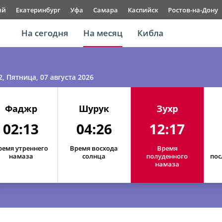
ый
Екатеринбург
Уфа
Самара
Каспийск
Ростов-на-Дону
На сегодня
На месяц
Кибла
2
, Пятница, 07 августа 2026
Фаджр
Шурук
Зухр
02:13
04:26
12:17
ремя утреннего
Время восхода
Время
01, Сб
02:08
04:14
12:18
намаза
солнца
полуденного
пос
намаза
02, Вс
02:09
04:16
12:18
03, Пн
02:09
04:18
12:18
04, Вт
02:10
04:20
12:18