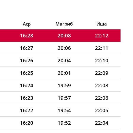
16:30
20:12
22:15
16:29
20:10
22:14
Аср
Магриб
Иша
16:28
20:08
22:12
16:27
20:06
22:11
16:26
20:04
22:10
16:25
20:01
22:09
16:24
19:59
22:08
16:23
19:57
22:06
16:22
19:54
22:05
16:20
19:52
22:04