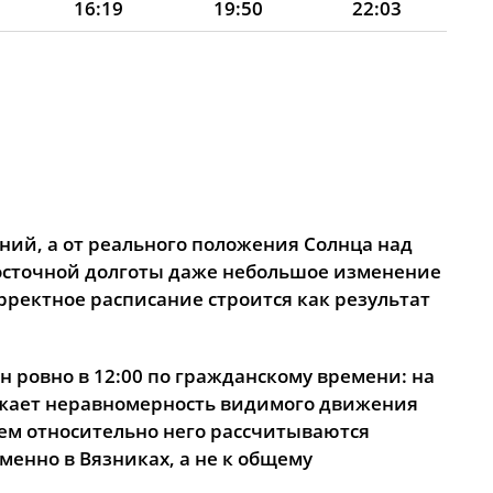
16:19
19:50
22:03
16:18
19:47
22:01
16:17
19:45
22:00
16:15
19:42
21:56
16:14
19:40
21:52
16:13
19:38
21:48
ний, а от реального положения Солнца над
восточной долготы даже небольшое изменение
16:11
19:35
21:45
ректное расписание строится как результат
16:10
19:33
21:41
 ровно в 12:00 по гражданскому времени: на
16:08
19:30
21:37
тражает неравномерность видимого движения
16:07
19:28
21:33
тем относительно него рассчитываются
енно в Вязниках, а не к общему
16:05
19:25
21:29