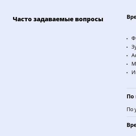
Bp
Часто задаваемые вопросы
Ф
З
A
M
И
По
По 
Вр