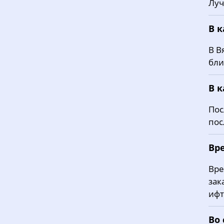
Луч
В 
В В
бли
В 
Пос
пос
Вре
Вре
зак
ифт
Во