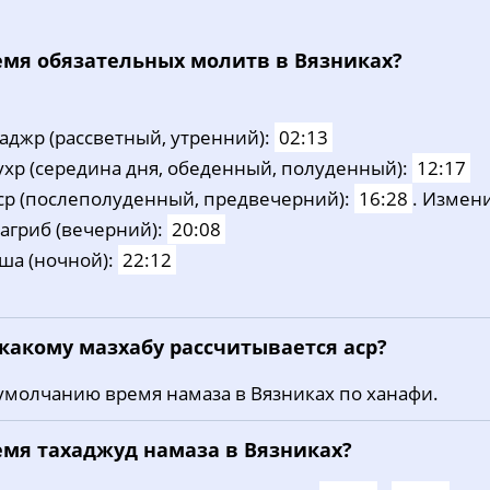
eмя oбязaтeльных мoлитв в Вязниках?
aджp (рассветный, утренний):
02:13
ухp (середина дня, обеденный, полуденный):
12:17
cp (послеполуденный, предвечерний):
16:28
. Измен
aгриб (вечерний):
20:08
ша (ночной):
22:12
 какому мазхабу рассчитывается аср?
умолчанию время намаза в Вязниках по ханафи.
емя тахаджуд намаза в Вязниках?