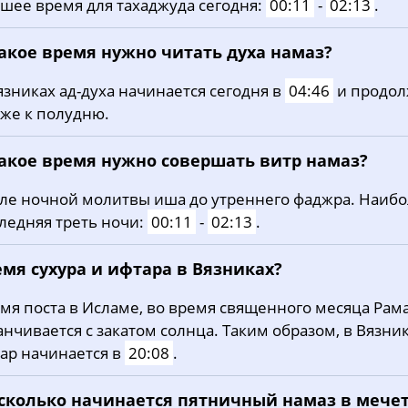
шее время для тахаджуда сегодня:
00:11
-
02:13
.
какое время нужно читать духа намаз?
язниках ад-духа начинается сегодня в
04:46
и продол
же к полудню.
какое время нужно совершать витр намаз?
ле ночной молитвы иша до утреннего фаджра. Наиб
ледняя треть ночи:
00:11
-
02:13
.
мя сухура и ифтара в Вязниках?
мя поста в Исламе, во время священного месяца Рама
анчивается с закатом солнца. Таким образом, в Вязни
ар начинается в
20:08
.
 сколько начинается пятничный намаз в мече