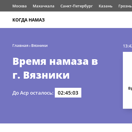
Москва
Махачкала
Санкт-Петербург
Казань
Грозн
КОГДА НАМАЗ
Главная
›
Вязники
13:4
Время намаза в
г. Вязники
В
До Аср осталось:
02:45:03