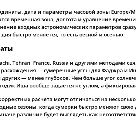
26, Ср
02:48
05:03
12:13
рдинаты, дата и параметры часовой зоны Europe/M
ся временная зона, долгота и уравнение времени.
27, Чт
02:52
05:05
12:13
ение входных астрономических параметров сразу 
28, Пт
02:55
05:07
12:13
дня быстро меняется, то есть весной и осенью.
29, Сб
02:58
05:09
12:12
таты
30, Вс
03:01
05:11
12:12
achi, Tehran, France, Russia и другими методами с
расхождения — сумеречные углы для Фаджра и Иши
31, Пн
03:04
05:13
12:12
в других — менее глубокое. Чем больше угол солне
тодик Иша вообще задается не углом, а фиксиров
 корректных расчета могут отличаться на несколько
одные сезоны, когда сумерки быстро меняют свою 
иначе различие будет выглядеть как несоответстви