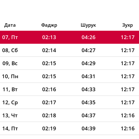
05, Ср
02:11
04:22
12:18
06, Чт
02:12
04:24
12:17
Дата
Фаджр
Шурук
Зухр
07, Пт
02:13
04:26
12:17
08, Сб
02:14
04:27
12:17
09, Вс
02:15
04:29
12:17
10, Пн
02:15
04:31
12:17
11, Вт
02:16
04:33
12:17
12, Ср
02:17
04:35
12:17
13, Чт
02:18
04:37
12:16
14, Пт
02:19
04:39
12:16