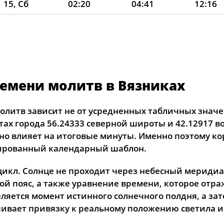
15, Сб
02:20
04:41
12:16
16, Вс
02:20
04:43
12:16
17, Пн
02:21
04:45
12:16
18, Вт
02:22
04:47
12:15
емени молитв в Вязниках
19, Ср
02:23
04:49
12:15
20, Чт
02:27
04:51
12:15
олитв зависит не от усредненных табличных значе
тах города 56.24333 северной широты и 42.12917 
21, Пт
02:31
04:53
12:15
о влияет на итоговые минуты. Именно поэтому кор
сированный календарный шаблон.
22, Сб
02:34
04:55
12:14
икл. Солнце не проходит через небесный меридиан
23, Вс
02:38
04:57
12:14
овой пояс, а также уравнение времени, которое о
24, Пн
02:41
04:59
12:14
еляется момент истинного солнечного полдня, а за
чивает привязку к реальному положению светила им
25, Вт
02:45
05:01
12:14