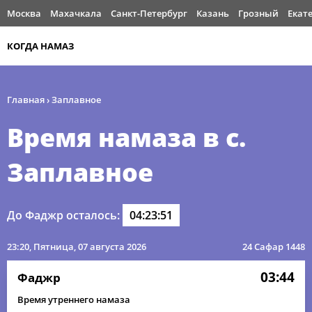
Москва
Махачкала
Санкт-Петербург
Казань
Грозный
Екат
КОГДА НАМАЗ
Главная
›
Заплавное
Время намаза в с.
Заплавное
До Фаджр осталось:
04:23:51
23:20
, Пятница, 07 августа 2026
24 Сафар 1448
03:44
Фаджр
Время утреннего намаза