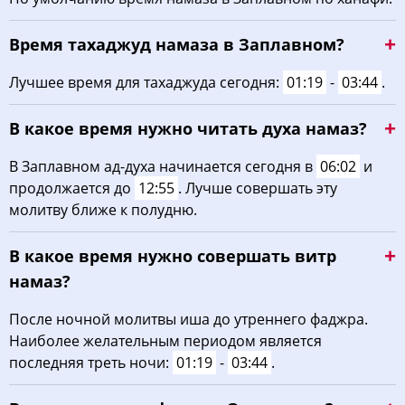
04:16
06:03
13:03
16:55
20:02
21:40
22, Сб
Время тахаджуд намаза в Заплавном?
04:18
06:04
13:03
16:54
20:00
21:38
23, Вс
Лучшее время для тахаджуда сегодня:
01:19
-
03:44
.
04:20
06:05
13:02
16:52
19:58
21:35
24, Пн
В какое время нужно читать духа намаз?
04:22
06:07
13:02
16:51
19:57
21:33
25, Вт
В Заплавном ад-духа начинается сегодня в
06:02
и
продолжается до
12:55
. Лучше совершать эту
04:24
06:08
13:02
16:50
19:55
21:31
26, Ср
молитву ближе к полудню.
04:26
06:10
13:02
16:49
19:53
21:28
27, Чт
В какое время нужно совершать витр
04:28
06:11
13:01
16:48
19:51
21:26
28, Пт
намаз?
04:30
06:12
13:01
16:47
19:49
21:23
После ночной молитвы иша до утреннего фаджра.
29, Сб
Наиболее желательным периодом является
04:32
06:14
13:01
16:45
19:47
21:21
30, Вс
последняя треть ночи:
01:19
-
03:44
.
04:34
06:15
13:00
16:44
19:45
21:18
31, Пн