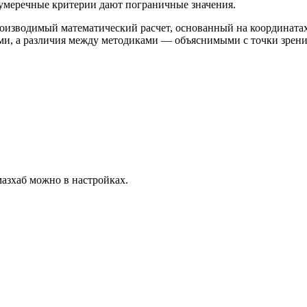
сумеречные критерии дают пограничные значения.
роизводимый математический расчет, основанный на координатах,
, а различия между методиками — объяснимыми с точки зрения
мазхаб можно в
настройках
.