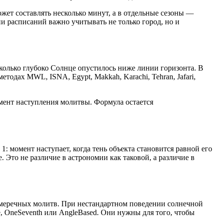
жет составлять несколько минут, а в отдельные сезоны —
и расписаний важно учитывать не только город, но и
сколько глубоко Солнце опустилось ниже линии горизонта. В
одах MWL, ISNA, Egypt, Makkah, Karachi, Tehran, Jafari,
мент наступления молитвы. Формула остается
: момент наступает, когда тень объекта становится равной его
. Это не различие в астрономии как таковой, а различие в
сумеречных молитв. При нестандартном поведении солнечной
e, OneSeventh или AngleBased. Они нужны для того, чтобы