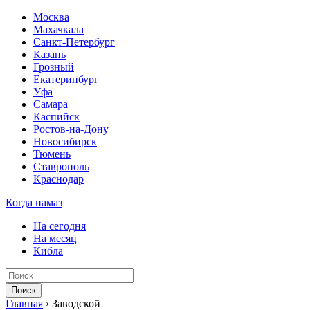
Москва
Махачкала
Санкт-Петербург
Казань
Грозный
Екатеринбург
Уфа
Самара
Каспийск
Ростов-на-Дону
Новосибирск
Тюмень
Ставрополь
Краснодар
Когда намаз
На сегодня
На месяц
Кибла
Поиск
Главная
›
Заводской