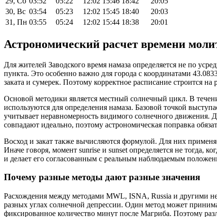
29, Сб
03:52
05:22
12:02
15:46
18:42
20:05
30, Вс
03:54
05:23
12:02
15:45
18:40
20:03
31, Пн
03:55
05:24
12:02
15:44
18:38
20:01
Астрономический расчет времени моли
Для жителей Заводского время намаза определяется не по уср
пункта. Это особенно важно для города с координатами 43.083
заката и сумерек. Поэтому корректное расписание строится на
Основой методики является местный солнечный цикл. В течени
используются для определения намаза. Базовой точкой выступае
учитывает неравномерность видимого солнечного движения. Для
совпадают идеально, поэтому астрономическая поправка обязат
Восход и закат также вычисляются формулой. Для них применя
Иначе говоря, момент sunrise и sunset определяется не тогда, к
и делает его согласованным с реальным наблюдаемым положен
Почему разные методы дают разные значения
Расхождения между методами MWL, ISNA, Russia и другими не
разных углах солнечной депрессии. Один метод может принима
фиксированное количество минут после Магриба. Поэтому разл