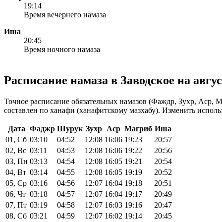
19:14
Время вечернего намаза
Иша
20:45
Время ночного намаза
Расписание намаза в Заводское на авгус
Точное расписание обязательных намазов (Фаждр, Зухр, Аср, 
составлен по ханафи (ханафитскому мазхабу). Изменить испол
Дата
Фаджр
Шурук
Зухр
Аср
Магриб
Иша
01, Сб
03:10
04:52
12:08
16:06
19:23
20:57
02, Вс
03:11
04:53
12:08
16:06
19:22
20:56
03, Пн
03:13
04:54
12:08
16:05
19:21
20:54
04, Вт
03:14
04:55
12:08
16:05
19:19
20:52
05, Ср
03:16
04:56
12:07
16:04
19:18
20:51
06, Чт
03:18
04:57
12:07
16:04
19:17
20:49
07, Пт
03:19
04:58
12:07
16:03
19:16
20:47
08, Сб
03:21
04:59
12:07
16:02
19:14
20:45