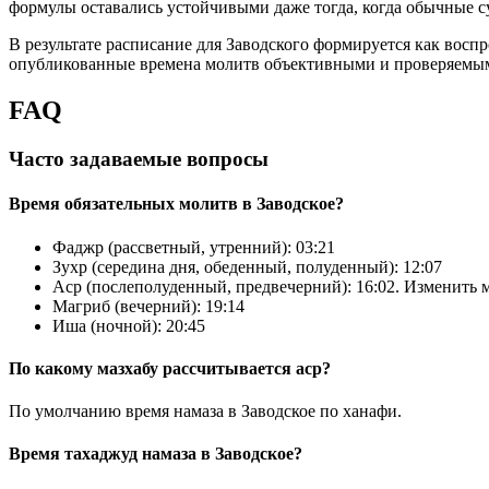
формулы оставались устойчивыми даже тогда, когда обычные 
В результате расписание для Заводского формируется как восп
опубликованные времена молитв объективными и проверяемыми
FAQ
Часто задаваемые вопросы
Bpeмя oбязaтeльных мoлитв в Заводское?
Фaджp (рассветный, утренний):
03:21
Зухp (середина дня, обеденный, полуденный):
12:07
Acp (послеполуденный, предвечерний):
16:02
. Изменить 
Maгриб (вечерний):
19:14
Иша (ночной):
20:45
По какому мазхабу рассчитывается аср?
По умолчанию время намаза в Заводское по ханафи.
Время тахаджуд намаза в Заводское?