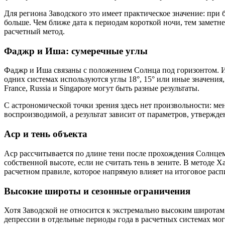
Для региона Заводского это имеет практическое значение: при
больше. Чем ближе дата к периодам короткой ночи, тем заметн
расчетный метод.
Фаджр и Иша: сумеречные углы
Фаджр и Иша связаны с положением Солнца под горизонтом. Их
одних системах используются углы 18°, 15° или иные значения,
France, Russia и Singapore могут быть разные результаты.
С астрономической точки зрения здесь нет произвольности: м
воспроизводимой, а результат зависит от параметров, утвержд
Аср и тень объекта
Аср рассчитывается по длине тени после прохождения Солнцем 
собственной высоте, если не считать тень в зените. В методе 
расчетном правиле, которое напрямую влияет на итоговое расп
Высокие широты и сезонные ограничения
Хотя Заводской не относится к экстремально высоким широтам
депрессии в отдельные периоды года в расчетных системах мог