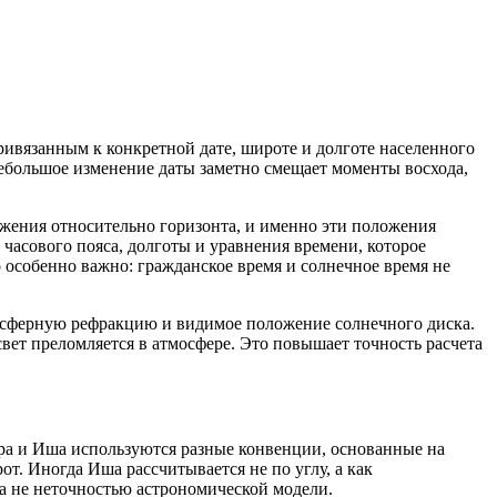
ивязанным к конкретной дате, широте и долготе населенного
небольшое изменение даты заметно смещает моменты восхода,
жения относительно горизонта, и именно эти положения
 часового пояса, долготы и уравнения времени, которое
 особенно важно: гражданское время и солнечное время не
мосферную рефракцию и видимое положение солнечного диска.
к свет преломляется в атмосфере. Это повышает точность расчета
ра и Иша используются разные конвенции, основанные на
. Иногда Иша рассчитывается не по углу, а как
а не неточностью астрономической модели.