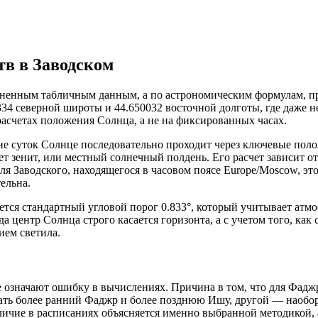
тв в Заводском
едненным табличным данным, а по астрономическим формулам, пр
334 северной широты и 44.650032 восточной долготы, где даже 
 расчетах положения Солнца, а не на фиксированных часах.
е суток Солнце последовательно проходит через ключевые поло
т зенит, или местный солнечный полдень. Его расчет зависит от
 Заводского, находящегося в часовом поясе Europe/Moscow, это
ельна.
ется стандартный угловой порог 0.833°, который учитывает ат
огда центр Солнца строго касается горизонта, а с учетом того, ка
ием светила.
 означают ошибку в вычислениях. Причина в том, что для Фадж
ть более ранний Фаджр и более позднюю Ишу, другой — наоборот
ичие в расписаниях объясняется именно выбранной методикой, 