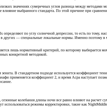
 близких значениях сумеречных углов разница между методами мо
ее влияние выбранного стандарта. По этой причине при сравнени
 определяют по углу солнечной депрессии, то есть по тому, на
 в других — специальные локальные нормы. Именно поэтому в мет
еняется лишь нормативный критерий, по которому выбирается мо
енных конкретной методикой.
зенита. В стандартном подходе используется коэффициент тени 1
Ханафи применяется коэффициент 2, и время Асра наступает позже
исание.
, сезонные колебания длины ночи все равно влияют на расчет 
ут использоваться режимы корректировки, такие как NightMiddl