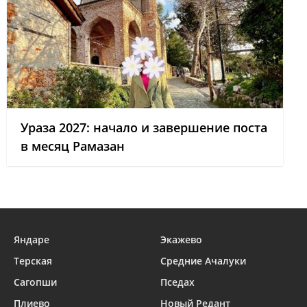
Ураза 2027: начало и завершение поста
в месяц Рамазан
Яндаре
Экажево
Терская
Средние Ачалуки
Сагопши
Пседах
Плиево
Новый Редант