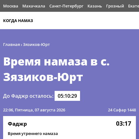
Москва
Махачкала
Санкт-Петербург
Казань
Грозный
Екат
КОГДА НАМАЗ
Главная
›
Зязиков-Юрт
Время намаза в с.
Зязиков-Юрт
До Фаджр осталось:
05:10:29
22:06
, Пятница, 07 августа 2026
24 Сафар 1448
03:17
Фаджр
Время утреннего намаза