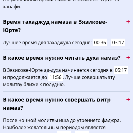
ханафи.
03:40
05:13
12:04
15:52
18:54
20:20
22, Сб
Время тахаджуд намаза в Зязикове-
03:42
05:15
12:04
15:51
18:52
20:18
23, Вс
Юрте?
03:43
05:16
12:03
15:51
18:50
20:16
24, Пн
Лучшее время для тахаджуда сегодня:
00:36
-
03:17
.
03:45
05:17
12:03
15:50
18:49
20:14
25, Вт
В какое время нужно читать духа намаз?
03:46
05:18
12:03
15:49
18:47
20:12
26, Ср
В Зязикове-Юрте ад-духа начинается сегодня в
05:17
и продолжается до
11:56
. Лучше совершать эту
03:48
05:19
12:02
15:48
18:45
20:10
27, Чт
молитву ближе к полудню.
03:49
05:20
12:02
15:47
18:44
20:08
28, Пт
В какое время нужно совершать витр
03:51
05:21
12:02
15:46
18:42
20:06
29, Сб
намаз?
03:52
05:22
12:02
15:45
18:40
20:04
30, Вс
После ночной молитвы иша до утреннего фаджра.
Наиболее желательным периодом является
03:54
05:23
12:01
15:44
18:38
20:02
31, Пн