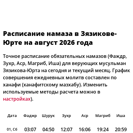
Расписание намаза в Зязикове-
Юрте на август 2026 года
Точное расписание обязательных намазов (Фаждр,
Зухр, Аср, Магриб, Иша) для верующих мусульман
Зязикова-Юрта на сегодня и текущий месяц. График
совершения ежедневных молитв составлен по
ханафи (ханафитскому мазхабу). Изменить
используемые методы расчета можно в
настройках
).
Дата
Фаджр
Шурук
Зухр
Аср
Магриб
Иша
03:07
04:50
12:07
16:06
19:24
20:59
01, Сб