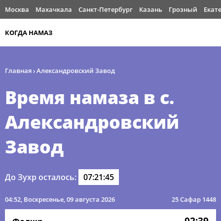
Москва
Махачкала
Санкт-Петербург
Казань
Грозный
Екат
КОГДА НАМАЗ
Главная
›
Александровский Завод
Время намаза в с.
Александровский
Завод
До Зухр осталось:
07:21:45
04:52
, Воскресенье, 09 августа 2026
25 Сафар 1448