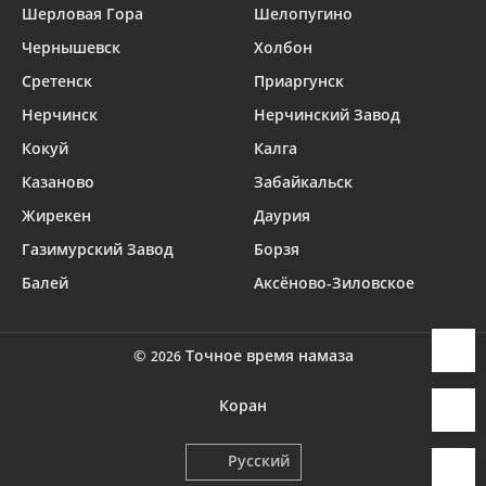
Шерловая Гора
Шелопугино
Чернышевск
Холбон
Сретенск
Приаргунск
Нерчинск
Нерчинский Завод
Кокуй
Калга
Казаново
Забайкальск
Жирекен
Даурия
Газимурский Завод
Борзя
Балей
Аксёново-Зиловское
©
Точное время намаза
2026
Коран
Русский