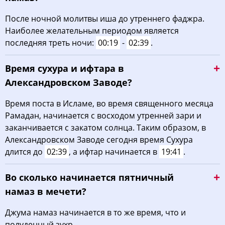
03:30
05:18
12:09
15:54
18:59
20:39
30, Вс
После ночной молитвы иша до утреннего фаджра.
Наиболее желательным периодом является
03:32
05:20
12:09
15:53
18:57
20:36
31, Пн
последняя треть ночи:
00:19
-
02:39
.
Время сухура и ифтара в
Александровском Заводе?
Время поста в Исламе, во время священного месяца
Рамадан, начинается с восходом утренней зари и
заканчивается с закатом солнца. Таким образом, в
Александровском Заводе сегодня время Сухура
длится до
02:39
, а ифтар начинается в
19:41
.
Во сколько начинается пятничный
намаз в мечети?
Джума намаз начинается в то же время, что и
полуденный зухр.