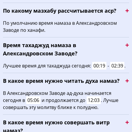
03:07
05:03
12:12
16:07
19:20
21:06
20, Чт
По какому мазхабу рассчитывается аср?
03:09
05:04
12:11
16:06
19:18
21:04
21, Пт
По умолчанию время намаза в Александровском
Заводе по ханафи.
03:12
05:06
12:11
16:04
19:16
21:01
22, Сб
Время тахаджуд намаза в
03:14
05:07
12:11
16:03
19:14
20:58
23, Вс
Александровском Заводе?
03:16
05:09
12:11
16:02
19:12
20:55
24, Пн
Лучшее время для тахаджуда сегодня:
00:19
-
02:39
.
03:19
05:10
12:10
16:01
19:10
20:53
25, Вт
В какое время нужно читать духа намаз?
03:21
05:12
12:10
16:00
19:08
20:50
26, Ср
В Александровском Заводе ад-духа начинается
сегодня в
05:06
и продолжается до
12:03
. Лучше
03:23
05:13
12:10
15:58
19:05
20:47
27, Чт
совершать эту молитву ближе к полудню.
03:25
05:15
12:10
15:57
19:03
20:44
28, Пт
В какое время нужно совершать витр
03:28
05:17
12:09
15:56
19:01
20:42
29, Сб
намаз?