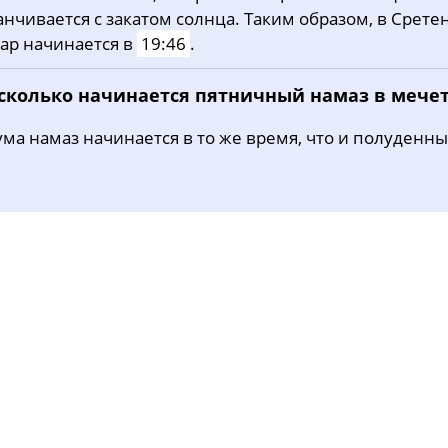
анчивается с закатом солнца. Таким образом, в Срете
31, Пн
03:26
05:18
12:10
ар начинается в
19:46
.
 сколько начинается пятничный намаз в мече
ма намаз начинается в то же время, что и полуденны