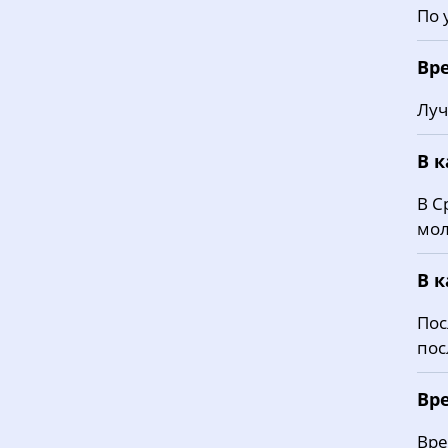
По 
Вр
Луч
В 
В С
мол
В 
Пос
пос
Вре
Вре