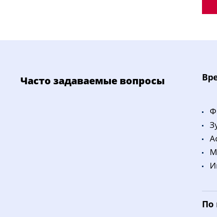
Bp
Часто задаваемые вопросы
Ф
З
A
M
И
По