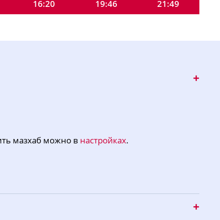
16:20
19:46
21:49
16:19
19:45
21:46
16:18
19:43
21:43
16:17
19:41
21:40
16:16
19:39
21:37
16:15
19:37
21:34
16:14
19:35
21:30
ить мазхаб можно в
настройках
.
16:13
19:33
21:27
16:12
19:30
21:24
16:11
19:28
21:21
16:09
19:26
21:18