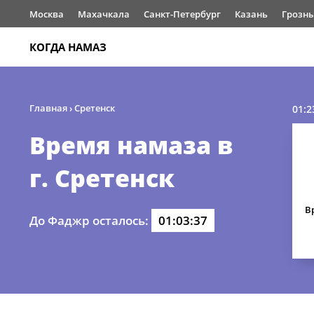
Москва
Махачкала
Санкт-Петербург
Казань
Грозн
КОГДА НАМАЗ
Главная
›
Сретенск
01:2
Время намаза в
г. Сретенск
В
До Фаджр осталось:
01:03:37