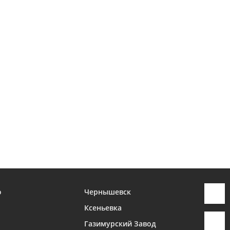
о
Чернышевск
Ксеньевка
Газимурский Завод