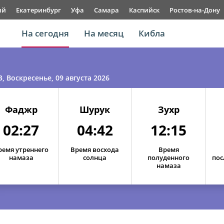
ый
Екатеринбург
Уфа
Самара
Каспийск
Ростов-на-Дону
На сегодня
На месяц
Кибла
3
, Воскресенье, 09 августа 2026
Фаджр
Шурук
Зухр
02:27
04:42
12:15
ремя утреннего
Время восхода
Время
намаза
солнца
полуденного
пос
намаза