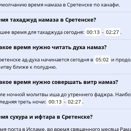
умолчанию время намаза в Сретенске по ханафи.
20, Чт
02:59
05:00
12:13
21, Пт
03:01
05:02
12:12
емя тахаджуд намаза в Сретенске?
22, Сб
03:04
05:03
12:12
шее время для тахаджуда сегодня:
00:13
-
02:27
.
23, Вс
03:07
05:05
12:12
какое время нужно читать духа намаз?
24, Пн
03:09
05:07
12:12
ретенске ад-духа начинается сегодня в
05:02
и продо
итву ближе к полудню.
25, Вт
03:12
05:08
12:11
26, Ср
03:14
05:10
12:11
какое время нужно совершать витр намаз?
27, Чт
03:17
05:12
12:11
ле ночной молитвы иша до утреннего фаджра. Наиб
ледняя треть ночи:
00:13
-
02:27
.
28, Пт
03:19
05:13
12:10
мя сухура и ифтара в Сретенске?
29, Сб
03:21
05:15
12:10
мя поста в Исламе, во время священного месяца Рама
30, Вс
03:24
05:17
12:10