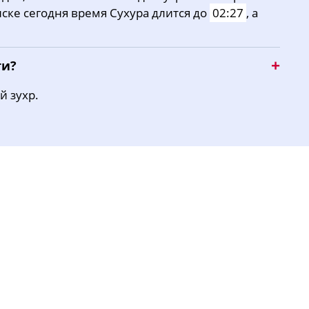
нске сегодня время Сухура длится до
02:27
, а
15:54
19:00
20:43
ти?
й зухр.