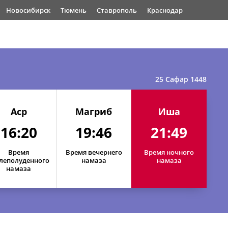
Новосибирск
Тюмень
Ставрополь
Краснодар
25 Сафар 1448
Аср
Магриб
Иша
16:20
19:46
21:49
Время
Время вечернего
Время ночного
леполуденного
намаза
намаза
намаза