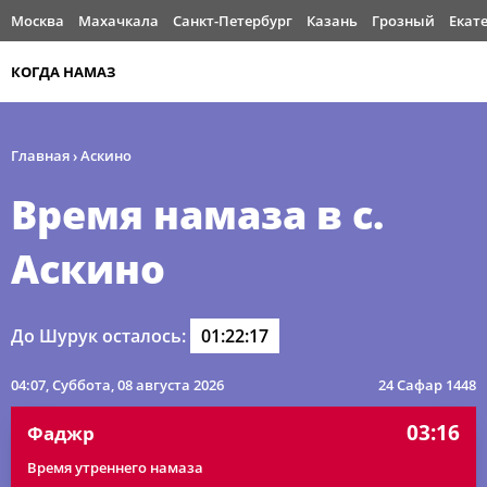
Москва
Махачкала
Санкт-Петербург
Казань
Грозный
Екат
КОГДА НАМАЗ
Главная
›
Аскино
Время намаза в с.
Аскино
До Шурук осталось:
01:22:17
04:07
, Суббота, 08 августа 2026
24 Сафар 1448
03:16
Фаджр
Время утреннего намаза