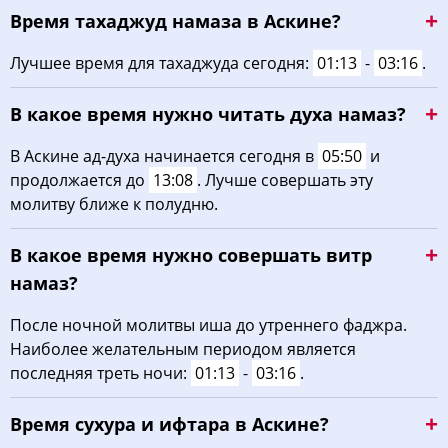
Время тахаджуд намаза в Аскине?
03:38
05:58
13:17
17:12
20:34
22:42
22, Сб
Лучшее время для тахаджуда сегодня:
01:13
-
03:16
.
03:41
06:00
13:16
17:11
20:32
22:38
23, Вс
В какое время нужно читать духа намаз?
03:45
06:02
13:16
17:09
20:29
22:34
24, Пн
В Аскине ад-духа начинается сегодня в
05:50
и
03:48
06:04
13:16
17:08
20:27
22:30
25, Вт
продолжается до
13:08
. Лучше совершать эту
молитву ближе к полудню.
03:52
06:06
13:16
17:06
20:24
22:27
26, Ср
В какое время нужно совершать витр
03:55
06:08
13:15
17:05
20:22
22:23
27, Чт
намаз?
03:58
06:10
13:15
17:03
20:19
22:19
28, Пт
После ночной молитвы иша до утреннего фаджра.
Наиболее желательным периодом является
04:01
06:12
13:15
17:02
20:17
22:16
29, Сб
последняя треть ночи:
01:13
-
03:16
.
04:04
06:13
13:14
17:00
20:14
22:12
30, Вс
Время сухура и ифтара в Аскине?
04:08
06:15
13:14
16:58
20:12
22:09
31, Пн