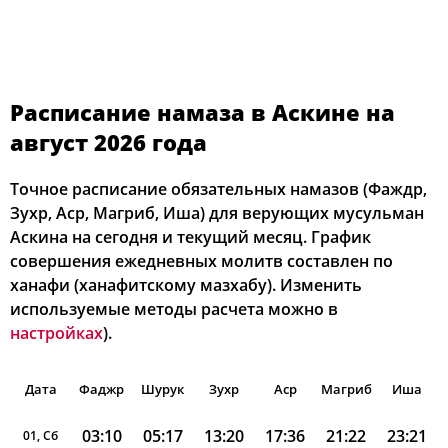
Расписание намаза в Аскине на
август 2026 года
Точное расписание обязательных намазов (Фаждр,
Зухр, Аср, Магриб, Иша) для верующих мусульман
Аскина на сегодня и текущий месяц. График
совершения ежедневных молитв составлен по
ханафи (ханафитскому мазхабу). Изменить
используемые методы расчета можно в
настройках
).
Дата
Фаджр
Шурук
Зухр
Аср
Магриб
Иша
03:10
05:17
13:20
17:36
21:22
23:21
01, Сб