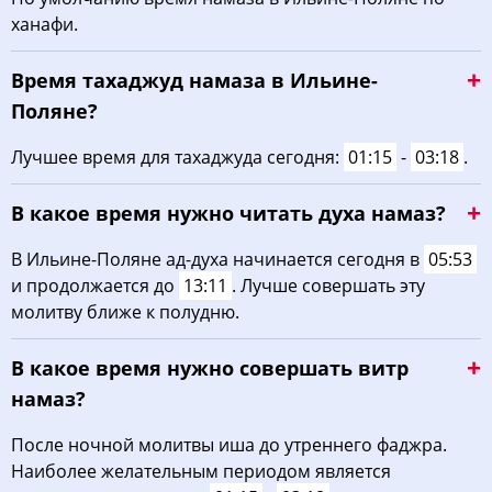
ханафи.
03:49
06:02
13:18
17:13
20:33
22:35
22, Сб
Время тахаджуд намаза в Ильине-
03:52
06:04
13:18
17:12
20:31
22:31
23, Вс
Поляне?
03:56
06:06
13:18
17:10
20:28
22:28
24, Пн
Лучшее время для тахаджуда сегодня:
01:15
-
03:18
.
03:59
06:08
13:17
17:09
20:26
22:24
25, Вт
В какое время нужно читать духа намаз?
04:02
06:10
13:17
17:08
20:23
22:21
26, Ср
В Ильине-Поляне ад-духа начинается сегодня в
05:53
и продолжается до
13:11
. Лучше совершать эту
04:05
06:12
13:17
17:06
20:21
22:17
27, Чт
молитву ближе к полудню.
04:08
06:14
13:17
17:05
20:18
22:14
28, Пт
В какое время нужно совершать витр
04:11
06:16
13:16
17:03
20:16
22:11
29, Сб
намаз?
04:13
06:17
13:16
17:02
20:13
22:07
30, Вс
После ночной молитвы иша до утреннего фаджра.
Наиболее желательным периодом является
04:16
06:19
13:16
17:00
20:11
22:04
31, Пн