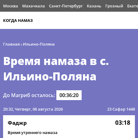
Москва
Махачкала
Санкт-Петербург
Казань
Грозный
Екат
КОГДА НАМАЗ
Главная
›
Ильино-Поляна
Время намаза в с.
Ильино-Поляна
До Магриб осталось:
00:36:20
20:32
, Четверг, 06 августа 2026
23 Сафар 1448
03:18
Фаджр
Время утреннего намаза