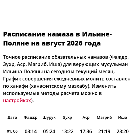
Расписание намаза в Ильине-
Поляне на август 2026 года
Точное расписание обязательных намазов (Фаждр,
Зухр, Аср, Магриб, Иша) для верующих мусульман
Ильина-Поляны на сегодня и текущий месяц.
График совершения ежедневных молитв составлен
по ханафи (ханафитскому мазхабу). Изменить
используемые методы расчета можно в
настройках
).
Дата
Фаджр
Шурук
Зухр
Аср
Магриб
Иша
03:14
05:24
13:22
17:36
21:19
23:20
01, Сб