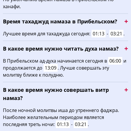
ханафи.
03:54
06:03
13:17
17:12
20:30
22:28
22, Сб
Время тахаджуд намаза в Прибельском?
03:57
06:05
13:17
17:10
20:28
22:25
23, Вс
Лучшее время для тахаджуда сегодня:
01:13
-
03:21
.
04:00
06:07
13:17
17:09
20:25
22:22
24, Пн
В какое время нужно читать духа намаз?
04:03
06:09
13:16
17:08
20:23
22:18
25, Вт
В Прибельском ад-духа начинается сегодня в
06:00
и
04:06
06:10
13:16
17:06
20:21
22:15
26, Ср
продолжается до
13:09
. Лучше совершать эту
молитву ближе к полудню.
04:08
06:12
13:16
17:05
20:18
22:12
27, Чт
В какое время нужно совершать витр
04:11
06:14
13:15
17:03
20:16
22:09
28, Пт
намаз?
04:14
06:16
13:15
17:02
20:13
22:05
29, Сб
После ночной молитвы иша до утреннего фаджра.
04:17
06:18
13:15
17:01
20:11
22:02
30, Вс
Наиболее желательным периодом является
последняя треть ночи:
01:13
-
03:21
.
04:19
06:20
13:15
16:59
20:09
21:59
31, Пн