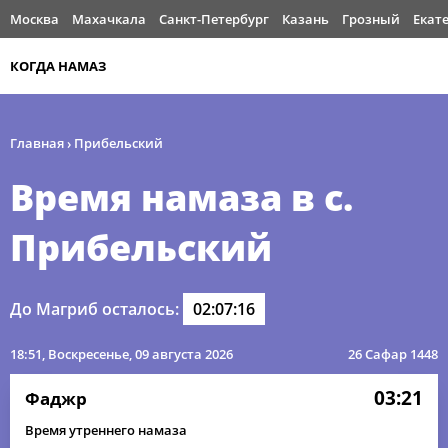
Москва
Махачкала
Санкт-Петербург
Казань
Грозный
Екат
КОГДА НАМАЗ
Главная
›
Прибельский
Время намаза в с.
Прибельский
До Магриб осталось:
02:07:16
18:51
, Воскресенье, 09 августа 2026
26 Сафар 1448
03:21
Фаджр
Время утреннего намаза