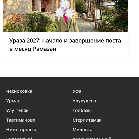
Ураза 2027: начало и завершение поста
в месяц Рамазан
Чесноковка
Уфа
Урман
Улукулево
Улу-Теляк
Толбазы
Тавтиманово
Стерлитамак
Нижегородка
Миловка