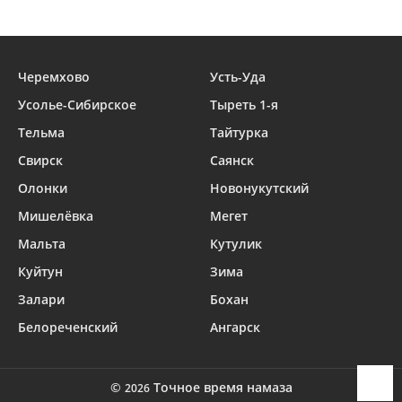
Черемхово
Усть-Уда
Усолье-Сибирское
Тыреть 1-я
Тельма
Тайтурка
Свирск
Саянск
Олонки
Новонукутский
Мишелёвка
Мегет
Мальта
Кутулик
Куйтун
Зима
Залари
Бохан
Белореченский
Ангарск
©
Точное время намаза
2026