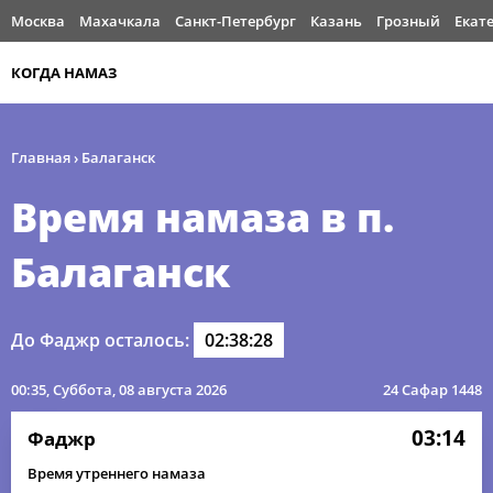
Москва
Махачкала
Санкт-Петербург
Казань
Грозный
Екат
КОГДА НАМАЗ
Главная
›
Балаганск
Время намаза в п.
Балаганск
До Фаджр осталось:
02:38:28
00:35
, Суббота, 08 августа 2026
24 Сафар 1448
03:14
Фаджр
Время утреннего намаза