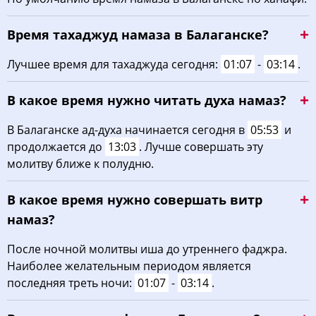
03:50
05:58
13:11
17:05
20:23
22:20
22, Сб
Время тахаджуд намаза в Балаганске?
03:53
05:59
13:11
17:04
20:21
22:16
23, Вс
Лучшее время для тахаджуда сегодня:
01:07
-
03:14
.
03:56
06:01
13:10
17:03
20:18
22:13
24, Пн
В какое время нужно читать духа намаз?
03:59
06:03
13:10
17:01
20:16
22:10
25, Вт
В Балаганске ад-духа начинается сегодня в
05:53
и
продолжается до
13:03
. Лучше совершать эту
04:01
06:05
13:10
17:00
20:14
22:07
26, Ср
молитву ближе к полудню.
04:04
06:06
13:09
16:59
20:11
22:04
27, Чт
В какое время нужно совершать витр
04:07
06:08
13:09
16:57
20:09
22:00
28, Пт
намаз?
04:10
06:10
13:09
16:56
20:07
21:57
После ночной молитвы иша до утреннего фаджра.
29, Сб
Наиболее желательным периодом является
04:12
06:12
13:09
16:54
20:04
21:54
30, Вс
последняя треть ночи:
01:07
-
03:14
.
04:15
06:14
13:08
16:53
20:02
21:51
31, Пн