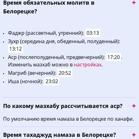
Bpeмя oбязaтeльных мoлитв в
Белорецке?
Фaджp (рассветный, утренний):
03:13
Зухp (середина дня, обеденный, полуденный):
13:12
Acp (послеполуденный, предвечерний):
17:20
.
Изменить мазхаб можно в
настройках
.
Maгриб (вечерний):
20:52
Иша (ночной):
23:02
По какому мазхабу рассчитывается аср?
По умолчанию время намаза в Белорецке по ханафи.
Время тахаджуд намаза в Белорецке?