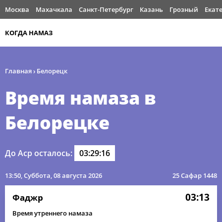
Москва
Махачкала
Санкт-Петербург
Казань
Грозный
Екат
КОГДА НАМАЗ
Главная
›
Белорецк
Время намаза в
Белорецке
До Аср осталось:
03:29:16
13:50
, Суббота, 08 августа 2026
25 Сафар 1448
03:13
Фаджр
Время утреннего намаза