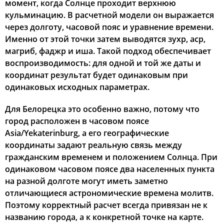
момент, когда Солнце проходит верхнюю
кульминацию. В расчетной модели он выражается
03:49
05:56
13:09
17:04
20:21
22:18
22, Сб
через долготу, часовой пояс и уравнение времени.
Именно от этой точки затем выводятся зухр, аср,
03:52
05:58
13:09
17:02
20:19
22:14
23, Вс
магриб, фаджр и иша. Такой подход обеспечивает
воспроизводимость: для одной и той же даты и
03:55
06:00
13:09
17:01
20:17
22:11
24, Пн
координат результат будет одинаковым при
03:58
06:02
13:09
17:00
20:14
22:08
одинаковых исходных параметрах.
25, Вт
04:01
06:04
13:08
16:58
20:12
22:05
Для Белорецка это особенно важно, потому что
26, Ср
город расположен в часовом поясе
04:03
06:05
13:08
16:57
20:10
22:02
27, Чт
Asia/Yekaterinburg, а его географические
координаты задают реальную связь между
04:06
06:07
13:08
16:56
20:07
21:58
28, Пт
гражданским временем и положением Солнца. При
одинаковом часовом поясе два населенных пункта
04:09
06:09
13:07
16:54
20:05
21:55
29, Сб
на разной долготе могут иметь заметно
отличающиеся астрономические времена молитв.
04:12
06:11
13:07
16:53
20:02
21:52
30, Вс
Поэтому корректный расчет всегда привязан не к
названию города, а к конкретной точке на карте.
04:14
06:13
13:07
16:51
20:00
21:49
31, Пн