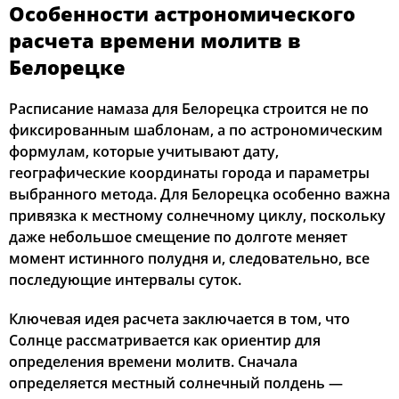
Особенности астрономического
03:17
05:39
13:11
17:16
20:43
22:52
12, Ср
расчета времени молитв в
Белорецке
03:21
05:41
13:11
17:15
20:41
22:48
13, Чт
Расписание намаза для Белорецка строится не по
03:24
05:42
13:11
17:13
20:39
22:45
14, Пт
фиксированным шаблонам, а по астрономическим
формулам, которые учитывают дату,
03:27
05:44
13:11
17:12
20:37
22:41
15, Сб
географические координаты города и параметры
03:31
05:46
13:11
17:11
20:35
22:38
16, Вс
выбранного метода. Для Белорецка особенно важна
привязка к местному солнечному циклу, поскольку
03:34
05:48
13:11
17:10
20:32
22:34
17, Пн
даже небольшое смещение по долготе меняет
момент истинного полудня и, следовательно, все
03:37
05:49
13:10
17:09
20:30
22:31
18, Вт
последующие интервалы суток.
03:40
05:51
13:10
17:08
20:28
22:28
19, Ср
Ключевая идея расчета заключается в том, что
Солнце рассматривается как ориентир для
03:43
05:53
13:10
17:06
20:26
22:24
20, Чт
определения времени молитв. Сначала
определяется местный солнечный полдень —
03:46
05:55
13:10
17:05
20:23
22:21
21, Пт