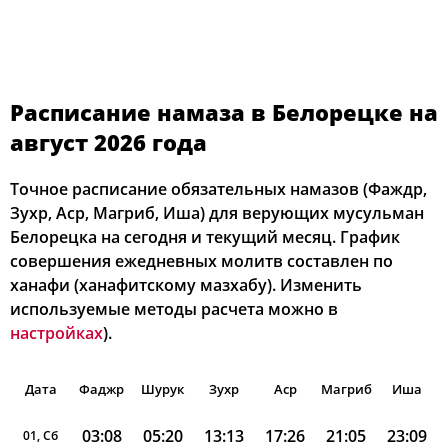
Расписание намаза в Белорецке на
август 2026 года
Точное расписание обязательных намазов (Фаждр,
Зухр, Аср, Магриб, Иша) для верующих мусульман
Белорецка на сегодня и текущий месяц. График
совершения ежедневных молитв составлен по
ханафи (ханафитскому мазхабу). Изменить
используемые методы расчета можно в
настройках
).
Дата
Фаджр
Шурук
Зухр
Аср
Магриб
Иша
03:08
05:20
13:13
17:26
21:05
23:09
01, Сб