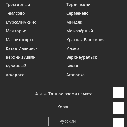
Трёхгорный
Тирлянский
Темясово
Серменево
Мурсалимкино
Миндяк
Межгорье
Межозёрный
Магнитогорск
Красная Башкирия
Катав-Ивановск
Инзер
Верхний Авзян
Верхнеуральск
Буранный
Бакал
Аскарово
Агаповка
©
Точное время намаза
2026
Коран
Русский