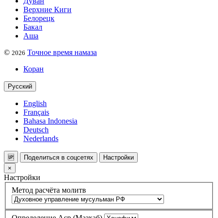
Дуван
Верхние Киги
Белорецк
Бакал
Аша
©
Точное время намаза
2026
Коран
Русский
English
Français
Bahasa Indonesia
Deutsch
Nederlands
🆙
Поделиться в соцсетях
Настройки
×
Настройки
Метод расчёта молитв
Определение Аср (Мазхаб)