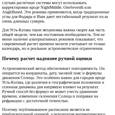
случаях расчетные системы могут использовать
корректировки вроде NightMiddle, OneSeventh или
AngleBased. Эти режимы применяются, когда традиционные
углы для Фаджра и Иши дают нестабильный результат из-за
очень длинных сумерек.
Для Усть-Катава такие механизмы важны скорее как часть
общей модели, чем как постоянная необходимость. Тем не
менее наличие альтернативных режимов показывает, что
современный расчет времени молитв учитывает не только
календарь, но и реальные астрономические ограничения.
Почему расчет надежнее ручной оценки
Астрономический метод обеспечивает повторяемость. Он
опирается на координаты, дату, часовой пояс и формулы
движения Солнца. Это особенно важно для городов вроде
Усть-Катава, где различия в географическом положении и
сезонная динамика дня напрямую влияют на результат.
Ручной способ без формул не может учесть уравнение
времени, изменение склонения Солнца и поправки на
рефракцию с достаточной точностью.
Поэтому опубликованное расписание является не
приблизительной оценкой, а результатом математического