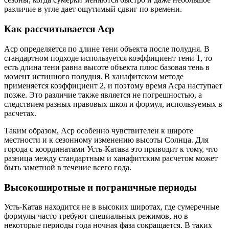
различие в угле дает ощутимый сдвиг по времени.
Как рассчитывается Аср
Аср определяется по длине тени объекта после полудня. В
стандартном подходе используется коэффициент тени 1, то
есть длина тени равна высоте объекта плюс базовая тень в
момент истинного полудня. В ханафитском методе
применяется коэффициент 2, и поэтому время Асра наступает
позже. Это различие также является не погрешностью, а
следствием разных правовых школ и формул, используемых в
расчетах.
Таким образом, Аср особенно чувствителен к широте
местности и к сезонному изменению высоты Солнца. Для
города с координатами Усть-Катава это приводит к тому, что
разница между стандартным и ханафитским расчетом может
быть заметной в течение всего года.
Высокоширотные и пограничные периоды
Усть-Катав находится не в высоких широтах, где сумеречные
формулы часто требуют специальных режимов, но в
некоторые периоды года ночная фаза сокращается. В таких