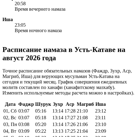
20:58
Время вечернего намаза
Иша
23:05
Время ночного намаза
Расписание намаза в Усть-Катаве на
август 2026 года
Точное расписание обязательных намазов (Фаждр, Зухр, Аср,
Магриб, Иша) для верующих мусульман Усть-Катава на
сегодня и текущий месяц. График совершения ежедневных
молитв составлен по ханафи (ханафитскому мазхабу).
Изменить используемые методы расчета можно в
настройках
).
Дата
Фаджр
Шурук
Зухр
Аср
Магриб
Иша
01, Сб
03:07
05:16
13:14
17:28
21:10
23:12
02, Вс
03:07
05:18
13:14
17:27
21:08
23:11
03, Пн
03:08
05:20
13:14
17:26
21:06
23:10
04, Вт
03:09
05:22
13:13
17:25
21:04
23:09