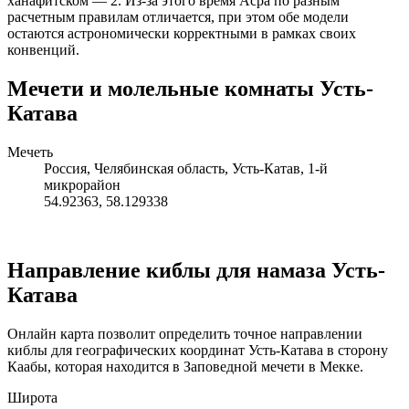
ханафитском — 2. Из-за этого время Асра по разным
расчетным правилам отличается, при этом обе модели
остаются астрономически корректными в рамках своих
конвенций.
Мечети и молельные комнаты Усть-
Катава
Мечеть
Россия, Челябинская область, Усть-Катав, 1-й
микрорайон
54.92363
,
58.129338
Направление киблы для намаза Усть-
Катава
Онлайн карта позволит определить точное направлении
киблы для географических координат Усть-Катава в сторону
Каабы, которая находится в Заповедной мечети в Мекке.
Широта