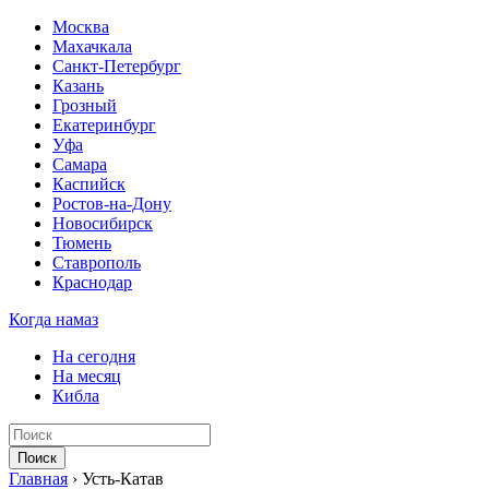
Москва
Махачкала
Санкт-Петербург
Казань
Грозный
Екатеринбург
Уфа
Самара
Каспийск
Ростов-на-Дону
Новосибирск
Тюмень
Ставрополь
Краснодар
Когда намаз
На сегодня
На месяц
Кибла
Поиск
Главная
›
Усть-Катав