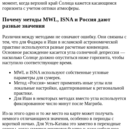
момент, когда верхний край Солнца кажется касающимся
горизонта с учетом оптики атмосферы.
Почему методы MWL, ISNA и Россия дают
разные значения
Различия между методами не означают ошибку. Они связаны с
тем, что для Фаджра и Иши в исламской астрономической
практике используются разные расчетные конвенции.
Основное расхождение касается угла солнечной депрессии —
насколько Солнце должно опуститься ниже горизонта, чтобы
наступило соответствующее время.
MWL и ISNA используют собственные угловые
параметры для сумерек.
Метод «Россия» может применять иные углы или
локальные настройки, адаптированные к региональной
практике.
Для Иши в некоторых методах вместо угла используется
фиксированное число минут после Магриба.
Из-за этого одно и то же место на карте может получать
немного отличающиеся значения, особенно в периоды с
короткой ночью. Для Усть-Катава это заметно в переходные
сезоны, когда сумерки меняются быстро и даже небольшое