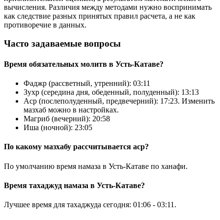
вычисления. Различия между методами нужно воспринимать
как следствие разных принятых правил расчета, а не как
противоречие в данных.
Часто задаваемые вопросы
Bpeмя oбязaтeльных мoлитв в Усть-Катаве?
Фaджp (рассветный, утренний):
03:11
Зухp (середина дня, обеденный, полуденный):
13:13
Acp (послеполуденный, предвечерний):
17:23
. Изменить
мазхаб можно в
настройках
.
Maгриб (вечерний):
20:58
Иша (ночной):
23:05
По какому мазхабу рассчитывается аср?
По умолчанию время намаза в Усть-Катаве по ханафи.
Время тахаджуд намаза в Усть-Катаве?
Лучшее время для тахаджуда сегодня:
01:06
-
03:11
.