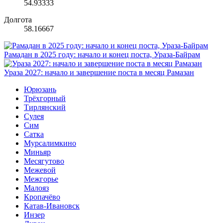
54.93333
Долгота
58.16667
Рамадан в 2025 году: начало и конец поста, Ураза-Байрам
Ураза 2027: начало и завершение поста в месяц Рамазан
Юрюзань
Трёхгорный
Тирлянский
Сулея
Сим
Сатка
Мурсалимкино
Миньяр
Месягутово
Межевой
Межгорье
Малояз
Кропачёво
Катав-Ивановск
Инзер