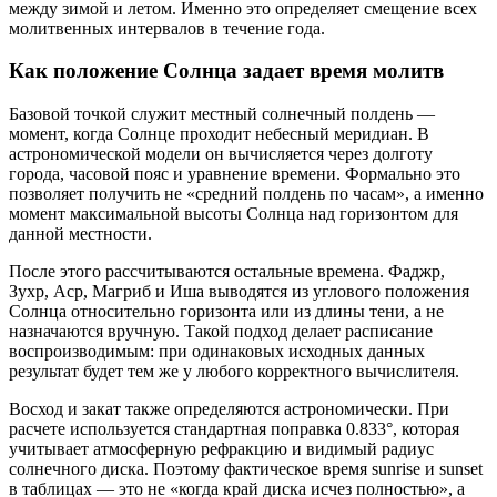
между зимой и летом. Именно это определяет смещение всех
молитвенных интервалов в течение года.
Как положение Солнца задает время молитв
Базовой точкой служит местный солнечный полдень —
момент, когда Солнце проходит небесный меридиан. В
астрономической модели он вычисляется через долготу
города, часовой пояс и уравнение времени. Формально это
позволяет получить не «средний полдень по часам», а именно
момент максимальной высоты Солнца над горизонтом для
данной местности.
После этого рассчитываются остальные времена. Фаджр,
Зухр, Аср, Магриб и Иша выводятся из углового положения
Солнца относительно горизонта или из длины тени, а не
назначаются вручную. Такой подход делает расписание
воспроизводимым: при одинаковых исходных данных
результат будет тем же у любого корректного вычислителя.
Восход и закат также определяются астрономически. При
расчете используется стандартная поправка 0.833°, которая
учитывает атмосферную рефракцию и видимый радиус
солнечного диска. Поэтому фактическое время sunrise и sunset
в таблицах — это не «когда край диска исчез полностью», а