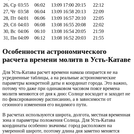
26, Ср
03:55
06:02
13:09
17:00
20:15
22:12
27, Чт
03:58
06:04
13:09
16:58
20:13
22:09
28, Пт
04:01
06:06
13:09
16:57
20:10
22:05
29, Сб
04:03
06:08
13:08
16:55
20:08
22:02
30, Вс
04:06
06:10
13:08
16:54
20:05
21:59
31, Пн
04:09
06:12
13:08
16:52
20:03
21:55
Особенности астрономического
расчета времени молитв в Усть-Катаве
Для Усть-Катава расчет времени намаза опирается не на
усредненные таблицы, а на реальные астрономические
параметры конкретной даты и координат города. Это важно,
потому что даже при одинаковом часовом поясе времена
молитв меняются от дня к дню: Солнце восходит и заходит не
по фиксированному расписанию, а в зависимости от
сезонного изменения его видимого пути.
В расчетах используются широта, долгота, местная временная
зона и параметры положения Солнца. Для Усть-Катава
координаты особенно значимы: город расположен на
умеренной широте, поэтому длина дня заметно меняется