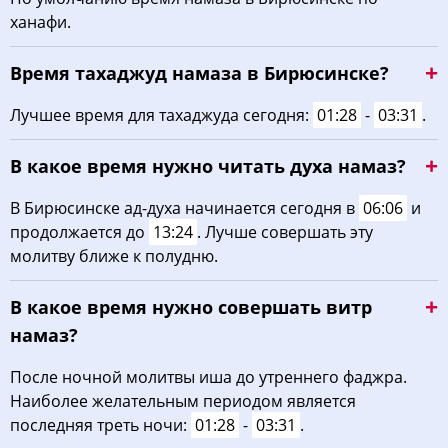
ханафи.
04:17
06:27
13:30
17:17
20:32
22:30
29, Сб
Время тахаджуд намаза в Бирюсинске?
04:20
06:29
13:29
17:15
20:29
22:27
30, Вс
Лучшее время для тахаджуда сегодня:
01:28
-
03:31
.
04:23
06:31
13:29
17:14
20:27
22:23
31, Пн
В какое время нужно читать духа намаз?
В Бирюсинске ад-духа начинается сегодня в
06:06
и
продолжается до
13:24
. Лучше совершать эту
молитву ближе к полудню.
В какое время нужно совершать витр
намаз?
После ночной молитвы иша до утреннего фаджра.
Наиболее желательным периодом является
последняя треть ночи:
01:28
-
03:31
.