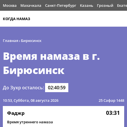
Москва
Махачкала
Санкт-Петербург
Казань
Грозный
Екат
КОГДА НАМАЗ
Главная
›
Бирюсинск
Время намаза в г.
Бирюсинск
До Зухр осталось:
02:40:59
10:53
, Суббота, 08 августа 2026
25 Сафар 1448
03:31
Фаджр
Время утреннего намаза