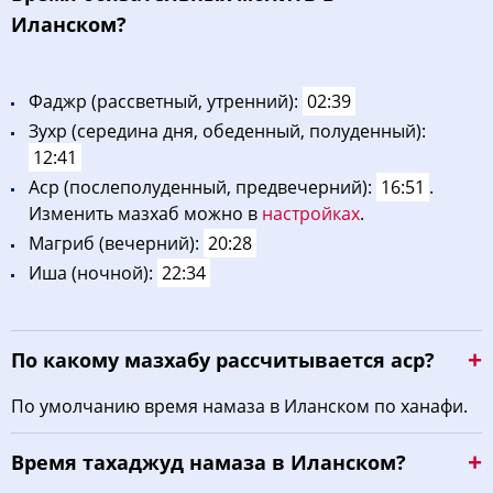
Иланском?
Фaджp (рассветный, утренний):
02:39
Зухp (середина дня, обеденный, полуденный):
12:41
Acp (послеполуденный, предвечерний):
16:51
.
Изменить мазхаб можно в
настройках
.
Maгриб (вечерний):
20:28
Иша (ночной):
22:34
По какому мазхабу рассчитывается аср?
По умолчанию время намаза в Иланском по ханафи.
Время тахаджуд намаза в Иланском?