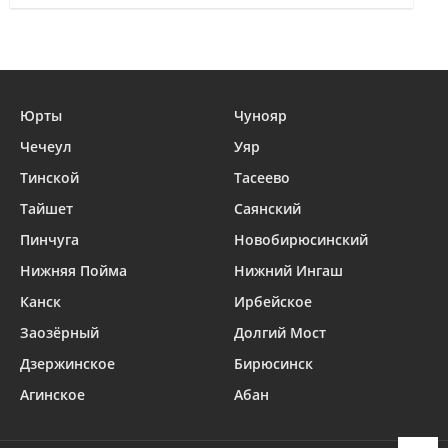
Юрты
Чунояр
Чечеул
Уяр
Тинской
Тасеево
Тайшет
Саянский
Пинчуга
Новобирюсинский
Нижняя Пойма
Нижний Ингаш
Канск
Ирбейское
Заозёрный
Долгий Мост
Дзержинское
Бирюсинск
Агинское
Абан