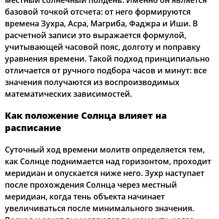
местный солнечный полдень. Именно он является
базовой точкой отсчета: от него формируются
02:58
05:19
12:39
16:34
19:57
22:05
22, Сб
времена Зухра, Асра, Магриба, Фаджра и Иши. В
расчетной записи это выражается формулой,
03:02
05:21
12:38
16:33
19:55
22:02
23, Вс
учитывающей часовой пояс, долготу и поправку
уравнения времени. Такой подход принципиально
03:05
05:23
12:38
16:31
19:52
21:58
24, Пн
отличается от ручного подбора часов и минут: все
значения получаются из воспроизводимых
03:09
05:25
12:38
16:30
19:50
21:54
25, Вт
математических зависимостей.
03:12
05:27
12:38
16:28
19:47
21:50
26, Ср
Как положение Солнца влияет на
расписание
03:15
05:29
12:37
16:27
19:45
21:47
27, Чт
Суточный ход времени молитв определяется тем,
03:19
05:31
12:37
16:25
19:42
21:43
28, Пт
как Солнце поднимается над горизонтом, проходит
03:22
05:33
12:37
16:24
19:39
21:39
меридиан и опускается ниже него. Зухр наступает
29, Сб
после прохождения Солнца через местный
03:25
05:35
12:36
16:22
19:37
21:36
30, Вс
меридиан, когда тень объекта начинает
увеличиваться после минимального значения.
03:28
05:37
12:36
16:21
19:34
21:32
31, Пн