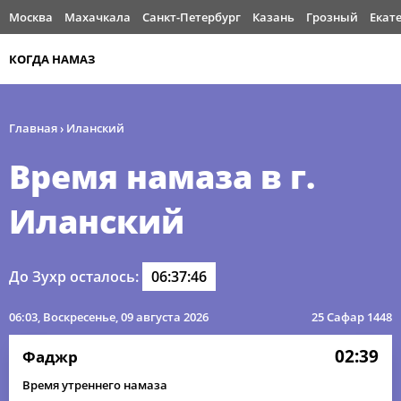
Москва
Махачкала
Санкт-Петербург
Казань
Грозный
Екат
КОГДА НАМАЗ
Главная
›
Иланский
Время намаза в г.
Иланский
До Зухр осталось:
06:37:46
06:03
, Воскресенье, 09 августа 2026
25 Сафар 1448
02:39
Фаджр
Время утреннего намаза