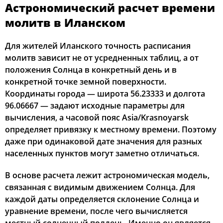
Астрономический расчет времени
02:41
04:59
12:41
16:47
20:21
22:31
12, Ср
молитв в Иланском
02:42
05:01
12:41
16:46
20:19
22:30
13, Чт
Для жителей Иланского точность расписания
молитв зависит не от усредненных таблиц, а от
02:43
05:03
12:40
16:45
20:17
22:28
14, Пт
положения Солнца в конкретный день и в
конкретной точке земной поверхности.
02:44
05:05
12:40
16:44
20:14
22:27
15, Сб
Координаты города — широта 56.23333 и долгота
96.06667 — задают исходные параметры для
02:44
05:07
12:40
16:42
20:12
22:26
16, Вс
вычисления, а часовой пояс Asia/Krasnoyarsk
определяет привязку к местному времени. Поэтому
02:45
05:09
12:40
16:41
20:09
22:24
17, Пн
даже при одинаковой дате значения для разных
02:46
05:11
12:40
16:40
20:07
22:21
18, Вт
населенных пунктов могут заметно отличаться.
02:47
05:13
12:39
16:38
20:05
22:17
В основе расчета лежит астрономическая модель,
19, Ср
связанная с видимым движением Солнца. Для
02:51
05:15
12:39
16:37
20:02
22:13
20, Чт
каждой даты определяется склонение Солнца и
уравнение времени, после чего вычисляется
02:54
05:17
12:39
16:36
20:00
22:09
21, Пт