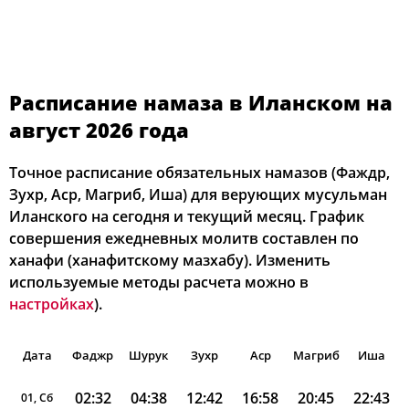
Расписание намаза в Иланском на
август 2026 года
Точное расписание обязательных намазов (Фаждр,
Зухр, Аср, Магриб, Иша) для верующих мусульман
Иланского на сегодня и текущий месяц. График
совершения ежедневных молитв составлен по
ханафи (ханафитскому мазхабу). Изменить
используемые методы расчета можно в
настройках
).
Дата
Фаджр
Шурук
Зухр
Аср
Магриб
Иша
02:32
04:38
12:42
16:58
20:45
22:43
01, Сб