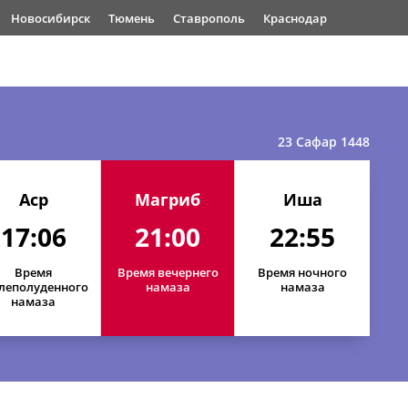
Новосибирск
Тюмень
Ставрополь
Краснодар
23 Сафар 1448
Аср
Магриб
Иша
17:06
21:00
22:55
Время
Время вечернего
Время ночного
леполуденного
намаза
намаза
намаза