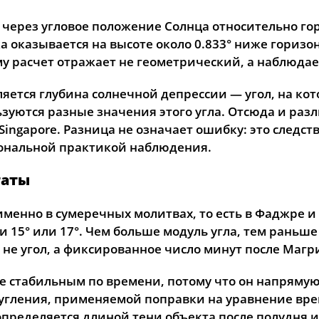
20, Чт
02:51
05:13
12:48
 через угловое положение Солнца относительно гор
а оказывается на высоте около 0.833° ниже гориз
21, Пт
02:52
05:15
12:48
у расчет отражает не геометрический, а наблюда
22, Сб
02:53
05:17
12:48
ется глубина солнечной депрессии — угол, на ко
23, Вс
02:54
05:20
12:47
зуются разные значения этого угла. Отсюда и разл
ia и Singapore. Разница не означает ошибку: это сле
24, Пн
02:55
05:22
12:47
ональной практикой наблюдения.
25, Вт
02:56
05:24
12:47
таты
26, Ср
02:57
05:27
12:46
енно в сумеречных молитвах, то есть в Фаджре и
27, Чт
02:58
05:29
12:46
и 15° или 17°. Чем больше модуль угла, тем раньш
е угол, а фиксированное число минут после Магри
28, Пт
02:59
05:31
12:46
ее стабильным по времени, потому что он напряму
29, Сб
03:01
05:34
12:46
угления, применяемой поправки на уравнение врем
30, Вс
03:05
05:36
12:45
определяется длиной тени объекта после полудня и