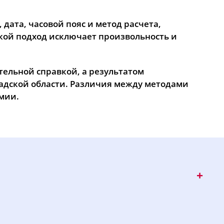
дата, часовой пояс и метод расчета,
акой подход исключает произвольность и
тельной справкой, а результатом
адской области. Различия между методами
омии.