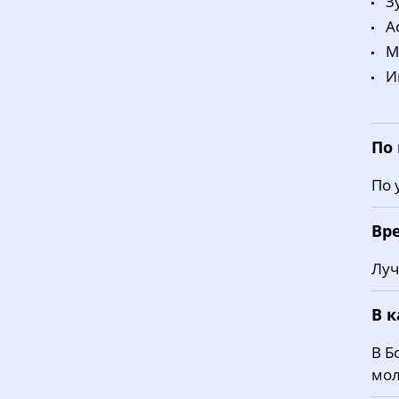
З
A
M
И
По
По 
Вр
Луч
В 
В Б
мол