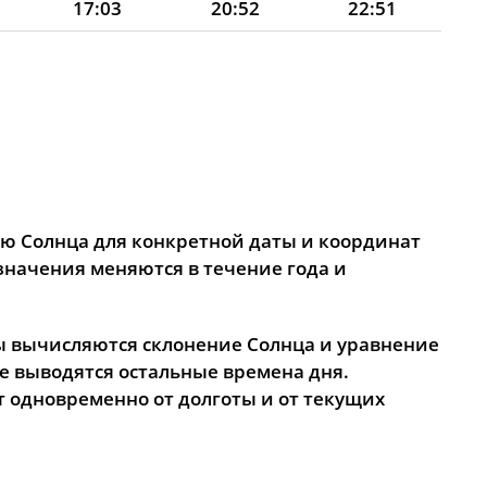
17:03
20:52
22:51
17:01
20:49
22:49
17:00
20:47
22:48
16:59
20:44
22:47
е
16:57
20:41
22:45
16:56
20:39
22:44
ию Солнца для конкретной даты и координат
значения меняются в течение года и
16:55
20:36
22:42
16:53
20:33
22:41
ы вычисляются склонение Солнца и уравнение
ее выводятся остальные времена дня.
16:52
20:30
22:39
т одновременно от долготы и от текущих
16:50
20:28
22:38
16:49
20:25
22:36