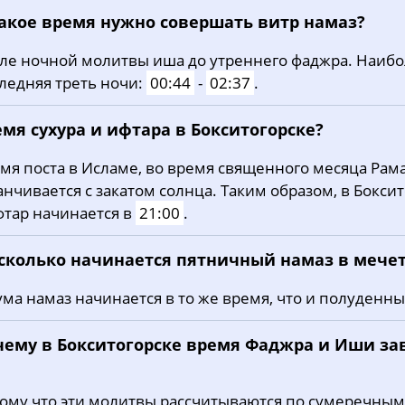
какое время нужно совершать витр намаз?
ле ночной молитвы иша до утреннего фаджра. Наиб
ледняя треть ночи:
00:44
-
02:37
.
мя сухура и ифтара в Бокситогорске?
мя поста в Исламе, во время священного месяца Рама
анчивается с закатом солнца. Таким образом, в Бокси
фтар начинается в
21:00
.
 сколько начинается пятничный намаз в мече
ма намаз начинается в то же время, что и полуденны
чему в Бокситогорске время Фаджра и Иши за
ому что эти молитвы рассчитываются по сумеречным