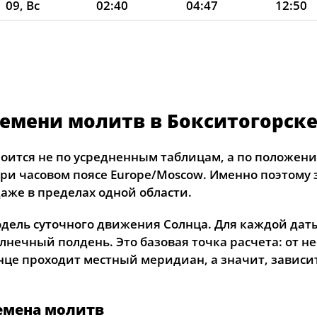
09, Вс
02:40
04:47
12:50
10, Пн
02:41
04:49
12:50
11, Вт
02:42
04:52
12:50
12, Ср
02:43
04:54
12:50
емени молитв в Бокситогорск
13, Чт
02:44
04:56
12:50
14, Пт
02:45
04:59
12:49
роится не по усредненным таблицам, а по положен
при часовом поясе Europe/Moscow. Именно поэтому 
15, Сб
02:46
05:01
12:49
аже в пределах одной области.
16, Вс
02:47
05:03
12:49
одель суточного движения Солнца. Для каждой дат
лнечный полдень. Это базовая точка расчета: от н
17, Пн
02:48
05:06
12:49
нце проходит местный меридиан, а значит, зависи
18, Вт
02:49
05:08
12:48
19, Ср
02:50
05:10
12:48
емена молитв