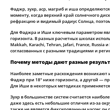
Фаджр, зухр, аср, магриб и иша определяются
моменту, когда верхний край солнечного диск
рефракцию и видимый радиус Солнца, поэтом
Для Фаджра и Иши ключевым параметром явля
горизонта. В разных расчетных школах исполь
Makkah, Karachi, Tehran, Jafari, France, Russ
согласованных с разными традициями и реги
Почему методы дают разные резуль
Наиболее заметные расхождения возникают им
Фаджр при 18° ниже горизонта, а другой — пр
Для Иши в некоторых методиках применяется н
Зухр в большинстве систем считается наибол
даже здесь есть небольшие отличия из-за окр
также не является фиксированным часом: он 