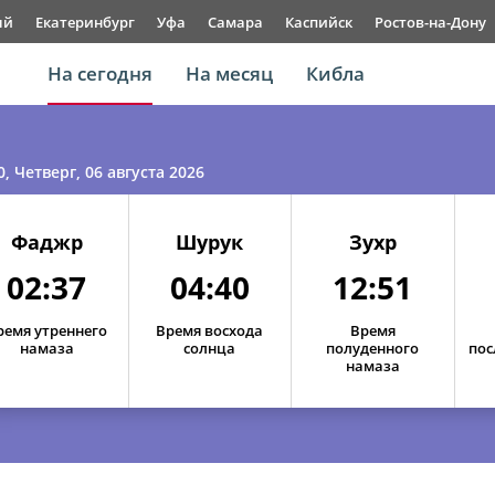
ый
Екатеринбург
Уфа
Самара
Каспийск
Ростов-на-Дону
На сегодня
На месяц
Кибла
0
, Четверг, 06 августа 2026
Фаджр
Шурук
Зухр
02:37
04:40
12:51
ремя утреннего
Время восхода
Время
намаза
солнца
полуденного
пос
намаза