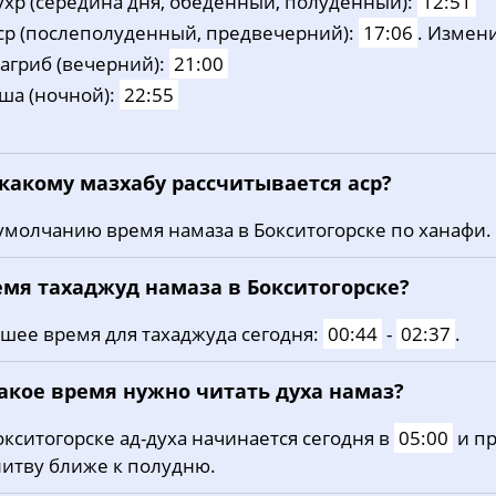
ухp (середина дня, обеденный, полуденный):
12:51
cp (послеполуденный, предвечерний):
17:06
. Измен
aгриб (вечерний):
21:00
ша (ночной):
22:55
 какому мазхабу рассчитывается аср?
умолчанию время намаза в Бокситогорске по ханафи.
емя тахаджуд намаза в Бокситогорске?
шее время для тахаджуда сегодня:
00:44
-
02:37
.
какое время нужно читать духа намаз?
окситогорске ад-духа начинается сегодня в
05:00
и пр
итву ближе к полудню.