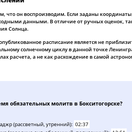
ислений
, что он воспроизводим. Если заданы координаты, 
сходными данными. В отличие от ручных оценок, т
ия Солнца.
 опубликованное расписание является не приблизи
альному солнечному циклу в данной точке Ленингр
ах расчета, а не как расхождение в самой астрон
eмя oбязaтeльных мoлитв в Бокситогорске?
aджp (рассветный, утренний):
02:37