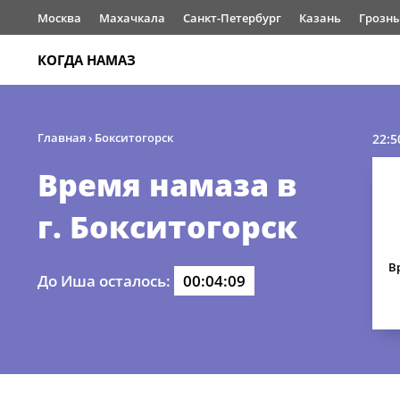
Москва
Махачкала
Санкт-Петербург
Казань
Грозн
КОГДА НАМАЗ
Главная
›
Бокситогорск
22:5
Время намаза в
г. Бокситогорск
В
До Иша осталось:
00:04:09