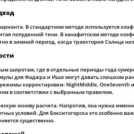
31, Пн
03:10
05:38
12:45
дход
арианта. В стандартном методе используется коэф
читая полуденной тени. В ханафитском методе коэф
тно в зимний период, когда траектория Солнца низ
ости
ным широтам, где в отдельные периоды года суме
мулы для Фаджра и Иши могут давать слишком ран
режимы корректировки: NightMiddle, OneSeventh 
ом в соответствии с выбранным правилом.
ескую основу расчета. Напротив, она нужна именно
тных условий. Для Бокситогорска это особенно важ
еняется существенно.