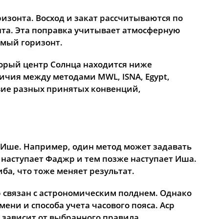
16:47
20:22
22:35
изонта. Восход и закат рассчитываются по
онта. Эта поправка учитывает атмосферную
16:46
20:19
22:33
емый горизонт.
16:44
20:16
22:32
торый центр Солнца находится ниже
16:43
20:13
22:30
ичия между методами MWL, ISNA, Egypt,
дствие разных принятых конвенций,
16:41
20:11
22:28
16:39
20:08
22:27
16:38
20:05
22:25
 Ише. Например, один метод может задавать
16:36
20:02
22:24
е наступает Фаджр и тем позже наступает Иша.
ба, что тоже меняет результат.
16:34
19:59
22:19
ю связан с астрономическим полднем. Однако
16:32
19:56
22:14
ени и способа учета часового пояса. Аср
16:31
19:53
22:10
 зависит от выбранного правила.