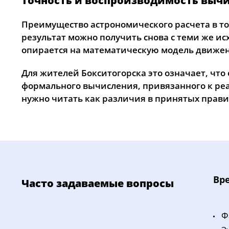
Точность и воспроизводимость выч
Преимущество астрономического расчета в том
результат можно получить снова с теми же и
опирается на математическую модель движен
Для жителей Бокситогорска это означает, что
формального вычисления, привязанного к ре
нужно читать как различия в принятых правил
Bp
Часто задаваемые вопросы
Ф