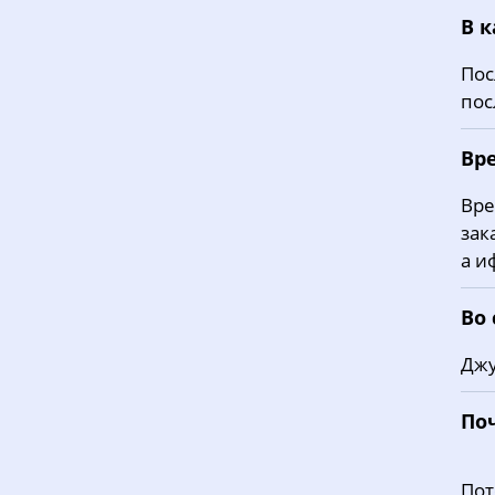
В 
Пос
пос
Вре
Вре
зак
а и
Во
Джу
По
Пот