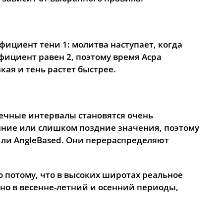
16:29
19:50
22:06
фициент тени 1: молитва наступает, когда
фициент равен 2, поэтому время Асра
кая и тень растет быстрее.
речные интервалы становятся очень
ние или слишком поздние значения, поэтому
или AngleBased. Они перераспределяют
 потому, что в высоких широтах реальное
но в весенне-летний и осенний периоды,