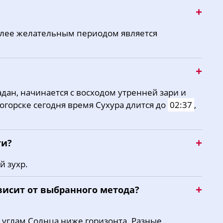
олее желательным периодом является
дан, начинается с восходом утренней зари и
тогорске сегодня время Сухура длится до
02:37
,
ти?
й зухр.
висит от выбранного метода?
 углам Солнца ниже горизонта. Разные