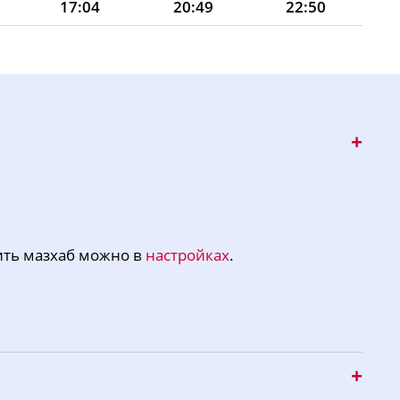
17:04
20:49
22:50
17:02
20:46
22:49
17:01
20:44
22:48
17:00
20:41
22:46
16:59
20:38
22:45
16:57
20:36
22:43
16:56
20:33
22:42
ить мазхаб можно в
настройках
.
16:55
20:31
22:41
16:53
20:28
22:39
16:52
20:25
22:38
16:50
20:23
22:36