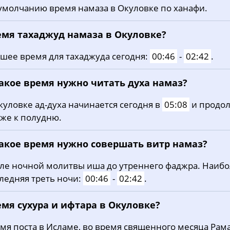
умолчанию время намаза в Окуловке по ханафи.
20, Чт
02:55
05:19
12:50
21, Пт
02:56
05:21
12:50
емя тахаджуд намаза в Окуловке?
22, Сб
02:57
05:24
12:50
шее время для тахаджуда сегодня:
00:46
-
02:42
.
23, Вс
02:58
05:26
12:49
какое время нужно читать духа намаз?
24, Пн
02:59
05:28
12:49
куловке ад-духа начинается сегодня в
05:08
и продол
же к полудню.
25, Вт
03:00
05:30
12:49
26, Ср
03:03
05:32
12:49
какое время нужно совершать витр намаз?
27, Чт
03:07
05:35
12:48
ле ночной молитвы иша до утреннего фаджра. Наиб
ледняя треть ночи:
00:46
-
02:42
.
28, Пт
03:11
05:37
12:48
емя сухура и ифтара в Окуловке?
29, Сб
03:15
05:39
12:48
мя поста в Исламе, во время священного месяца Рама
30, Вс
03:19
05:41
12:47