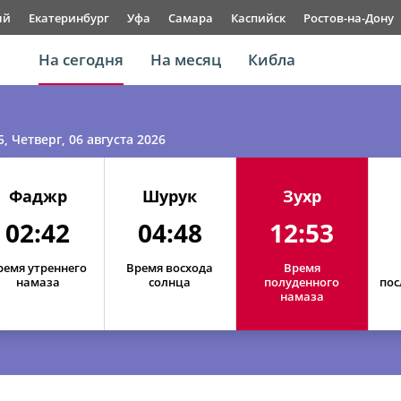
ый
Екатеринбург
Уфа
Самара
Каспийск
Ростов-на-Дону
На сегодня
На месяц
Кибла
5
, Четверг, 06 августа 2026
Фаджр
Шурук
Зухр
02:42
04:48
12:53
ремя утреннего
Время восхода
Время
намаза
солнца
полуденного
пос
намаза