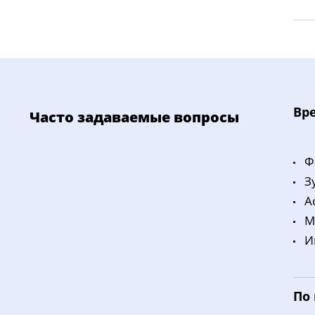
Bp
Часто задаваемые вопросы
Ф
З
A
M
И
По