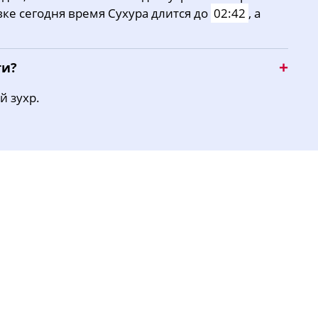
вке сегодня время Сухура длится до
02:42
, а
16:31
19:50
21:58
ти?
й зухр.