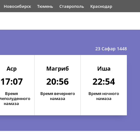
Новосибирск
Тюмень
Ставрополь
Краснодар
23 Сафар 1448
Аср
Магриб
Иша
17:07
20:56
22:54
Время
Время вечернего
Время ночного
леполуденного
намаза
намаза
намаза