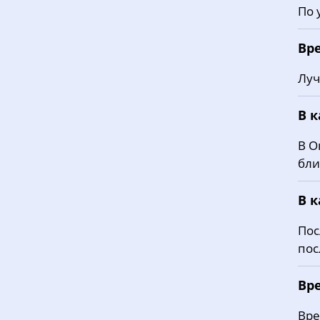
По 
Вр
Луч
В 
В О
бли
В 
Пос
пос
Вр
Вре