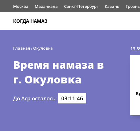
Москва
Махачкала
Санкт-Петербург
Казань
Грозн
КОГДА НАМАЗ
Главная
›
Окуловка
13:5
Время намаза в
г. Окуловка
В
До Аср осталось:
03:11:46