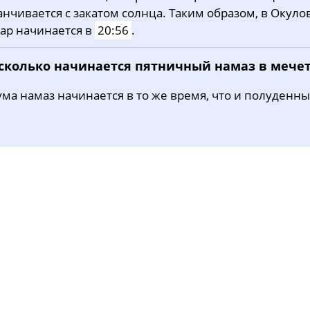
анчивается с закатом солнца. Таким образом, в Окуло
31, Пн
03:22
05:43
12:47
ар начинается в
20:56
.
 сколько начинается пятничный намаз в мече
ма намаз начинается в то же время, что и полуденны