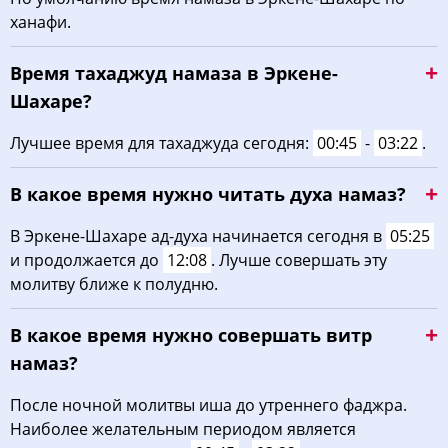
ханафи.
03:48
05:23
12:15
16:04
19:06
20:34
22, Сб
Время тахаджуд намаза в Эркене-
03:50
05:24
12:15
16:03
19:05
20:32
23, Вс
Шахаре?
03:51
05:25
12:15
16:02
19:03
20:30
24, Пн
Лучшее время для тахаджуда сегодня:
00:45
-
03:22
.
03:53
05:27
12:14
16:01
19:01
20:28
25, Вт
В какое время нужно читать духа намаз?
03:54
05:28
12:14
16:00
19:00
20:26
26, Ср
В Эркене-Шахаре ад-духа начинается сегодня в
05:25
и продолжается до
12:08
. Лучше совершать эту
03:56
05:29
12:14
15:59
18:58
20:24
27, Чт
молитву ближе к полудню.
03:57
05:30
12:13
15:58
18:56
20:22
28, Пт
В какое время нужно совершать витр
03:59
05:31
12:13
15:57
18:54
20:20
29, Сб
намаз?
04:01
05:32
12:13
15:56
18:53
20:18
30, Вс
После ночной молитвы иша до утреннего фаджра.
Наиболее желательным периодом является
04:02
05:34
12:13
15:55
18:51
20:16
31, Пн