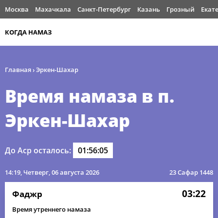
Москва
Махачкала
Санкт-Петербург
Казань
Грозный
Екат
КОГДА НАМАЗ
Главная
›
Эркен-Шахар
Время намаза в п.
Эркен-Шахар
До Аср осталось:
01:56:04
14:19
, Четверг, 06 августа 2026
23 Сафар 1448
03:22
Фаджр
Время утреннего намаза