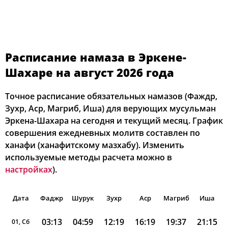
Расписание намаза в Эркене-
Шахаре на август 2026 года
Точное расписание обязательных намазов (Фаждр,
Зухр, Аср, Магриб, Иша) для верующих мусульман
Эркена-Шахара на сегодня и текущий месяц. График
совершения ежедневных молитв составлен по
ханафи (ханафитскому мазхабу). Изменить
используемые методы расчета можно в
настройках
).
Дата
Фаджр
Шурук
Зухр
Аср
Магриб
Иша
03:13
04:59
12:19
16:19
19:37
21:15
01, Сб