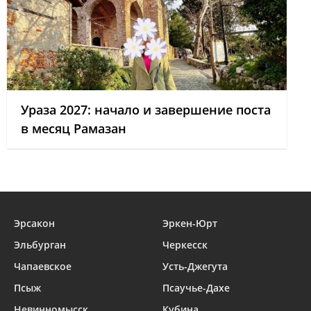
Ураза 2027: начало и завершение поста
в месяц Рамазан
Эрсакон
Эркен-Юрт
Эльбурган
Черкесск
Чапаевское
Усть-Джегута
Псыж
Псаучье-Дахе
Невинномысск
Кубина