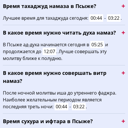
Время тахаджуд намаза в Псыже?
03:48
05:23
12:15
16:04
19:06
20:34
22, Сб
Лучшее время для тахаджуда сегодня:
00:44
-
03:22
.
03:50
05:24
12:15
16:03
19:04
20:32
23, Вс
В какое время нужно читать духа намаз?
03:52
05:25
12:14
16:02
19:03
20:29
24, Пн
В Псыже ад-духа начинается сегодня в
05:25
и
03:53
05:27
12:14
16:01
19:01
20:27
25, Вт
продолжается до
12:07
. Лучше совершать эту
молитву ближе к полудню.
03:55
05:28
12:14
16:00
18:59
20:25
26, Ср
В какое время нужно совершать витр
03:56
05:29
12:13
15:59
18:57
20:23
27, Чт
намаз?
03:58
05:30
12:13
15:58
18:56
20:21
28, Пт
После ночной молитвы иша до утреннего фаджра.
Наиболее желательным периодом является
03:59
05:31
12:13
15:57
18:54
20:19
29, Сб
последняя треть ночи:
00:44
-
03:22
.
04:01
05:32
12:13
15:56
18:52
20:17
30, Вс
Время сухура и ифтара в Псыже?
04:02
05:33
12:12
15:55
18:50
20:15
31, Пн