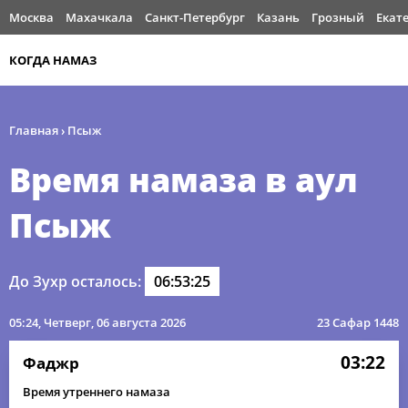
Москва
Махачкала
Санкт-Петербург
Казань
Грозный
Екат
КОГДА НАМАЗ
Главная
›
Псыж
Время намаза в аул
Псыж
До Зухр осталось:
06:53:25
05:24
, Четверг, 06 августа 2026
23 Сафар 1448
03:22
Фаджр
Время утреннего намаза