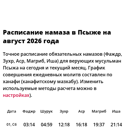
Расписание намаза в Псыже на
август 2026 года
Точное расписание обязательных намазов (Фаждр,
Зухр, Аср, Магриб, Иша) для верующих мусульман
Псыжа на сегодня и текущий месяц. График
совершения ежедневных молитв составлен по
ханафи (ханафитскому мазхабу). Изменить
используемые методы расчета можно в
настройках
).
Дата
Фаджр
Шурук
Зухр
Аср
Магриб
Иша
03:14
04:59
12:18
16:18
19:37
21:14
01, Сб