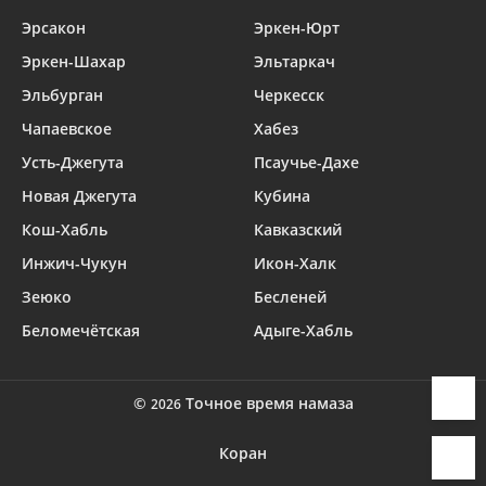
Эрсакон
Эркен-Юрт
Эркен-Шахар
Эльтаркач
Эльбурган
Черкесск
Чапаевское
Хабез
Усть-Джегута
Псаучье-Дахе
Новая Джегута
Кубина
Кош-Хабль
Кавказский
Инжич-Чукун
Икон-Халк
Зеюко
Бесленей
Беломечётская
Адыге-Хабль
©
Точное время намаза
2026
Коран