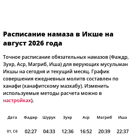
Расписание намаза в Икше на
август 2026 года
Точное расписание обязательных намазов (Фаждр,
Зухр, Аср, Магриб, Иша) для верующих мусульман
Икшы на сегодня и текущий месяц. График
совершения ежедневных молитв составлен по
ханафи (ханафитскому мазхабу). Изменить
используемые методы расчета можно в
настройках
).
Дата
Фаджр
Шурук
Зухр
Аср
Магриб
Иша
02:27
04:33
12:36
16:52
20:39
22:37
01, Сб