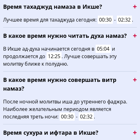
Время тахаджуд намаза в Икше?
02:54
05:14
12:33
16:28
19:51
21:59
22, Сб
Лучшее время для тахаджуда сегодня:
00:30
-
02:32
.
02:57
05:16
12:33
16:27
19:48
21:55
23, Вс
В какое время нужно читать духа намаз?
03:01
05:18
12:32
16:25
19:46
21:51
24, Пн
В Икше ад-духа начинается сегодня в
05:04
и
03:04
05:20
12:32
16:24
19:43
21:47
25, Вт
продолжается до
12:25
. Лучше совершать эту
молитву ближе к полудню.
03:07
05:22
12:32
16:22
19:41
21:44
26, Ср
В какое время нужно совершать витр
03:11
05:24
12:32
16:21
19:38
21:40
27, Чт
намаз?
03:14
05:26
12:31
16:19
19:36
21:36
28, Пт
После ночной молитвы иша до утреннего фаджра.
Наиболее желательным периодом является
03:17
05:28
12:31
16:18
19:33
21:33
29, Сб
последняя треть ночи:
00:30
-
02:32
.
03:20
05:30
12:31
16:16
19:30
21:29
30, Вс
Время сухура и ифтара в Икше?
03:23
05:32
12:30
16:15
19:28
21:26
31, Пн