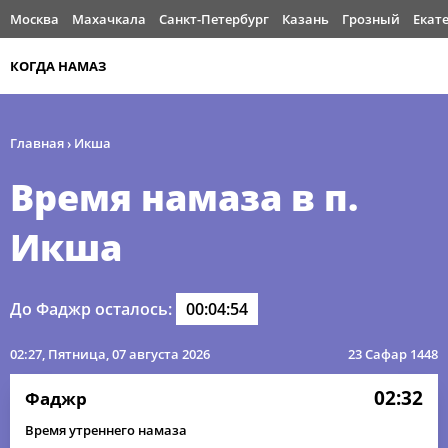
Москва
Махачкала
Санкт-Петербург
Казань
Грозный
Екат
КОГДА НАМАЗ
Главная
›
Икша
Время намаза в п.
Икша
До Фаджр осталось:
00:04:54
02:27
, Пятница, 07 августа 2026
23 Сафар 1448
02:32
Фаджр
Время утреннего намаза