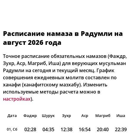
Расписание намаза в Радумли на
август 2026 года
Точное расписание обязательных намазов (Фаждр,
Зухр, Аср, Магриб, Иша) для верующих мусульман
Радумли на сегодня и текущий месяц. График
совершения ежедневных молитв составлен по
ханафи (ханафитскому мазхабу). Изменить
используемые методы расчета можно в
настройках
).
Дата
Фаджр
Шурук
Зухр
Аср
Магриб
Иша
02:28
04:35
12:38
16:54
20:40
22:39
01, Сб