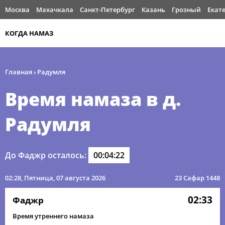
Москва
Махачкала
Санкт-Петербург
Казань
Грозный
Екат
КОГДА НАМАЗ
Главная
›
Радумля
Время намаза в д.
Радумля
До Фаджр осталось:
00:04:21
02:28
, Пятница, 07 августа 2026
23 Сафар 1448
02:33
Фаджр
Время утреннего намаза