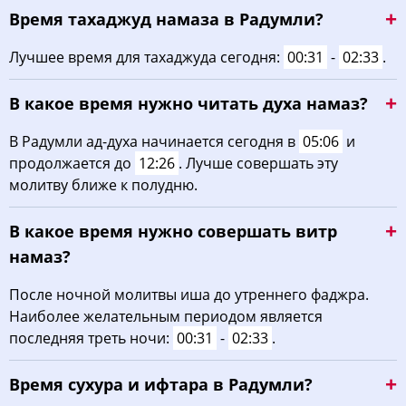
Время тахаджуд намаза в Радумли?
02:56
05:16
12:34
16:30
19:52
21:59
22, Сб
Лучшее время для тахаджуда сегодня:
00:31
-
02:33
.
03:00
05:18
12:34
16:28
19:49
21:55
23, Вс
В какое время нужно читать духа намаз?
03:03
05:20
12:34
16:27
19:47
21:52
24, Пн
В Радумли ад-духа начинается сегодня в
05:06
и
03:06
05:22
12:34
16:25
19:44
21:48
25, Вт
продолжается до
12:26
. Лучше совершать эту
молитву ближе к полудню.
03:10
05:23
12:33
16:24
19:42
21:44
26, Ср
В какое время нужно совершать витр
03:13
05:25
12:33
16:22
19:39
21:41
27, Чт
намаз?
03:16
05:27
12:33
16:21
19:37
21:37
28, Пт
После ночной молитвы иша до утреннего фаджра.
Наиболее желательным периодом является
03:19
05:29
12:32
16:19
19:34
21:33
29, Сб
последняя треть ночи:
00:31
-
02:33
.
03:22
05:31
12:32
16:18
19:32
21:30
30, Вс
Время сухура и ифтара в Радумли?
03:26
05:33
12:32
16:16
19:29
21:26
31, Пн