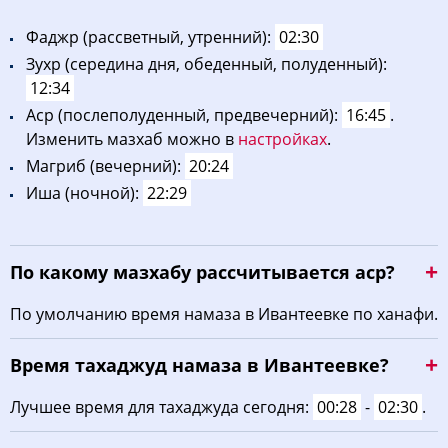
Фaджp (рассветный, утренний):
02:30
Зухp (середина дня, обеденный, полуденный):
12:34
Acp (послеполуденный, предвечерний):
16:45
.
Изменить мазхаб можно в
настройках
.
Maгриб (вечерний):
20:24
Иша (ночной):
22:29
По какому мазхабу рассчитывается аср?
По умолчанию время намаза в Ивантеевке по ханафи.
Время тахаджуд намаза в Ивантеевке?
Лучшее время для тахаджуда сегодня:
00:28
-
02:30
.