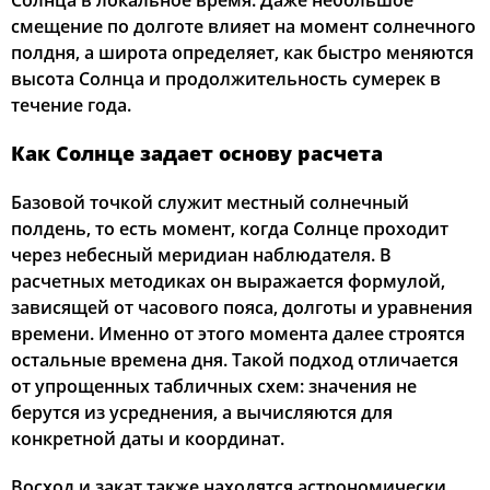
Солнца в локальное время. Даже небольшое
смещение по долготе влияет на момент солнечного
02:54
05:13
12:31
16:27
19:49
21:55
22, Сб
полдня, а широта определяет, как быстро меняются
высота Солнца и продолжительность сумерек в
02:57
05:15
12:31
16:25
19:46
21:51
23, Вс
течение года.
03:01
05:17
12:31
16:24
19:44
21:48
24, Пн
Как Солнце задает основу расчета
03:04
05:19
12:30
16:22
19:41
21:44
25, Вт
Базовой точкой служит местный солнечный
полдень, то есть момент, когда Солнце проходит
03:07
05:21
12:30
16:21
19:39
21:40
26, Ср
через небесный меридиан наблюдателя. В
расчетных методиках он выражается формулой,
03:11
05:23
12:30
16:19
19:36
21:37
27, Чт
зависящей от часового пояса, долготы и уравнения
времени. Именно от этого момента далее строятся
03:14
05:25
12:30
16:18
19:33
21:33
28, Пт
остальные времена дня. Такой подход отличается
03:17
05:27
12:29
16:16
19:31
21:30
от упрощенных табличных схем: значения не
29, Сб
берутся из усреднения, а вычисляются для
03:20
05:28
12:29
16:15
19:28
21:26
30, Вс
конкретной даты и координат.
03:23
05:30
12:29
16:13
19:26
21:23
31, Пн
Восход и закат также находятся астрономически.