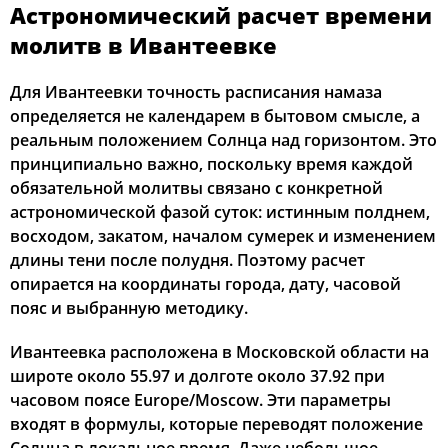
Астрономический расчет времени
02:34
04:53
12:33
16:39
20:12
22:23
12, Ср
молитв в Ивантеевке
02:35
04:55
12:33
16:38
20:10
22:21
13, Чт
Для Ивантеевки точность расписания намаза
определяется не календарем в бытовом смысле, а
02:36
04:57
12:33
16:37
20:08
22:20
14, Пт
реальным положением Солнца над горизонтом. Это
принципиально важно, поскольку время каждой
02:37
04:59
12:33
16:36
20:05
22:19
15, Сб
обязательной молитвы связано с конкретной
астрономической фазой суток: истинным полднем,
02:38
05:01
12:33
16:34
20:03
22:18
16, Вс
восходом, закатом, началом сумерек и изменением
длины тени после полудня. Поэтому расчет
02:38
05:03
12:32
16:33
20:01
22:15
17, Пн
опирается на координаты города, дату, часовой
02:39
05:05
12:32
16:32
19:58
22:11
18, Вт
пояс и выбранную методику.
02:43
05:07
12:32
16:31
19:56
22:07
Ивантеевка расположена в Московской области на
19, Ср
широте около 55.97 и долготе около 37.92 при
02:47
05:09
12:32
16:29
19:53
22:03
20, Чт
часовом поясе Europe/Moscow. Эти параметры
входят в формулы, которые переводят положение
02:50
05:11
12:31
16:28
19:51
21:59
21, Пт