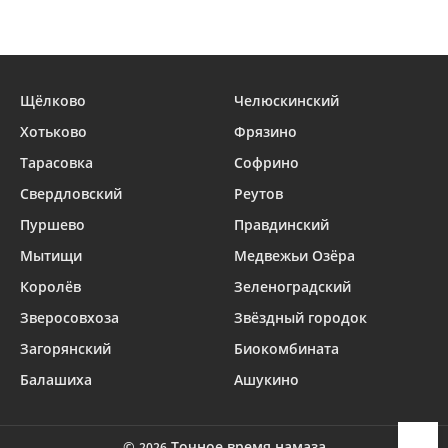
Щёлково
Челюскинский
Хотьково
Фрязино
Тарасовка
Софрино
Свердловский
Реутов
Пуршево
Правдинский
Мытищи
Медвежьи Озёра
Королёв
Зеленоградский
Зверосовхоза
Звёздный городок
Загорянский
Биокомбината
Балашиха
Ашукино
©
Точное время намаза
2026