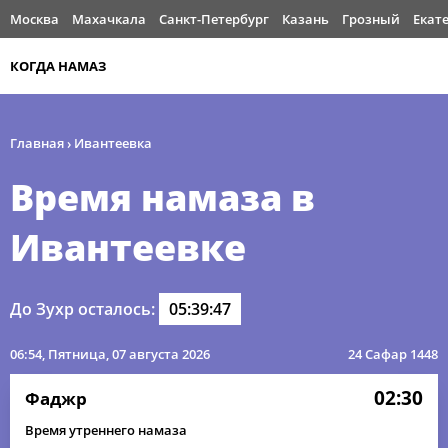
Москва
Махачкала
Санкт-Петербург
Казань
Грозный
Екат
КОГДА НАМАЗ
Главная
›
Ивантеевка
Время намаза в
Ивантеевке
До Зухр осталось:
05:39:47
06:54
, Пятница, 07 августа 2026
24 Сафар 1448
02:30
Фаджр
Время утреннего намаза