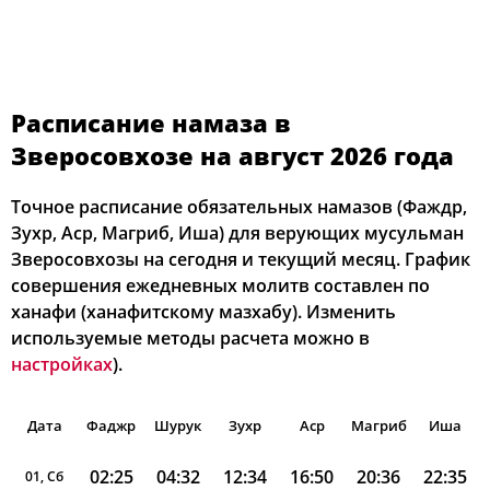
Расписание намаза в
Зверосовхозе на август 2026 года
Точное расписание обязательных намазов (Фаждр,
Зухр, Аср, Магриб, Иша) для верующих мусульман
Зверосовхозы на сегодня и текущий месяц. График
совершения ежедневных молитв составлен по
ханафи (ханафитскому мазхабу). Изменить
используемые методы расчета можно в
настройках
).
Дата
Фаджр
Шурук
Зухр
Аср
Магриб
Иша
02:25
04:32
12:34
16:50
20:36
22:35
01, Сб