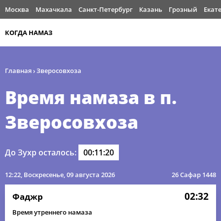
Москва
Махачкала
Санкт-Петербург
Казань
Грозный
Екат
КОГДА НАМАЗ
Главная
›
Зверосовхоза
Время намаза в п.
Зверосовхоза
До Зухр осталось:
00:11:20
12:22
, Воскресенье, 09 августа 2026
26 Сафар 1448
02:32
Фаджр
Время утреннего намаза