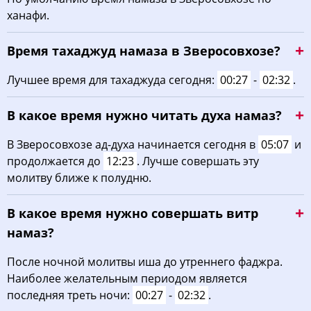
ханафи.
02:53
05:12
12:31
16:26
19:49
21:55
22, Сб
Время тахаджуд намаза в Зверосовхозе?
02:56
05:14
12:31
16:25
19:46
21:52
23, Вс
Лучшее время для тахаджуда сегодня:
00:27
-
02:32
.
03:00
05:16
12:30
16:23
19:44
21:48
24, Пн
В какое время нужно читать духа намаз?
03:03
05:18
12:30
16:22
19:41
21:44
25, Вт
В Зверосовхозе ад-духа начинается сегодня в
05:07
и
03:07
05:20
12:30
16:21
19:39
21:41
26, Ср
продолжается до
12:23
. Лучше совершать эту
молитву ближе к полудню.
03:10
05:22
12:30
16:19
19:36
21:37
27, Чт
В какое время нужно совершать витр
03:13
05:24
12:29
16:17
19:33
21:33
28, Пт
намаз?
03:16
05:26
12:29
16:16
19:31
21:30
29, Сб
После ночной молитвы иша до утреннего фаджра.
03:19
05:28
12:29
16:14
19:28
21:26
30, Вс
Наиболее желательным периодом является
последняя треть ночи:
00:27
-
02:32
.
03:22
05:30
12:28
16:13
19:26
21:23
31, Пн