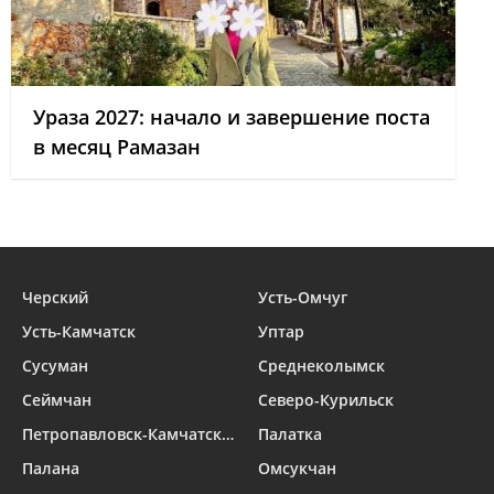
Ураза 2027: начало и завершение поста
в месяц Рамазан
Черский
Усть-Омчуг
Усть-Камчатск
Уптар
Сусуман
Среднеколымск
Сеймчан
Северо-Курильск
Петропавловск-Камчатский
Палатка
Палана
Омсукчан