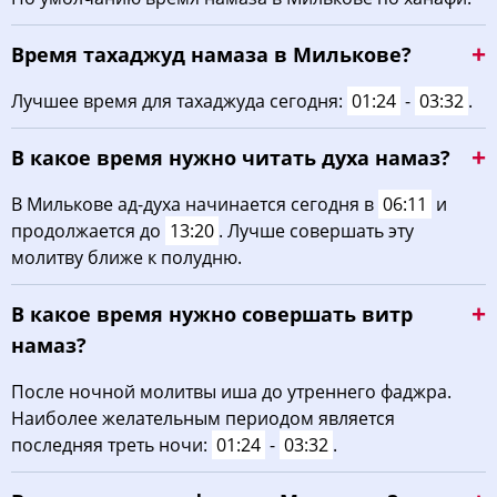
04:02
06:13
13:29
17:24
20:43
22:43
22, Сб
Время тахаджуд намаза в Милькове?
04:05
06:15
13:28
17:22
20:41
22:40
23, Вс
Лучшее время для тахаджуда сегодня:
01:24
-
03:32
.
04:08
06:17
13:28
17:21
20:38
22:36
24, Пн
В какое время нужно читать духа намаз?
04:11
06:19
13:28
17:20
20:36
22:33
25, Вт
В Милькове ад-духа начинается сегодня в
06:11
и
продолжается до
13:20
. Лучше совершать эту
04:14
06:21
13:27
17:18
20:33
22:29
26, Ср
молитву ближе к полудню.
04:17
06:22
13:27
17:17
20:31
22:26
27, Чт
В какое время нужно совершать витр
04:20
06:24
13:27
17:15
20:29
22:23
28, Пт
намаз?
04:23
06:26
13:27
17:14
20:26
22:20
После ночной молитвы иша до утреннего фаджра.
29, Сб
Наиболее желательным периодом является
04:25
06:28
13:26
17:12
20:24
22:16
30, Вс
последняя треть ночи:
01:24
-
03:32
.
04:28
06:30
13:26
17:11
20:21
22:13
31, Пн