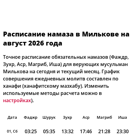
Расписание намаза в Милькове на
август 2026 года
Точное расписание обязательных намазов (Фаждр,
Зухр, Аср, Магриб, Иша) для верующих мусульман
Милькова на сегодня и текущий месяц. График
совершения ежедневных молитв составлен по
ханафи (ханафитскому мазхабу). Изменить
используемые методы расчета можно в
настройках
).
Дата
Фаджр
Шурук
Зухр
Аср
Магриб
Иша
03:25
05:35
13:32
17:46
21:28
23:30
01, Сб