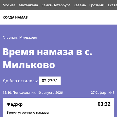
Москва
Махачкала
Санкт-Петербург
Казань
Грозный
Екат
КОГДА НАМАЗ
Главная
›
Мильково
Время намаза в с.
Мильково
До Аср осталось:
02:27:30
15:10
, Понедельник, 10 августа 2026
27 Сафар 1448
03:32
Фаджр
Время утреннего намаза