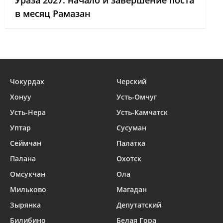
Ураза 2027: начало и завершение поста
в месяц Рамазан
Чокурдах
Черский
Хонуу
Усть-Омчуг
Усть-Нера
Усть-Камчатск
Уптар
Сусуман
Сеймчан
Палатка
Палана
Охотск
Омсукчан
Ола
Мильково
Магадан
Зырянка
Депутатский
Билибино
Белая Гора