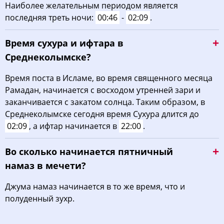
Наиболее желательным периодом является
02:48
05:09
12:46
16:28
20:20
22:33
31, Пн
последняя треть ночи:
00:46
-
02:09
.
Время сухура и ифтара в
Среднеколымске?
Время поста в Исламе, во время священного месяца
Рамадан, начинается с восходом утренней зари и
заканчивается с закатом солнца. Таким образом, в
Среднеколымске сегодня время Сухура длится до
02:09
, а ифтар начинается в
22:00
.
Во сколько начинается пятничный
намаз в мечети?
Джума намаз начинается в то же время, что и
полуденный зухр.