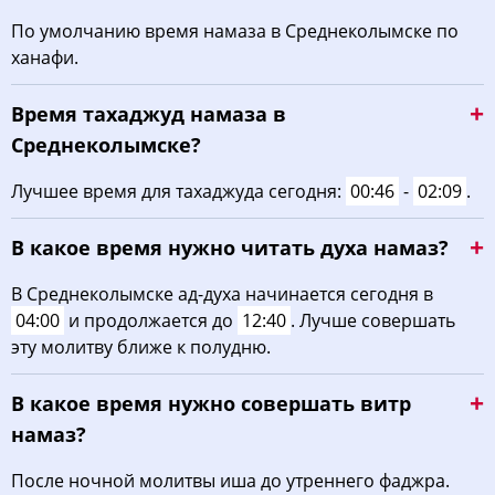
02:32
04:32
12:48
16:51
21:03
22:55
21, Пт
По умолчанию время намаза в Среднеколымске по
ханафи.
02:34
04:36
12:48
16:48
20:59
22:53
22, Сб
Время тахаджуд намаза в
02:35
04:39
12:48
16:46
20:54
22:51
23, Вс
Среднеколымске?
02:37
04:43
12:48
16:44
20:50
22:48
24, Пн
Лучшее время для тахаджуда сегодня:
00:46
-
02:09
.
02:39
04:47
12:47
16:42
20:46
22:46
25, Вт
В какое время нужно читать духа намаз?
02:40
04:51
12:47
16:40
20:42
22:44
26, Ср
В Среднеколымске ад-духа начинается сегодня в
04:00
и продолжается до
12:40
. Лучше совершать
02:42
04:54
12:47
16:38
20:37
22:42
27, Чт
эту молитву ближе к полудню.
02:43
04:58
12:47
16:35
20:33
22:39
28, Пт
В какое время нужно совершать витр
02:45
05:02
12:46
16:33
20:29
22:37
29, Сб
намаз?
02:46
05:05
12:46
16:31
20:25
22:35
30, Вс
После ночной молитвы иша до утреннего фаджра.