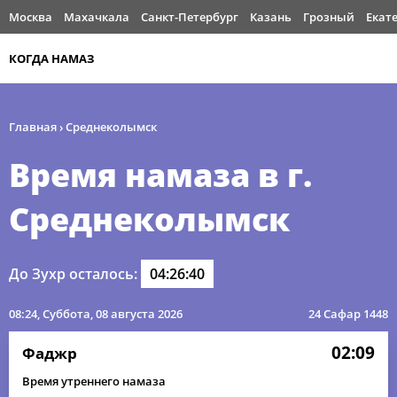
Москва
Махачкала
Санкт-Петербург
Казань
Грозный
Екат
КОГДА НАМАЗ
Главная
›
Среднеколымск
Время намаза в г.
Среднеколымск
До Зухр осталось:
04:26:40
08:24
, Суббота, 08 августа 2026
24 Сафар 1448
02:09
Фаджр
Время утреннего намаза