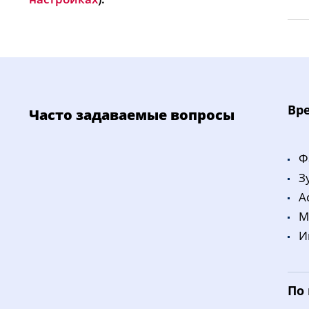
Bp
Часто задаваемые вопросы
Ф
З
A
M
И
По