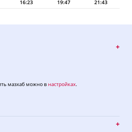
16:23
19:47
21:43
16:22
19:45
21:40
16:21
19:43
21:37
16:20
19:41
21:35
16:19
19:39
21:32
16:18
19:37
21:29
16:17
19:35
21:26
ить мазхаб можно в
настройках
.
16:16
19:33
21:23
16:15
19:31
21:20
16:14
19:29
21:18
16:13
19:27
21:15