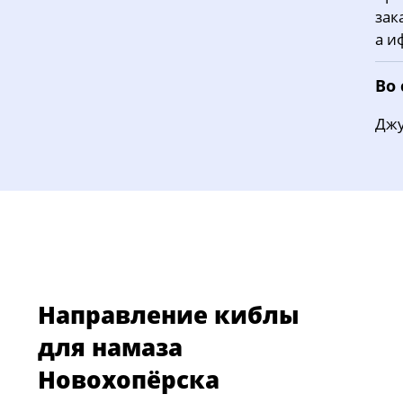
зак
а и
Во
Джу
Направление киблы
для намаза
Новохопёрска