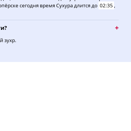
опёрске сегодня время Сухура длится до
02:35
,
15:58
19:02
20:42
ти?
й зухр.