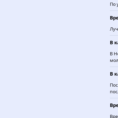
По 
Вр
Луч
В 
В Н
мол
В 
Пос
пос
Вр
Вре