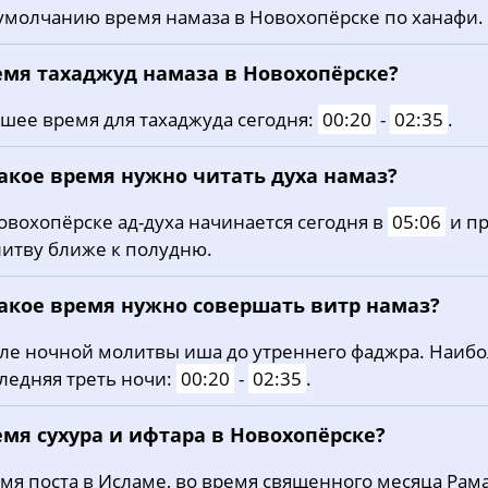
умолчанию время намаза в Новохопёрске по ханафи.
20, Чт
03:12
05:08
12:17
21, Пт
03:14
05:09
12:17
емя тахаджуд намаза в Новохопёрске?
22, Сб
03:16
05:11
12:16
шее время для тахаджуда сегодня:
00:20
-
02:35
.
23, Вс
03:19
05:12
12:16
какое время нужно читать духа намаз?
24, Пн
03:21
05:14
12:16
овохопёрске ад-духа начинается сегодня в
05:06
и пр
итву ближе к полудню.
25, Вт
03:23
05:16
12:16
26, Ср
03:26
05:17
12:15
какое время нужно совершать витр намаз?
27, Чт
03:28
05:19
12:15
ле ночной молитвы иша до утреннего фаджра. Наиб
ледняя треть ночи:
00:20
-
02:35
.
28, Пт
03:30
05:20
12:15
емя сухура и ифтара в Новохопёрске?
29, Сб
03:32
05:22
12:15
мя поста в Исламе, во время священного месяца Рама
30, Вс
03:35
05:23
12:14