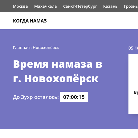
Москва
Махачкала
Санкт-Петербург
Казань
Грозн
КОГДА НАМАЗ
Главная
›
Новохопёрск
05:1
Время намаза в
г. Новохопёрск
В
До Зухр осталось:
07:00:15