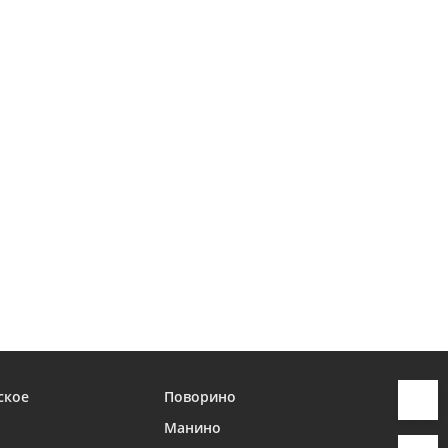
ское
Поворино
Манино