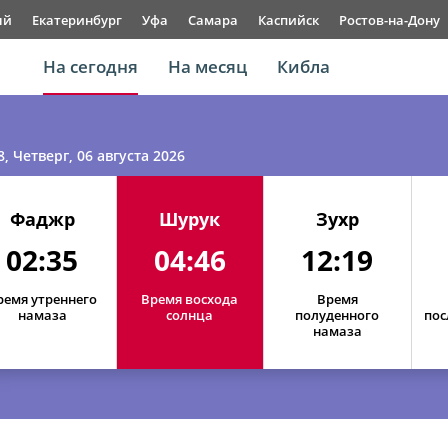
ый
Екатеринбург
Уфа
Самара
Каспийск
Ростов-на-Дону
На сегодня
На месяц
Кибла
8
, Четверг, 06 августа 2026
Фаджр
Шурук
Зухр
02:35
04:46
12:19
ремя утреннего
Время восхода
Время
намаза
солнца
полуденного
пос
намаза