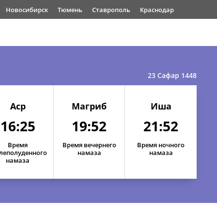
Новосибирск
Тюмень
Ставрополь
Краснодар
23 Сафар 1448
Аср
Магриб
Иша
16:25
19:52
21:52
Время
Время вечернего
Время ночного
леполуденного
намаза
намаза
намаза