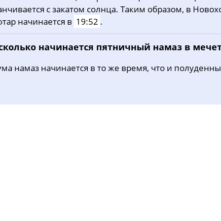
анчивается с закатом солнца. Таким образом, в Новох
31, Пн
03:37
05:25
12:14
фтар начинается в
19:52
.
 сколько начинается пятничный намаз в мече
ма намаз начинается в то же время, что и полуденны