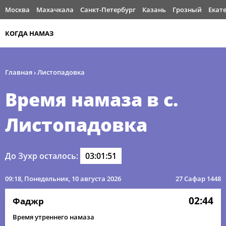
Москва
Махачкала
Санкт-Петербург
Казань
Грозный
Екат
КОГДА НАМАЗ
Главная
›
Листопадовка
Время намаза в с.
Листопадовка
До Зухр осталось:
03:01:51
09:18
, Понедельник, 10 августа 2026
27 Сафар 1448
02:44
Фаджр
Время утреннего намаза