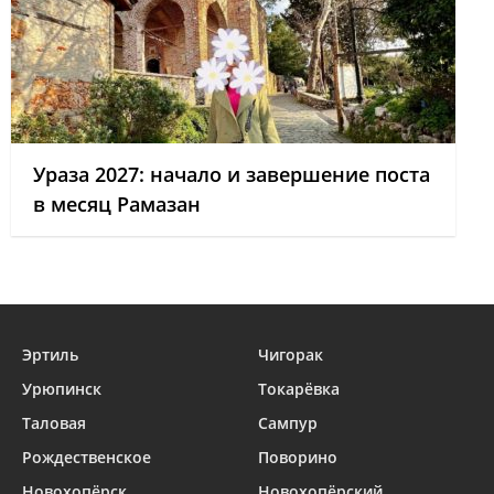
Ураза 2027: начало и завершение поста
в месяц Рамазан
Эртиль
Чигорак
Урюпинск
Токарёвка
Таловая
Сампур
Рождественское
Поворино
Новохопёрск
Новохопёрский