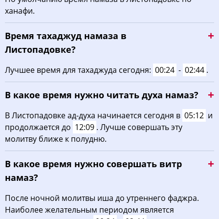
ханафи.
03:36
05:25
12:15
15:59
19:03
20:44
31, Пн
Время тахаджуд намаза в
Листопадовке?
Лучшее время для тахаджуда сегодня:
00:24
-
02:44
.
В какое время нужно читать духа намаз?
В Листопадовке ад-духа начинается сегодня в
05:12
и
продолжается до
12:09
. Лучше совершать эту
молитву ближе к полудню.
В какое время нужно совершать витр
намаз?
После ночной молитвы иша до утреннего фаджра.
Наиболее желательным периодом является