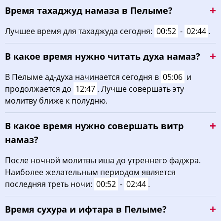
Время тахаджуд намаза в Пелыме?
02:58
05:19
12:55
16:52
20:30
22:42
22, Сб
Лучшее время для тахаджуда сегодня:
00:52
-
02:44
.
02:59
05:21
12:55
16:51
20:27
22:40
23, Вс
В какое время нужно читать духа намаз?
03:00
05:24
12:54
16:49
20:24
22:39
24, Пн
В Пелыме ад-духа начинается сегодня в
05:06
и
03:01
05:26
12:54
16:47
20:21
22:37
25, Вт
продолжается до
12:47
. Лучше совершать эту
молитву ближе к полудню.
03:02
05:29
12:54
16:45
20:18
22:35
26, Ср
В какое время нужно совершать витр
03:03
05:31
12:54
16:44
20:15
22:34
27, Чт
намаз?
03:04
05:34
12:53
16:42
20:12
22:32
28, Пт
После ночной молитвы иша до утреннего фаджра.
Наиболее желательным периодом является
03:05
05:36
12:53
16:40
20:08
22:30
29, Сб
последняя треть ночи:
00:52
-
02:44
.
03:06
05:39
12:53
16:38
20:05
22:29
30, Вс
Время сухура и ифтара в Пелыме?
03:07
05:41
12:52
16:36
20:02
22:27
31, Пн