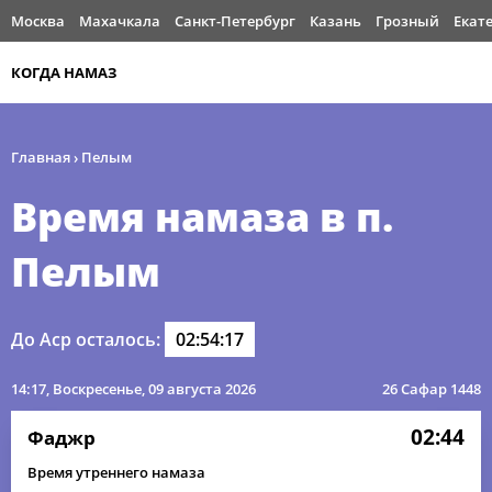
Москва
Махачкала
Санкт-Петербург
Казань
Грозный
Екат
КОГДА НАМАЗ
Главная
›
Пелым
Время намаза в п.
Пелым
До Аср осталось:
02:54:17
14:17
, Воскресенье, 09 августа 2026
26 Сафар 1448
02:44
Фаджр
Время утреннего намаза