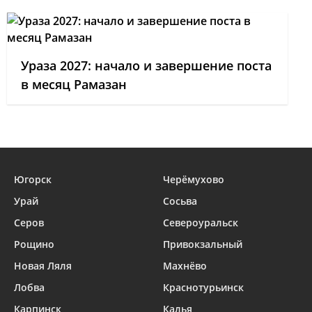
Ураза 2027: начало и завершение поста
в месяц Рамазан
Югорск
Черёмухово
Урай
Сосьва
Серов
Североуральск
Рощино
Привокзальный
Новая Ляля
Махнёво
Лобва
Краснотурьинск
Карпинск
Калья