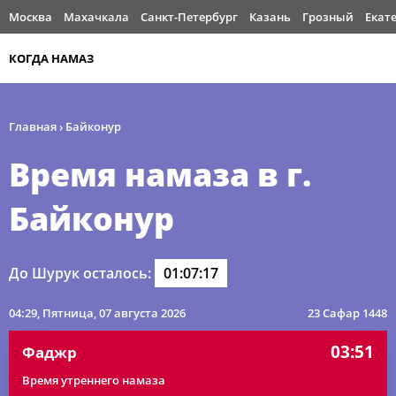
Москва
Махачкала
Санкт-Петербург
Казань
Грозный
Екат
КОГДА НАМАЗ
Главная
›
Байконур
Время намаза в г.
Байконур
До Шурук осталось:
01:07:17
04:29
, Пятница, 07 августа 2026
23 Сафар 1448
03:51
Фаджр
Время утреннего намаза