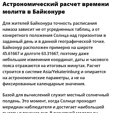
Астрономический расчет времени
04:00
05:43
12:52
16:48
20:00
21:35
12, Ср
молитв в Байконуре
04:02
05:44
12:52
16:47
19:58
21:33
13, Чт
Для жителей Байконура точность расписания
намаза зависит не от усредненных таблиц, а от
04:03
05:46
12:51
16:47
19:57
21:31
14, Пт
конкретного положения Солнца над горизонтом в
заданный день и в данной географической точке.
04:05
05:47
12:51
16:46
19:55
21:29
15, Сб
Байконур расположен примерно на широте
45.61667 и долготе 63.31667, поэтому даже
04:07
05:48
12:51
16:45
19:53
21:27
16, Вс
небольшие изменения координат, даты и часового
пояса отражаются на итоговых минутах. Расчет
04:09
05:49
12:51
16:44
19:52
21:25
17, Пн
строится в системе Asia/Yekaterinburg и опирается
04:11
05:50
12:51
16:43
19:50
21:22
18, Вт
на астрономические параметры, а не на
фиксированные календарные значения.
04:12
05:52
12:50
16:42
19:48
21:20
19, Ср
Базой для вычислений служит местный солнечный
04:14
05:53
12:50
16:41
19:47
21:18
20, Чт
полдень. Это момент, когда Солнце проходит
меридиан наблюдателя и достигает наибольшей
04:16
05:54
12:50
16:41
19:45
21:16
21, Пт