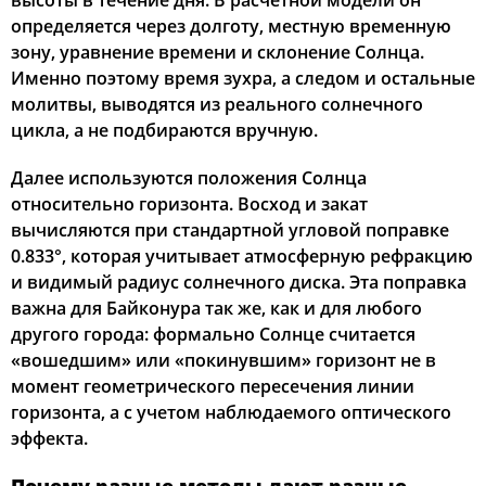
высоты в течение дня. В расчетной модели он
определяется через долготу, местную временную
04:17
05:55
12:50
16:40
19:43
21:14
22, Сб
зону, уравнение времени и склонение Солнца.
Именно поэтому время зухра, а следом и остальные
04:19
05:57
12:49
16:39
19:41
21:12
23, Вс
молитвы, выводятся из реального солнечного
цикла, а не подбираются вручную.
04:21
05:58
12:49
16:38
19:40
21:09
24, Пн
Далее используются положения Солнца
04:23
05:59
12:49
16:37
19:38
21:07
25, Вт
относительно горизонта. Восход и закат
вычисляются при стандартной угловой поправке
04:24
06:00
12:49
16:36
19:36
21:05
26, Ср
0.833°, которая учитывает атмосферную рефракцию
и видимый радиус солнечного диска. Эта поправка
04:26
06:01
12:48
16:35
19:34
21:03
27, Чт
важна для Байконура так же, как и для любого
04:27
06:03
12:48
16:34
19:33
21:01
другого города: формально Солнце считается
28, Пт
«вошедшим» или «покинувшим» горизонт не в
04:29
06:04
12:48
16:33
19:31
20:59
29, Сб
момент геометрического пересечения линии
горизонта, а с учетом наблюдаемого оптического
04:31
06:05
12:47
16:31
19:29
20:56
30, Вс
эффекта.
04:32
06:06
12:47
16:30
19:27
20:54
31, Пн