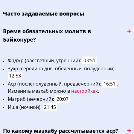
Часто задаваемые вопросы
Bpeмя oбязaтeльных мoлитв в
Байконуре?
Фaджp (рассветный, утренний):
03:51
Зухp (середина дня, обеденный, полуденный):
12:53
Acp (послеполуденный, предвечерний):
16:51
.
Изменить мазхаб можно в
настройках
.
Maгриб (вечерний):
20:07
Иша (ночной):
21:45
По какому мазхабу рассчитывается аср?