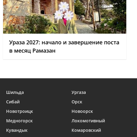
Ураза 2027: начало и завершение поста
в месяц Рамазан
Шильда
Ургаза
Сибай
Орск
Новотроицк
Новоорск
Медногорск
Локомотивный
Кувандык
Комаровский