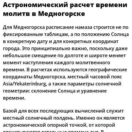
Астрономический расчет времени
03:45
05:50
13:15
17:17
20:38
22:33
12, Ср
молитв в Медногорске
03:47
05:52
13:15
17:16
20:36
22:30
13, Чт
Для Медногорска расписание намаза строится не по
фиксированным таблицам, а по положению Солнца
03:50
05:53
13:14
17:15
20:34
22:27
14, Пт
в конкретную дату и для конкретных координат
города. Это принципиально важно, поскольку даже
03:53
05:55
13:14
17:14
20:32
22:24
15, Сб
небольшое смещение по долготе и широте меняет
момент наступления каждого молитвенного
03:55
05:57
13:14
17:13
20:30
22:22
16, Вс
времени. В расчетах используются географические
координаты Медногорска, местный часовой пояс
03:58
05:58
13:14
17:11
20:28
22:19
17, Пн
Asia/Yekaterinburg, а также параметры солнечной
04:00
06:00
13:14
17:10
20:26
22:16
18, Вт
геометрии: склонение Солнца и уравнение
времени.
04:03
06:01
13:13
17:09
20:24
22:13
19, Ср
Базой для всех последующих вычислений служит
04:05
06:03
13:13
17:08
20:22
22:10
20, Чт
местный солнечный полдень. Именно он является
астрономической опорной точкой, от которой
04:08
06:05
13:13
17:07
20:20
22:07
21, Пт