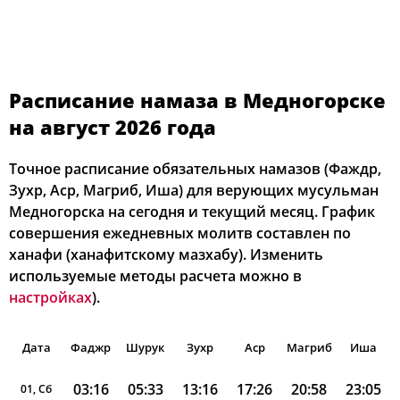
Расписание намаза в Медногорске
на август 2026 года
Точное расписание обязательных намазов (Фаждр,
Зухр, Аср, Магриб, Иша) для верующих мусульман
Медногорска на сегодня и текущий месяц. График
совершения ежедневных молитв составлен по
ханафи (ханафитскому мазхабу). Изменить
используемые методы расчета можно в
настройках
).
Дата
Фаджр
Шурук
Зухр
Аср
Магриб
Иша
03:16
05:33
13:16
17:26
20:58
23:05
01, Сб