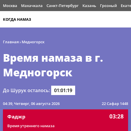
Москва
Махачкала
Санкт-Петербург
Казань
Грозный
Екат
КОГДА НАМАЗ
Главная
›
Медногорск
Время намаза в г.
Медногорск
До Шурук осталось:
01:01:19
04:39
, Четверг, 06 августа 2026
22 Сафар 1448
03:28
Фаджр
Время утреннего намаза