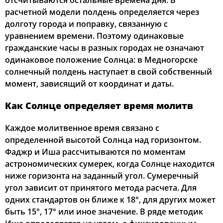
отсчитываются остальные времена дня. В
расчетной модели полдень определяется через
04:10
06:06
13:13
17:06
20:18
22:05
22, Сб
долготу города и поправку, связанную с
уравнением времени. Поэтому одинаковые
04:13
06:08
13:12
17:05
20:16
22:02
23, Вс
гражданские часы в разных городах не означают
одинаковое положение Солнца: в Медногорске
04:15
06:09
13:12
17:03
20:14
21:59
24, Пн
солнечный полдень наступает в свой собственный
момент, зависящий от координат и даты.
04:18
06:11
13:12
17:02
20:12
21:56
25, Вт
Как Солнце определяет время молитв
04:20
06:12
13:11
17:01
20:10
21:53
26, Ср
Каждое молитвенное время связано с
04:22
06:14
13:11
17:00
20:07
21:50
27, Чт
определенной высотой Солнца над горизонтом.
Фаджр и Иша рассчитываются по моментам
04:25
06:16
13:11
16:58
20:05
21:48
28, Пт
астрономических сумерек, когда Солнце находится
04:27
06:17
13:11
16:57
20:03
21:45
ниже горизонта на заданный угол. Сумеречный
29, Сб
угол зависит от принятого метода расчета. Для
04:29
06:19
13:10
16:56
20:01
21:42
30, Вс
одних стандартов он ближе к 18°, для других может
быть 15°, 17° или иное значение. В ряде методик
04:31
06:20
13:10
16:54
19:59
21:39
31, Пн