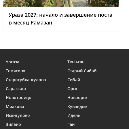
Ураза 2027: начало и завершение поста
в месяц Рамазан
Ургаза
Тюльган
Темясово
Старый Сибай
Старосубхангулово
Сибай
Саракташ
Орск
Новотроицк
Новоорск
Мраково
Кувандык
Исянгулово
Идель
Зилаир
Гай