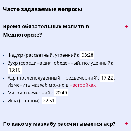
Часто задаваемые вопросы
Bpeмя oбязaтeльных мoлитв в
Медногорске?
Фaджp (рассветный, утренний):
03:28
Зухp (середина дня, обеденный, полуденный):
13:16
Acp (послеполуденный, предвечерний):
17:22
.
Изменить мазхаб можно в
настройках
.
Maгриб (вечерний):
20:49
Иша (ночной):
22:51
По какому мазхабу рассчитывается аср?