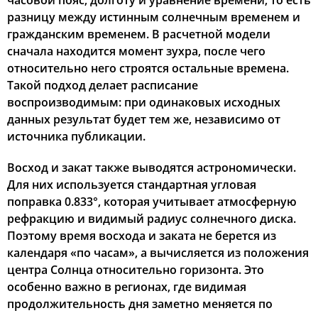
часовой пояс, долготу и уравнение времени, то есть
разницу между истинным солнечным временем и
04:00
06:00
13:10
17:03
20:18
22:09
22, Сб
гражданским временем. В расчетной модели
сначала находится момент зухра, после чего
04:02
06:02
13:09
17:02
20:16
22:06
23, Вс
относительно него строятся остальные времена.
Такой подход делает расписание
04:05
06:04
13:09
17:01
20:14
22:03
24, Пн
воспроизводимым: при одинаковых исходных
данных результат будет тем же, независимо от
04:08
06:05
13:09
17:00
20:11
22:00
25, Вт
источника публикации.
04:10
06:07
13:09
16:58
20:09
21:57
26, Ср
Восход и закат также выводятся астрономически.
Для них используется стандартная угловая
04:13
06:09
13:08
16:57
20:07
21:54
27, Чт
поправка 0.833°, которая учитывает атмосферную
04:15
06:10
13:08
16:56
20:05
21:51
рефракцию и видимый радиус солнечного диска.
28, Пт
Поэтому время восхода и заката не берется из
04:18
06:12
13:08
16:54
20:02
21:48
29, Сб
календаря «по часам», а вычисляется из положения
центра Солнца относительно горизонта. Это
04:20
06:14
13:07
16:53
20:00
21:45
30, Вс
особенно важно в регионах, где видимая
продолжительность дня заметно меняется по
04:22
06:15
13:07
16:52
19:58
21:42
31, Пн