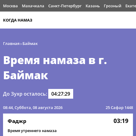
Москва
Махачкала
Санкт-Петербург
Казань
Грозный
Екат
КОГДА НАМАЗ
Главная
›
Баймак
Время намаза в г.
Баймак
До Зухр осталось:
04:27:28
08:44
, Суббота, 08 августа 2026
25 Сафар 1448
03:19
Фаджр
Время утреннего намаза