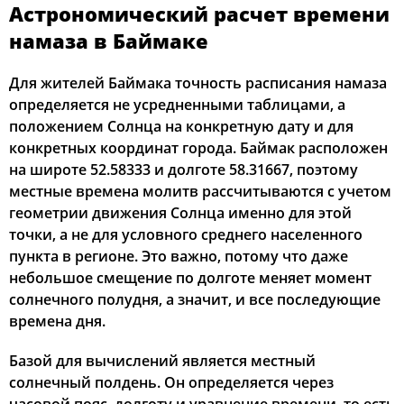
Астрономический расчет времени
03:31
05:44
13:12
17:15
20:39
22:39
12, Ср
намаза в Баймаке
03:34
05:45
13:12
17:14
20:37
22:36
13, Чт
Для жителей Баймака точность расписания намаза
определяется не усредненными таблицами, а
03:37
05:47
13:11
17:13
20:35
22:33
14, Пт
положением Солнца на конкретную дату и для
конкретных координат города. Баймак расположен
03:40
05:49
13:11
17:12
20:33
22:30
15, Сб
на широте 52.58333 и долготе 58.31667, поэтому
местные времена молитв рассчитываются с учетом
03:43
05:50
13:11
17:11
20:31
22:27
16, Вс
геометрии движения Солнца именно для этой
точки, а не для условного среднего населенного
03:46
05:52
13:11
17:09
20:29
22:24
17, Пн
пункта в регионе. Это важно, потому что даже
03:49
05:54
13:11
17:08
20:27
22:21
18, Вт
небольшое смещение по долготе меняет момент
солнечного полудня, а значит, и все последующие
03:52
05:55
13:10
17:07
20:24
22:18
19, Ср
времена дня.
03:54
05:57
13:10
17:06
20:22
22:15
20, Чт
Базой для вычислений является местный
солнечный полдень. Он определяется через
03:57
05:59
13:10
17:05
20:20
22:12
21, Пт