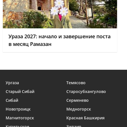
Ураза 2027: начало и завершение поста
в месяц Рамазан
Ургаза
Темясово
Старый Сибай
Старосубхангулово
Сибай
Серменево
Новотроицк
Медногорск
Магнитогорск
Красная Башкирия
Кизильское
Зилаир