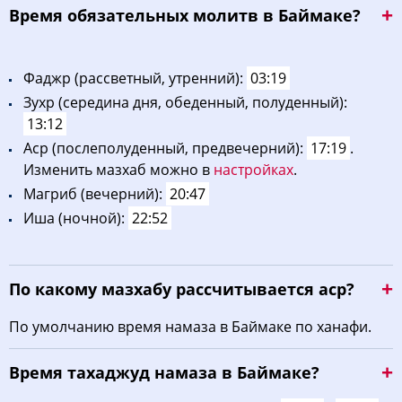
Bpeмя oбязaтeльных мoлитв в Баймаке?
Фaджp (рассветный, утренний):
03:19
Зухp (середина дня, обеденный, полуденный):
13:12
Acp (послеполуденный, предвечерний):
17:19
.
Изменить мазхаб можно в
настройках
.
Maгриб (вечерний):
20:47
Иша (ночной):
22:52
По какому мазхабу рассчитывается аср?
По умолчанию время намаза в Баймаке по ханафи.
Время тахаджуд намаза в Баймаке?