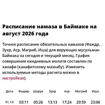
Расписание намаза в Баймаке на
август 2026 года
Точное расписание обязательных намазов (Фаждр,
Зухр, Аср, Магриб, Иша) для верующих мусульман
Баймака на сегодня и текущий месяц. График
совершения ежедневных молитв составлен по
ханафи (ханафитскому мазхабу). Изменить
используемые методы расчета можно в
настройках
).
Дата
Фаджр
Шурук
Зухр
Аср
Магриб
Иша
03:11
05:26
13:13
17:24
20:59
23:06
01, Сб