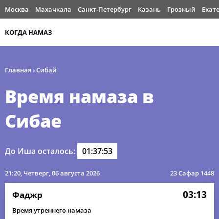
Москва
Махачкала
Санкт-Петербург
Казань
Грозный
Екат
КОГДА НАМАЗ
Главная
›
Сибай
Время намаза в
Сибае
До Иша осталось:
01:37:53
21:20
, Четверг, 06 августа 2026
23 Сафар 1448
03:13
Фаджр
Время утреннего намаза