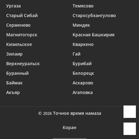
Ургаза
Темясово
Старый Сибай
Старосубхангулово
Серменево
Миндяк
Магнитогорск
Красная Башкирия
Кизильское
Кваркено
Зилаир
Гай
Верхнеуральск
Бурибай
Буранный
Белорецк
Баймак
Аскарово
Акъяр
Агаповка
©
Точное время намаза
2026
Коран