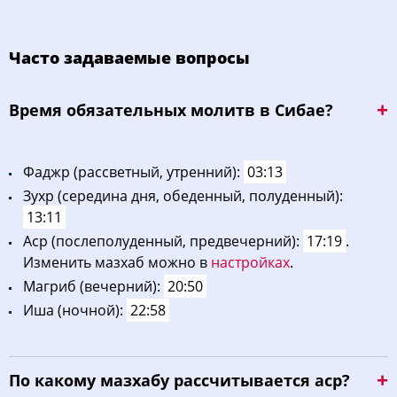
Часто задаваемые вопросы
Bpeмя oбязaтeльных мoлитв в Сибае?
Фaджp (рассветный, утренний):
03:13
Зухp (середина дня, обеденный, полуденный):
13:11
Acp (послеполуденный, предвечерний):
17:19
.
Изменить мазхаб можно в
настройках
.
Maгриб (вечерний):
20:50
Иша (ночной):
22:58
По какому мазхабу рассчитывается аср?