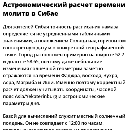
Астрономический расчет времени
03:29
05:42
13:10
17:13
20:38
22:39
12, Ср
молитв в Сибае
03:32
05:44
13:10
17:12
20:36
22:36
13, Чт
Для жителей Сибая точность расписания намаза
определяется не усредненными табличными
03:35
05:45
13:10
17:11
20:34
22:33
14, Пт
значениями, а положением Солнца над горизонтом
в конкретную дату и в конкретной географической
03:38
05:47
13:10
17:10
20:32
22:30
15, Сб
точке. Город расположен примерно на широте 52.7
и долготе 58.65, поэтому даже небольшие
03:41
05:49
13:10
17:09
20:30
22:27
16, Вс
изменения солнечной геометрии заметно
отражаются на времени Фаджра, восхода, Зухра,
03:44
05:50
13:10
17:08
20:28
22:23
17, Пн
Асра, Магриба и Иши. Именно поэтому корректный
03:47
05:52
13:09
17:07
20:26
22:20
18, Вт
расчет должен учитывать координаты, часовой
пояс Asia/Yekaterinburg и астрономические
03:49
05:54
13:09
17:06
20:23
22:17
19, Ср
параметры дня.
03:52
05:55
13:09
17:05
20:21
22:14
20, Чт
Базой для вычислений служит местный солнечный
полдень. Он не совпадает с 12:00 по часам,
03:55
05:57
13:09
17:03
20:19
22:11
21, Пт