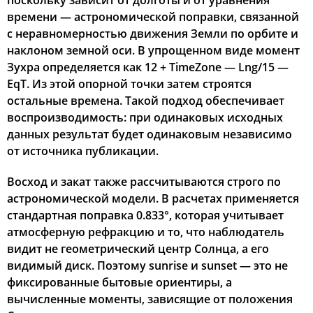
поскольку зависит от долготы и от уравнения
времени — астрономической поправки, связанной
03:58
05:59
13:08
17:02
20:17
22:08
22, Сб
с неравномерностью движения Земли по орбите и
наклоном земной оси. В упрощенном виде момент
04:00
06:00
13:08
17:01
20:15
22:05
23, Вс
Зухра определяется как 12 + TimeZone — Lng/15 —
EqT. Из этой опорной точки затем строятся
04:03
06:02
13:08
17:00
20:12
22:02
24, Пн
остальные времена. Такой подход обеспечивает
воспроизводимость: при одинаковых исходных
04:05
06:04
13:08
16:58
20:10
21:59
25, Вт
данных результат будет одинаковым независимо
от источника публикации.
04:08
06:06
13:07
16:57
20:08
21:56
26, Ср
Восход и закат также рассчитываются строго по
04:11
06:07
13:07
16:56
20:06
21:53
27, Чт
астрономической модели. В расчетах применяется
04:13
06:09
13:07
16:54
20:03
21:50
стандартная поправка 0.833°, которая учитывает
28, Пт
атмосферную рефракцию и то, что наблюдатель
04:16
06:11
13:06
16:53
20:01
21:47
29, Сб
видит не геометрический центр Солнца, а его
видимый диск. Поэтому sunrise и sunset — это не
04:18
06:12
13:06
16:52
19:59
21:44
30, Вс
фиксированные бытовые ориентиры, а
вычисленные моменты, зависящие от положения
04:20
06:14
13:06
16:50
19:57
21:41
31, Пн