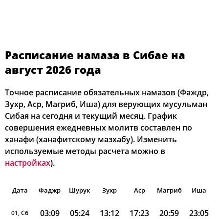
Расписание намаза в Сибае на
август 2026 года
Точное расписание обязательных намазов (Фаждр,
Зухр, Аср, Магриб, Иша) для верующих мусульман
Сибая на сегодня и текущий месяц. График
совершения ежедневных молитв составлен по
ханафи (ханафитскому мазхабу). Изменить
используемые методы расчета можно в
настройках
).
Дата
Фаджр
Шурук
Зухр
Аср
Магриб
Иша
03:09
05:24
13:12
17:23
20:59
23:05
01, Сб