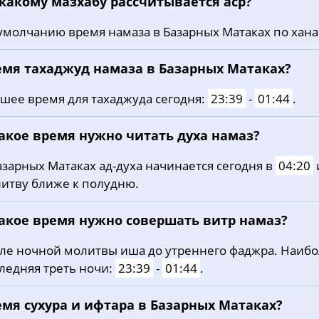
 какому мазхабу рассчитывается аср?
19, Ср
02:06
04:22
11:44
умолчанию время намаза в Базарных Матаках по хана
20, Чт
02:09
04:24
11:44
21, Пт
02:12
04:26
11:43
емя тахаджуд намаза в Базарных Матаках?
22, Сб
02:15
04:28
11:43
шее время для тахаджуда сегодня:
23:39
-
01:44
.
23, Вс
02:19
04:30
11:43
какое время нужно читать духа намаз?
24, Пн
02:22
04:32
11:43
азарных Матаках ад-духа начинается сегодня в
04:20
итву ближе к полудню.
25, Вт
02:25
04:33
11:42
26, Ср
02:28
04:35
11:42
какое время нужно совершать витр намаз?
27, Чт
02:31
04:37
11:42
ле ночной молитвы иша до утреннего фаджра. Наиб
ледняя треть ночи:
23:39
-
01:44
.
28, Пт
02:34
04:39
11:42
емя сухура и ифтара в Базарных Матаках?
29, Сб
02:37
04:41
11:41