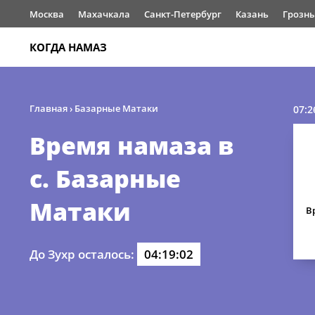
Москва
Махачкала
Санкт-Петербург
Казань
Грозн
КОГДА НАМАЗ
Главная
›
Базарные Матаки
07:2
Время намаза в
с. Базарные
Матаки
В
До Зухр осталось:
04:19:01