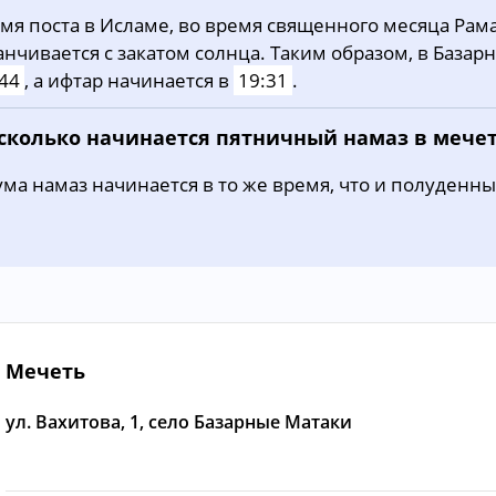
мя поста в Исламе, во время священного месяца Рама
30, Вс
02:39
04:43
11:41
анчивается с закатом солнца. Таким образом, в Базар
31, Пн
02:42
04:45
11:41
44
, а ифтар начинается в
19:31
.
 сколько начинается пятничный намаз в мече
ма намаз начинается в то же время, что и полуденны
Мечеть
ул. Вахитова, 1, село Базарные Матаки