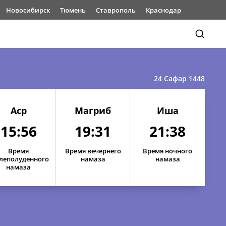
Новосибирск
Тюмень
Ставрополь
Краснодар
24 Сафар 1448
Аср
Магриб
Иша
15:56
19:31
21:38
Время
Время вечернего
Время ночного
леполуденного
намаза
намаза
намаза