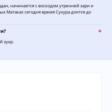
дан, начинается с восходом утренней зари и
15:27
18:38
20:31
ных Матаках сегодня время Сухура длится до
15:25
18:36
20:28
ти?
й зухр.