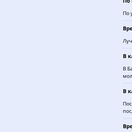
По
По 
Вр
Луч
В 
В Б
мол
В 
Пос
пос
Вр