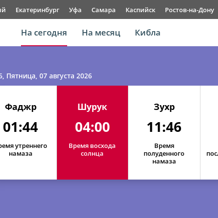
ый
Екатеринбург
Уфа
Самара
Каспийск
Ростов-на-Дону
На сегодня
На месяц
Кибла
6
, Пятница, 07 августа 2026
Фаджр
Шурук
Зухр
01:44
04:00
11:46
ремя утреннего
Время восхода
Время
намаза
солнца
полуденного
пос
намаза