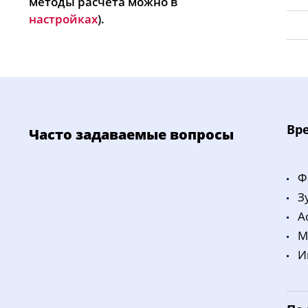
методы расчета можно в
настройках
).
Bp
Часто задаваемые вопросы
Ф
З
A
M
И