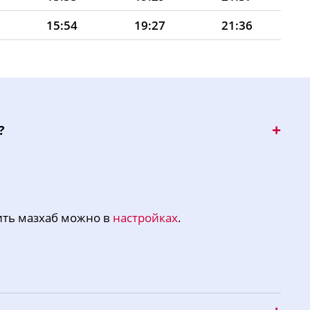
15:54
19:27
21:36
15:53
19:25
21:35
15:51
19:23
21:34
15:50
19:20
21:33
?
15:49
19:18
21:31
15:48
19:16
21:27
15:47
19:14
21:24
ить мазхаб можно в
настройках
.
15:46
19:12
21:20
15:45
19:09
21:16
15:43
19:07
21:13