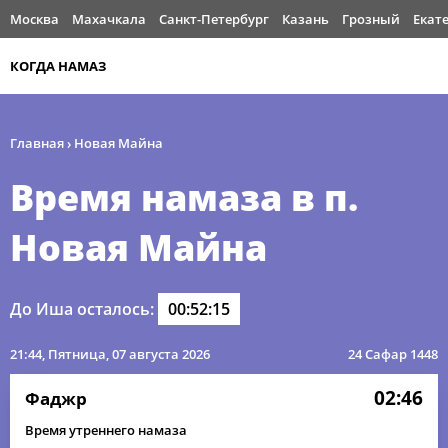
Москва
Махачкала
Санкт-Петербург
Казань
Грозный
Екат
КОГДА НАМАЗ
Главная
›
Новая Майна
Время намаза в п.
Новая Майна
До Иша осталось:
00:52:15
21:44
, Пятница, 07 августа 2026
24 Сафар 1448
02:46
Фаджр
Время утреннего намаза