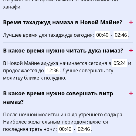
ханафи.
03:22
05:31
12:44
16:38
19:56
21:53
22, Сб
Время тахаджуд намаза в Новой Майне?
03:25
05:32
12:44
16:37
19:54
21:50
23, Вс
Лучшее время для тахаджуда сегодня:
00:40
-
02:46
.
03:28
05:34
12:43
16:36
19:51
21:47
24, Пн
В какое время нужно читать духа намаз?
03:31
05:36
12:43
16:34
19:49
21:44
25, Вт
В Новой Майне ад-духа начинается сегодня в
05:24
и
03:34
05:38
12:43
16:33
19:47
21:40
26, Ср
продолжается до
12:36
. Лучше совершать эту
молитву ближе к полудню.
03:37
05:40
12:42
16:32
19:44
21:37
27, Чт
В какое время нужно совершать витр
03:40
05:41
12:42
16:30
19:42
21:34
28, Пт
намаз?
03:42
05:43
12:42
16:29
19:40
21:31
29, Сб
После ночной молитвы иша до утреннего фаджра.
03:45
05:45
12:42
16:27
19:37
21:28
30, Вс
Наиболее желательным периодом является
последняя треть ночи:
00:40
-
02:46
.
03:48
05:47
12:41
16:26
19:35
21:24
31, Пн