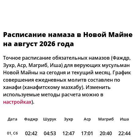
Расписание намаза в Новой Майне
на август 2026 года
Точное расписание обязательных намазов (Фаждр,
Зухр, Аср, Магриб, Иша) для верующих мусульман
Новой Майны на сегодня и текущий месяц. График
совершения ежедневных молитв составлен по
ханафи (ханафитскому мазхабу). Изменить
используемые методы расчета можно в
настройках
).
Дата
Фаджр
Шурук
Зухр
Аср
Магриб
Иша
02:42
04:53
12:47
17:01
20:40
22:44
01, Сб