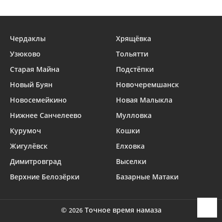
Чердаклы
Хрящёвка
Узюково
Тольятти
Старая Майна
Подстёпки
Новый Буян
Новочеремшанск
Новосемейкино
Новая Малыкла
Нижнее Санчелеево
Мулловка
Курумоч
Кошки
Жигулёвск
Елховка
Димитровград
Выселки
Верхние Белозёрки
Базарные Матаки
©
Точное время намаза
2026