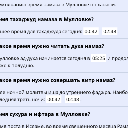
умолчанию время намаза в Мулловке по ханафи.
20, Чт
03:17
05:28
12:46
21, Пт
03:20
05:30
12:46
емя тахаджуд намаза в Мулловке?
22, Сб
03:23
05:32
12:45
шее время для тахаджуда сегодня:
00:42
-
02:48
.
23, Вс
03:26
05:34
12:45
какое время нужно читать духа намаз?
24, Пн
03:29
05:35
12:45
улловке ад-духа начинается сегодня в
05:25
и продо
же к полудню.
25, Вт
03:32
05:37
12:45
26, Ср
03:35
05:39
12:44
какое время нужно совершать витр намаз?
27, Чт
03:38
05:41
12:44
ле ночной молитвы иша до утреннего фаджра. Наиб
ледняя треть ночи:
00:42
-
02:48
.
28, Пт
03:41
05:43
12:44
емя сухура и ифтара в Мулловке?
29, Сб
03:43
05:45
12:43
мя поста в Исламе, во время священного месяца Рама
30, Вс
03:46
05:46
12:43