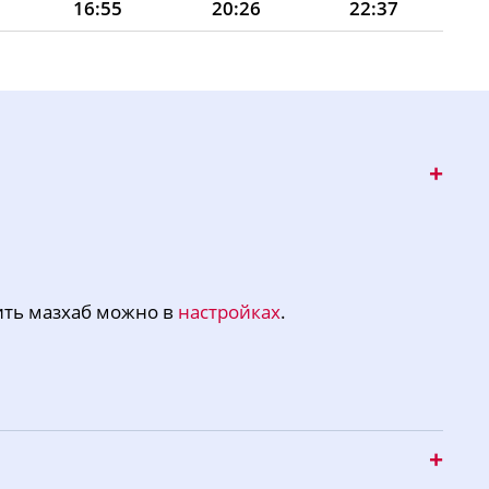
16:55
20:26
22:37
16:54
20:24
22:36
16:53
20:22
22:34
16:52
20:20
22:30
16:51
20:18
22:26
16:50
20:16
22:23
16:49
20:14
22:19
ить мазхаб можно в
настройках
.
16:47
20:11
22:16
16:46
20:09
22:12
16:45
20:07
22:09
16:44
20:05
22:06