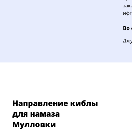
зак
ифт
Во
Джу
Направление киблы
для намаза
Мулловки