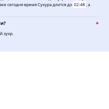
вке сегодня время Сухура длится до
02:48
, а
16:27
19:36
21:26
ти?
й зухр.