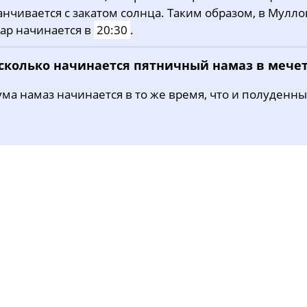
анчивается с закатом солнца. Таким образом, в Мулло
31, Пн
03:49
05:48
12:43
ар начинается в
20:30
.
 сколько начинается пятничный намаз в мече
ма намаз начинается в то же время, что и полуденны