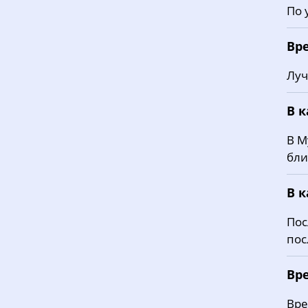
По 
Вр
Луч
В 
В М
бли
В 
Пос
пос
Вр
Вре