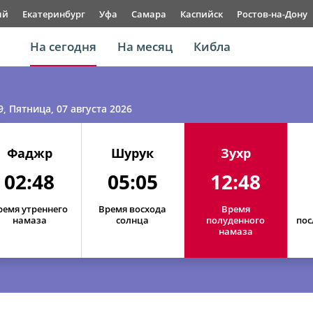
ый
Екатеринбург
Уфа
Самара
Каспийск
Ростов-на-Дону
На сегодня
На месяц
Кибла
9
, Пятница, 07 августа 2026
Фаджр
Шурук
Зухр
02:48
05:05
12:48
ремя утреннего
Время восхода
Время
намаза
солнца
полуденного
пос
намаза