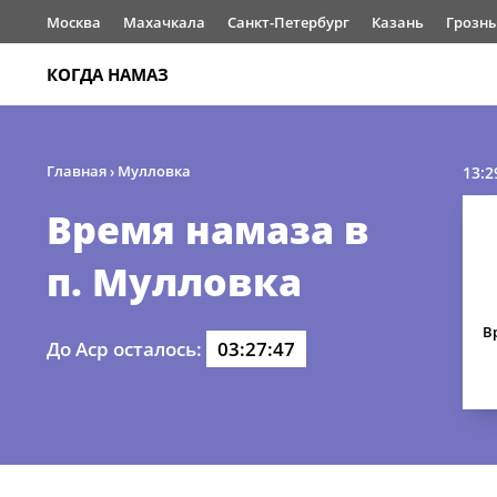
Москва
Махачкала
Санкт-Петербург
Казань
Грозн
КОГДА НАМАЗ
Главная
›
Мулловка
13:2
Время намаза в
п. Мулловка
В
До Аср осталось:
03:27:47