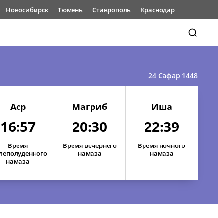
Новосибирск
Тюмень
Ставрополь
Краснодар
24 Сафар 1448
Аср
Магриб
Иша
16:57
20:30
22:39
Время
Время вечернего
Время ночного
леполуденного
намаза
намаза
намаза