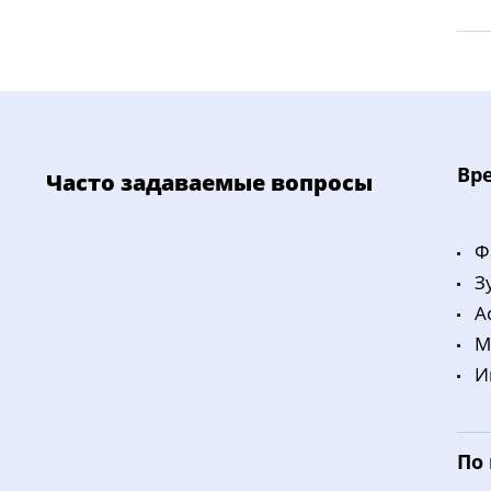
Bp
Часто задаваемые вопросы
Ф
З
A
M
И
По