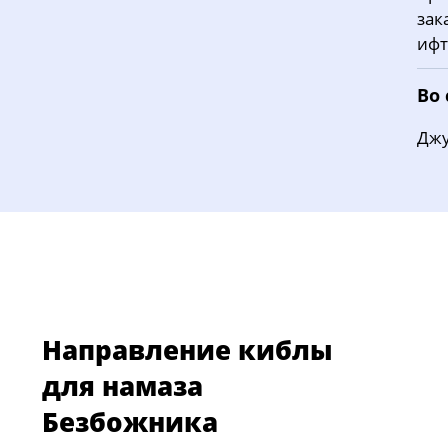
зак
ифт
Во
Джу
Направление киблы
для намаза
Безбожника