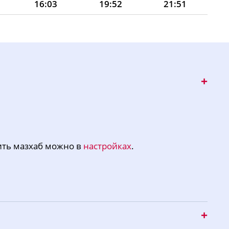
16:03
19:52
21:51
16:02
19:50
21:50
16:00
19:47
21:48
15:59
19:44
21:47
15:58
19:42
21:45
15:56
19:39
21:44
15:55
19:36
21:42
ить мазхаб можно в
настройках
.
15:53
19:34
21:41
15:52
19:31
21:40
15:51
19:28
21:38
15:49
19:25
21:37