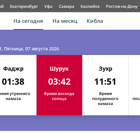
ый
Екатеринбург
Уфа
Самара
Каспийск
Ростов-на-Дону
На сегодня
На месяц
Кибла
1
, Пятница, 07 августа 2026
Фаджр
Шурук
Зухр
01:38
03:42
11:51
ремя утреннего
Время восхода
Время
намаза
солнца
полуденного
пос
намаза