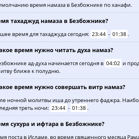
умолчанию время намаза в Безбожнике по ханафи.
20, Чт
01:51
04:13
11:48
21, Пт
01:52
04:15
11:48
емя тахаджуд намаза в Безбожнике?
22, Сб
01:53
04:17
11:48
шее время для тахаджуда сегодня:
23:44
-
01:38
.
23, Вс
01:54
04:20
11:47
какое время нужно читать духа намаз?
24, Пн
01:55
04:22
11:47
езбожнике ад-духа начинается сегодня в
04:02
и про
итву ближе к полудню.
25, Вт
01:56
04:24
11:47
26, Ср
01:57
04:27
11:47
какое время нужно совершать витр намаз?
27, Чт
01:58
04:29
11:46
ле ночной молитвы иша до утреннего фаджра. Наиб
ледняя треть ночи:
23:44
-
01:38
.
28, Пт
01:59
04:31
11:46
емя сухура и ифтара в Безбожнике?
29, Сб
02:01
04:34
11:46
мя поста в Исламе, во время священного месяца Рама
30, Вс
02:05
04:36
11:45