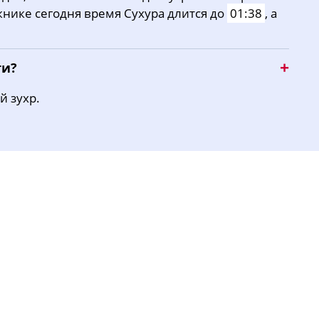
жнике сегодня время Сухура длится до
01:38
, а
15:29
18:51
21:06
ти?
й зухр.