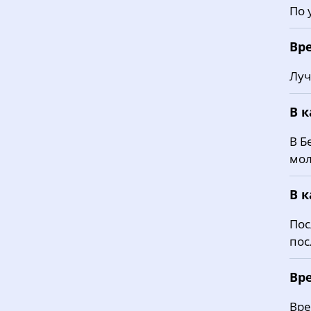
По 
Вр
Луч
В 
В Б
мол
В 
Пос
пос
Вр
Вре