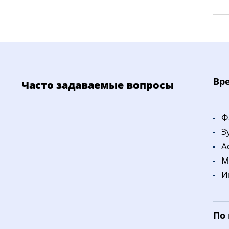
Bp
Часто задаваемые вопросы
Ф
З
A
M
И
По