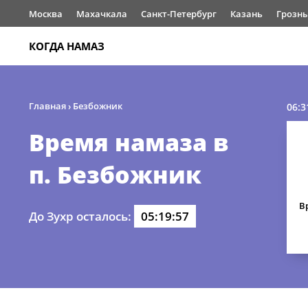
Москва
Махачкала
Санкт-Петербург
Казань
Грозн
КОГДА НАМАЗ
Главная
›
Безбожник
06:3
Время намаза в
п. Безбожник
В
До Зухр осталось:
05:19:57