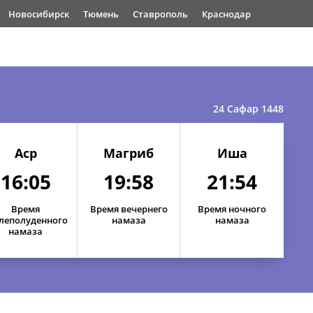
Новосибирск
Тюмень
Ставрополь
Краснодар
24 Сафар 1448
Аср
Магриб
Иша
16:05
19:58
21:54
Время
Время вечернего
Время ночного
леполуденного
намаза
намаза
намаза