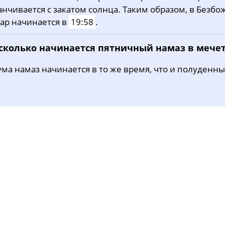
анчивается с закатом солнца. Таким образом, в Безбо
31, Пн
02:09
04:38
11:45
ар начинается в
19:58
.
 сколько начинается пятничный намаз в мече
ма намаз начинается в то же время, что и полуденны