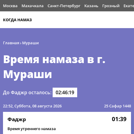
Москва
Махачкала
Санкт-Петербург
Казань
Грозный
Екат
КОГДА НАМАЗ
Главная
›
Мураши
Время намаза в г.
Мураши
До Фаджр осталось:
02:46:18
22:52
, Суббота, 08 августа 2026
25 Сафар 1448
01:39
Фаджр
Время утреннего намаза