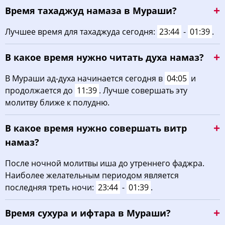
Время тахаджуд намаза в Мураши?
01:53
04:17
11:47
15:44
19:16
21:31
22, Сб
Лучшее время для тахаджуда сегодня:
23:44
-
01:39
.
01:54
04:20
11:47
15:42
19:13
21:29
23, Вс
В какое время нужно читать духа намаз?
01:55
04:22
11:47
15:40
19:10
21:28
24, Пн
В Мураши ад-духа начинается сегодня в
04:05
и
01:56
04:24
11:46
15:39
19:07
21:26
25, Вт
продолжается до
11:39
. Лучше совершать эту
молитву ближе к полудню.
01:57
04:26
11:46
15:37
19:04
21:25
26, Ср
В какое время нужно совершать витр
01:57
04:29
11:46
15:36
19:01
21:22
27, Чт
намаз?
01:58
04:31
11:45
15:34
18:58
21:18
28, Пт
После ночной молитвы иша до утреннего фаджра.
Наиболее желательным периодом является
02:02
04:33
11:45
15:32
18:56
21:13
29, Сб
последняя треть ночи:
23:44
-
01:39
.
02:06
04:36
11:45
15:30
18:53
21:09
30, Вс
Время сухура и ифтара в Мураши?
02:10
04:38
11:44
15:29
18:50
21:04
31, Пн