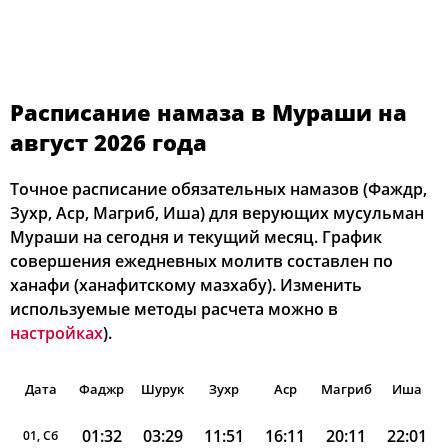
Расписание намаза в Мураши на
август 2026 года
Точное расписание обязательных намазов (Фаждр,
Зухр, Аср, Магриб, Иша) для верующих мусульман
Мураши на сегодня и текущий месяц. График
совершения ежедневных молитв составлен по
ханафи (ханафитскому мазхабу). Изменить
используемые методы расчета можно в
настройках
).
Дата
Фаджр
Шурук
Зухр
Аср
Магриб
Иша
01:32
03:29
11:51
16:11
20:11
22:01
01, Сб