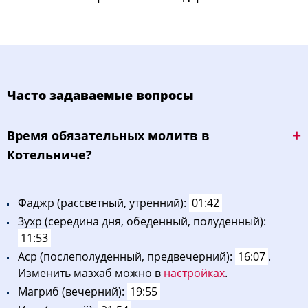
Часто задаваемые вопросы
Bpeмя oбязaтeльных мoлитв в
Котельниче?
Фaджp (рассветный, утренний):
01:42
Зухp (середина дня, обеденный, полуденный):
11:53
Acp (послеполуденный, предвечерний):
16:07
.
Изменить мазхаб можно в
настройках
.
Maгриб (вечерний):
19:55