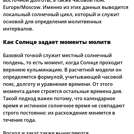
восточной долготы, а также часовой пояс
Europe/Moscow. Именно из этих данных выводится
01:57
04:24
11:50
15:46
19:14
21:32
22, Сб
локальный солнечный цикл, который и служит
основой для определения молитвенных
01:58
04:26
11:49
15:44
19:12
21:30
23, Вс
интервалов.
01:59
04:28
11:49
15:43
19:09
21:27
24, Пн
Как Солнце задает моменты молитв
02:00
04:30
11:49
15:41
19:06
21:23
25, Вт
Базовой точкой служит местный солнечный
полдень, то есть момент, когда Солнце проходит
02:03
04:32
11:49
15:40
19:03
21:19
26, Ср
верхнюю кульминацию. В расчетной модели он
определяется формулой, учитывающей часовой
02:07
04:35
11:48
15:38
19:01
21:14
27, Чт
пояс, долготу и уравнение времени. От этого
момента далее строятся остальные времена дня.
02:11
04:37
11:48
15:36
18:58
21:10
28, Пт
Такой подход важен потому, что календарное
02:15
04:39
11:48
15:35
18:55
21:06
время и истинное солнечное время не совпадают
29, Сб
строго постоянно: их расхождение меняется в
02:19
04:41
11:47
15:33
18:52
21:02
30, Вс
течение года.
02:23
04:43
11:47
15:31
18:50
20:58
31, Пн
Восход и закат также вычисляются