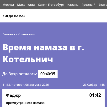
Москва
Махачкала
Санкт-Петербург
Казань
Грозный
Екат
КОГДА НАМАЗ
Главная
›
Котельнич
Время намаза в г.
Котельнич
До Зухр осталось:
00:40:35
11:12
, Четверг, 06 августа 2026
23 Сафар 1448
01:42
Фаджр
Время утреннего намаза