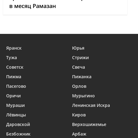
в месяц Рамазан
Яранск
Юрья
Тужа
Стрижи
Советск
Свеча
Пижма
Пижанка
Пасегово
Орлов
Оричи
Мурыгино
Мураши
Ленинская Искра
Лёвинцы
Киров
Даровской
Верхошижемье
Безбожник
Арбаж