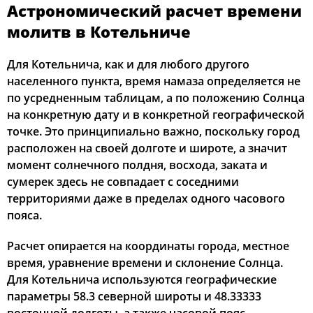
Астрономический расчет времени
01:48
04:02
11:52
16:00
19:41
21:46
12, Ср
молитв в Котельниче
01:49
04:04
11:52
15:58
19:38
21:45
13, Чт
Для Котельнича, как и для любого другого
населенного пункта, время намаза определяется не
01:50
04:06
11:51
15:57
19:36
21:43
14, Пт
по усредненным таблицам, а по положению Солнца
на конкретную дату и в конкретной географической
01:51
04:08
11:51
15:56
19:33
21:42
15, Сб
точке. Это принципиально важно, поскольку город
расположен на своей долготе и широте, а значит
01:52
04:10
11:51
15:54
19:30
21:40
16, Вс
момент солнечного полдня, восхода, заката и
сумерек здесь не совпадает с соседними
01:53
04:13
11:51
15:53
19:28
21:39
17, Пн
территориями даже в пределах одного часового
01:54
04:15
11:51
15:52
19:25
21:38
18, Вт
пояса.
01:54
04:17
11:50
15:50
19:22
21:36
Расчет опирается на координаты города, местное
19, Ср
время, уравнение времени и склонение Солнца.
01:55
04:19
11:50
15:49
19:20
21:35
20, Чт
Для Котельнича используются географические
параметры 58.3 северной широты и 48.33333
01:56
04:21
11:50
15:47
19:17
21:33
21, Пт