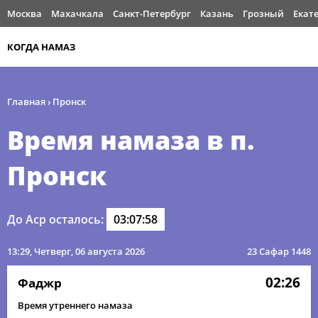
Москва
Махачкала
Санкт-Петербург
Казань
Грозный
Екат
КОГДА НАМАЗ
Главная
›
Пронск
Время намаза в п.
Пронск
До Аср осталось:
03:07:58
13:29
, Четверг, 06 августа 2026
23 Сафар 1448
02:26
Фаджр
Время утреннего намаза