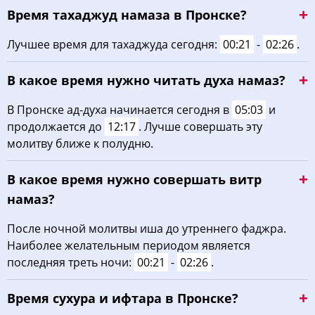
Время тахаджуд намаза в Пронске?
03:03
05:11
12:25
16:19
19:37
21:34
22, Сб
Лучшее время для тахаджуда сегодня:
00:21
-
02:26
.
03:06
05:13
12:24
16:18
19:34
21:31
23, Вс
В какое время нужно читать духа намаз?
03:09
05:15
12:24
16:16
19:32
21:27
24, Пн
В Пронске ад-духа начинается сегодня в
05:03
и
03:12
05:17
12:24
16:15
19:30
21:24
25, Вт
продолжается до
12:17
. Лучше совершать эту
молитву ближе к полудню.
03:15
05:19
12:23
16:14
19:27
21:21
26, Ср
В какое время нужно совершать витр
03:18
05:20
12:23
16:12
19:25
21:18
27, Чт
намаз?
03:21
05:22
12:23
16:11
19:23
21:14
28, Пт
После ночной молитвы иша до утреннего фаджра.
Наиболее желательным периодом является
03:23
05:24
12:23
16:09
19:20
21:11
29, Сб
последняя треть ночи:
00:21
-
02:26
.
03:26
05:26
12:22
16:08
19:18
21:08
30, Вс
Время сухура и ифтара в Пронске?
03:29
05:28
12:22
16:06
19:15
21:05
31, Пн