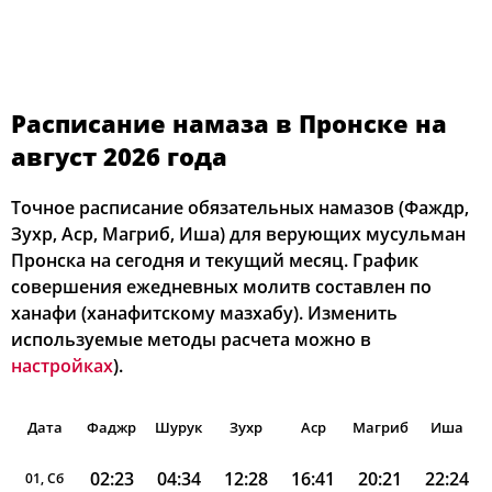
Расписание намаза в Пронске на
август 2026 года
Точное расписание обязательных намазов (Фаждр,
Зухр, Аср, Магриб, Иша) для верующих мусульман
Пронска на сегодня и текущий месяц. График
совершения ежедневных молитв составлен по
ханафи (ханафитскому мазхабу). Изменить
используемые методы расчета можно в
настройках
).
Дата
Фаджр
Шурук
Зухр
Аср
Магриб
Иша
02:23
04:34
12:28
16:41
20:21
22:24
01, Сб