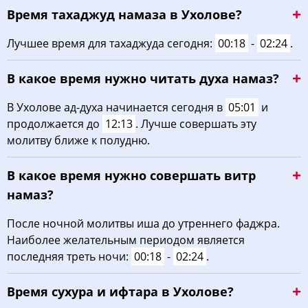
Время тахаджуд намаза в Ухолове?
03:02
05:09
12:21
16:15
19:32
21:28
22, Сб
Лучшее время для тахаджуда сегодня:
00:18
-
02:24
.
03:05
05:10
12:21
16:14
19:30
21:25
23, Вс
В какое время нужно читать духа намаз?
03:08
05:12
12:20
16:13
19:28
21:21
24, Пн
В Ухолове ад-духа начинается сегодня в
05:01
и
03:11
05:14
12:20
16:11
19:25
21:18
25, Вт
продолжается до
12:13
. Лучше совершать эту
молитву ближе к полудню.
03:14
05:16
12:20
16:10
19:23
21:15
26, Ср
В какое время нужно совершать витр
03:16
05:18
12:20
16:09
19:21
21:12
27, Чт
намаз?
03:19
05:19
12:19
16:07
19:18
21:09
28, Пт
После ночной молитвы иша до утреннего фаджра.
Наиболее желательным периодом является
03:22
05:21
12:19
16:06
19:16
21:06
29, Сб
последняя треть ночи:
00:18
-
02:24
.
03:24
05:23
12:19
16:04
19:14
21:03
30, Вс
Время сухура и ифтара в Ухолове?
03:27
05:25
12:18
16:03
19:11
20:59
31, Пн