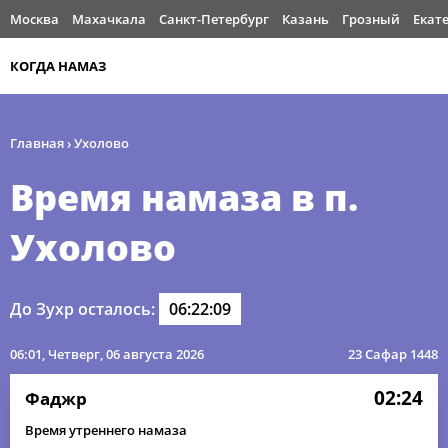
Москва
Махачкала
Санкт-Петербург
Казань
Грозный
Екат
КОГДА НАМАЗ
Главная
›
Ухолово
Время намаза в п.
Ухолово
До Зухр осталось:
06:22:09
06:01
, Четверг, 06 августа 2026
23 Сафар 1448
02:24
Фаджр
Время утреннего намаза