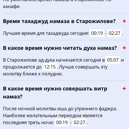
ханафи.
03:01
05:10
12:23
16:18
19:36
21:33
22, Сб
Время тахаджуд намаза в Старожилове?
03:04
05:12
12:23
16:16
19:33
21:30
23, Вс
Лучшее время для тахаджуда сегодня:
00:19
-
02:27
.
03:07
05:13
12:23
16:15
19:31
21:27
24, Пн
В какое время нужно читать духа намаз?
03:10
05:15
12:22
16:14
19:29
21:23
25, Вт
В Старожилове ад-духа начинается сегодня в
05:07
и
03:13
05:17
12:22
16:12
19:26
21:20
26, Ср
продолжается до
12:15
. Лучше совершать эту
молитву ближе к полудню.
03:16
05:19
12:22
16:11
19:24
21:17
27, Чт
В какое время нужно совершать витр
03:19
05:21
12:22
16:10
19:22
21:14
28, Пт
намаз?
03:21
05:22
12:21
16:08
19:19
21:11
29, Сб
После ночной молитвы иша до утреннего фаджра.
03:24
05:24
12:21
16:07
19:17
21:07
30, Вс
Наиболее желательным периодом является
последняя треть ночи:
00:19
-
02:27
.
03:27
05:26
12:21
16:05
19:14
21:04
31, Пн