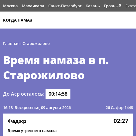
Москва
Махачкала
Санкт-Петербург
Казань
Грозный
Екат
КОГДА НАМАЗ
Главная
›
Старожилово
Время намаза в п.
Старожилово
До Аср осталось:
00:14:58
16:18
, Воскресенье, 09 августа 2026
26 Сафар 1448
02:27
Фаджр
Время утреннего намаза