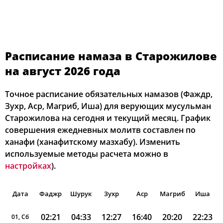
Расписание намаза в Старожилове
на август 2026 года
Точное расписание обязательных намазов (Фаждр,
Зухр, Аср, Магриб, Иша) для верующих мусульман
Старожилова на сегодня и текущий месяц. График
совершения ежедневных молитв составлен по
ханафи (ханафитскому мазхабу). Изменить
используемые методы расчета можно в
настройках
).
Дата
Фаджр
Шурук
Зухр
Аср
Магриб
Иша
02:21
04:33
12:27
16:40
20:20
22:23
01, Сб